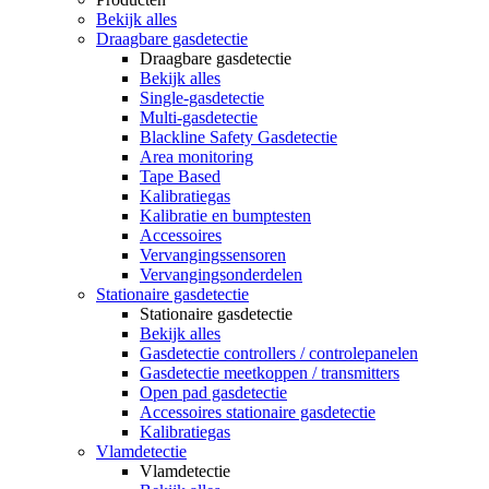
Bekijk alles
Draagbare gasdetectie
Draagbare gasdetectie
Bekijk alles
Single-gasdetectie
Multi-gasdetectie
Blackline Safety Gasdetectie
Area monitoring
Tape Based
Kalibratiegas
Kalibratie en bumptesten
Accessoires
Vervangingssensoren
Vervangingsonderdelen
Stationaire gasdetectie
Stationaire gasdetectie
Bekijk alles
Gasdetectie controllers / controlepanelen
Gasdetectie meetkoppen / transmitters
Open pad gasdetectie
Accessoires stationaire gasdetectie
Kalibratiegas
Vlamdetectie
Vlamdetectie