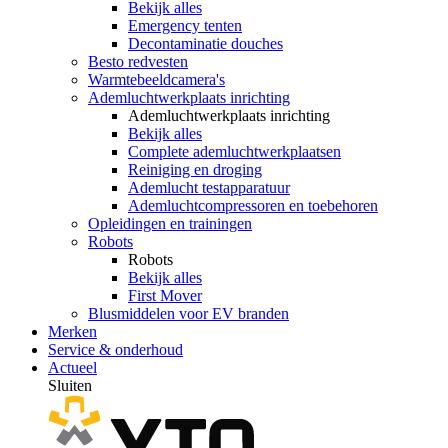
Bekijk alles
Emergency tenten
Decontaminatie douches
Besto redvesten
Warmtebeeldcamera's
Ademluchtwerkplaats inrichting
Ademluchtwerkplaats inrichting
Bekijk alles
Complete ademluchtwerkplaatsen
Reiniging en droging
Ademlucht testapparatuur
Ademluchtcompressoren en toebehoren
Opleidingen en trainingen
Robots
Robots
Bekijk alles
First Mover
Blusmiddelen voor EV branden
Merken
Service & onderhoud
Actueel
Sluiten