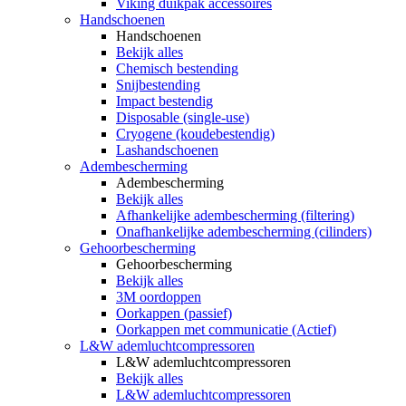
Viking duikpak accessoires
Handschoenen
Handschoenen
Bekijk alles
Chemisch bestending
Snijbestending
Impact bestendig
Disposable (single-use)
Cryogene (koudebestendig)
Lashandschoenen
Adembescherming
Adembescherming
Bekijk alles
Afhankelijke adembescherming (filtering)
Onafhankelijke adembescherming (cilinders)
Gehoorbescherming
Gehoorbescherming
Bekijk alles
3M oordoppen
Oorkappen (passief)
Oorkappen met communicatie (Actief)
L&W ademluchtcompressoren
L&W ademluchtcompressoren
Bekijk alles
L&W ademluchtcompressoren