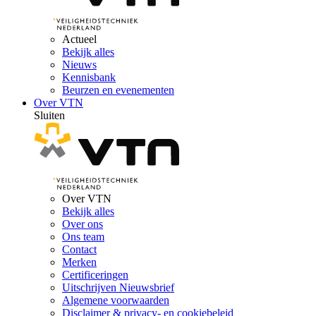
Actueel
Bekijk alles
Nieuws
Kennisbank
Beurzen en evenementen
Over VTN
Sluiten
Over VTN
Bekijk alles
Over ons
Ons team
Contact
Merken
Certificeringen
Uitschrijven Nieuwsbrief
Algemene voorwaarden
Disclaimer & privacy- en cookiebeleid