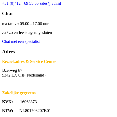
+31 (0)412 - 69 55 55
sales@vtn.nl
Chat
ma t/m vr: 09.00 - 17.00 uur
za / zo en feestdagen: gesloten
Chat met een specialist
Adres
Bezoekadres & Service Centre
IJzerweg 67
5342 LX Oss (Nederland)
Zakelijke gegevens
KVK:
16068373
BTW:
NL801703207B01