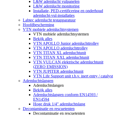
L&W ademlucht vulpanelen
L&W ademlucht monitoring
Installatie, PED-certificering en onderhoud
ademlucht-vul-installaties
Labtec ademlucht testapparatuur
Hoofdbescherming
VTN mobiele ademluchtsystemen
VTN mobiele ademluchtsystemen
Bekijk alles
VTN APOLLO Junior ademluchttrolley
VTN APOLLO ademluchttrolley
VTN TITAN XL ademluchtunit
VTN TITAN XXL ademluchtunit
VTN VULCAN elektrische ademluchtunit
(ZERO EMISSION)
VTN JUPITER ademluchtunit
VTN Life Support unit t.b.v. inert entry / catalyst
Ademluchtslangen
Ademluchtslangen
Bekijk alles
Ademluchtslangen conform EN14593 /
EN14594
Hoge druk 1/4" ademluchtslang
Decontaminatie en rescuetenten
Decontaminatie en rescuetenten