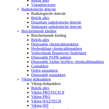
Bekijk alles
Vlamdetectoren
Radiologische detectie
Radiologische detectie
Bekijk alles
Draagbare radiologische detectie
Stationaire radiologische detectie
Beschermende kleding
Beschermende kleding
Bekijk alles
Disposable chemicaliënpakken
Herbruikbare chemicaliënpakken
Vuilwerkpak Brandweer Nederland
Disposable PAPR pakken
Disposable Airline freeflow chemicaliënpakken
Gaspakken
Oefen gaspakken
Disposable gaspakken
Viking duikpakken
Viking duikpakken
Bekijk alles
Viking PROTECH II
Viking PRO
Viking HAZTECH
Viking HD