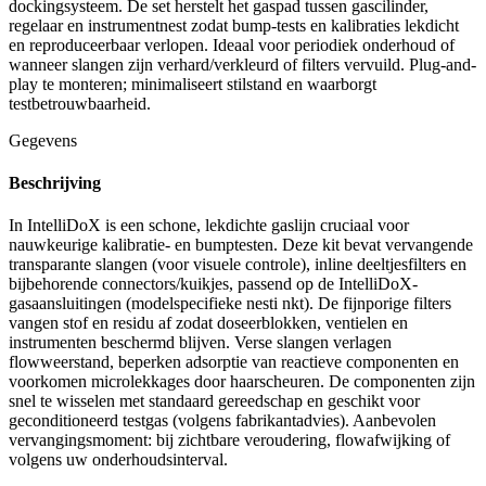
dockingsysteem. De set herstelt het gaspad tussen gascilinder,
regelaar en instrumentnest zodat bump-tests en kalibraties lekdicht
en reproduceerbaar verlopen. Ideaal voor periodiek onderhoud of
wanneer slangen zijn verhard/verkleurd of filters vervuild. Plug-and-
play te monteren; minimaliseert stilstand en waarborgt
testbetrouwbaarheid.
Gegevens
Beschrijving
In IntelliDoX is een schone, lekdichte gaslijn cruciaal voor
nauwkeurige kalibratie- en bumptesten. Deze kit bevat vervangende
transparante slangen (voor visuele controle), inline deeltjesfilters en
bijbehorende connectors/kuikjes, passend op de IntelliDoX-
gasaansluitingen (modelspecifieke nesti nkt). De fijnporige filters
vangen stof en residu af zodat doseerblokken, ventielen en
instrumenten beschermd blijven. Verse slangen verlagen
flowweerstand, beperken adsorptie van reactieve componenten en
voorkomen microlekkages door haarscheuren. De componenten zijn
snel te wisselen met standaard gereedschap en geschikt voor
geconditioneerd testgas (volgens fabrikantadvies). Aanbevolen
vervangingsmoment: bij zichtbare veroudering, flowafwijking of
volgens uw onderhoudsinterval.