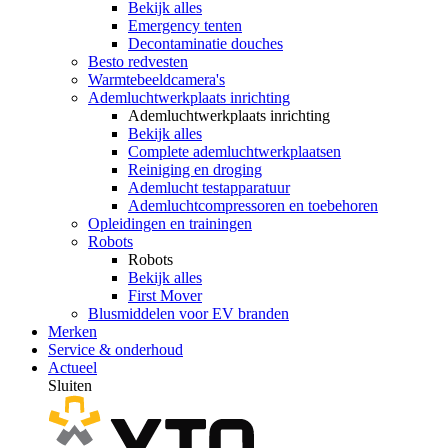
Bekijk alles
Emergency tenten
Decontaminatie douches
Besto redvesten
Warmtebeeldcamera's
Ademluchtwerkplaats inrichting
Ademluchtwerkplaats inrichting
Bekijk alles
Complete ademluchtwerkplaatsen
Reiniging en droging
Ademlucht testapparatuur
Ademluchtcompressoren en toebehoren
Opleidingen en trainingen
Robots
Robots
Bekijk alles
First Mover
Blusmiddelen voor EV branden
Merken
Service & onderhoud
Actueel
Sluiten