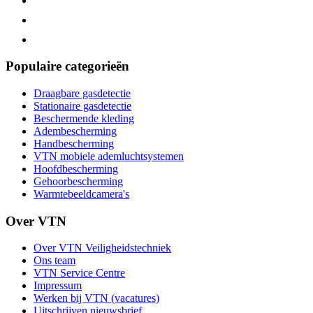
Populaire categorieën
Draagbare gasdetectie
Stationaire gasdetectie
Beschermende kleding
Adembescherming
Handbescherming
VTN mobiele ademluchtsystemen
Hoofdbescherming
Gehoorbescherming
Warmtebeeldcamera's
Over VTN
Over VTN Veiligheidstechniek
Ons team
VTN Service Centre
Impressum
Werken bij VTN (vacatures)
Uitschrijven nieuwsbrief