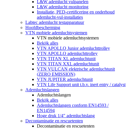
L&W ademlucht vulpanelen
L&W ademlucht monitoring
Installatie, PED-certificering en onderhoud
ademlucht-vul-installaties
Labtec ademlucht testapparatuur
Hoofdbescherming
VTN mobiele ademluchtsystemen
VTN mobiele ademluchtsystemen
Bekijk alles
VTN APOLLO Junior ademluchttrolley
VTN APOLLO ademluchttrolley
VTN TITAN XL ademluchtunit
VTN TITAN XXL ademluchtunit
VTN VULCAN elektrische ademluchtunit
(ZERO EMISSION)
VTN JUPITER ademluchtunit
VTN Life Support unit t.b.v. inert entry / catalyst
Ademluchtslangen
Ademluchtslangen
Bekijk alles
Ademluchtslangen conform EN14593 /
EN14594
Hoge druk 1/4" ademluchtslang
Decontaminatie en rescuetenten
Decontaminatie en rescuetenten