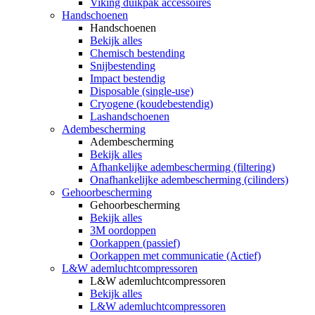
Viking duikpak accessoires
Handschoenen
Handschoenen
Bekijk alles
Chemisch bestending
Snijbestending
Impact bestendig
Disposable (single-use)
Cryogene (koudebestendig)
Lashandschoenen
Adembescherming
Adembescherming
Bekijk alles
Afhankelijke adembescherming (filtering)
Onafhankelijke adembescherming (cilinders)
Gehoorbescherming
Gehoorbescherming
Bekijk alles
3M oordoppen
Oorkappen (passief)
Oorkappen met communicatie (Actief)
L&W ademluchtcompressoren
L&W ademluchtcompressoren
Bekijk alles
L&W ademluchtcompressoren