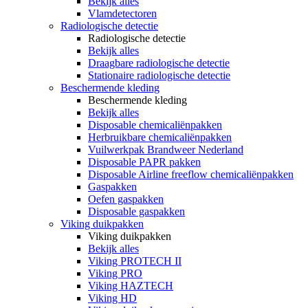
Bekijk alles
Vlamdetectoren
Radiologische detectie
Radiologische detectie
Bekijk alles
Draagbare radiologische detectie
Stationaire radiologische detectie
Beschermende kleding
Beschermende kleding
Bekijk alles
Disposable chemicaliënpakken
Herbruikbare chemicaliënpakken
Vuilwerkpak Brandweer Nederland
Disposable PAPR pakken
Disposable Airline freeflow chemicaliënpakken
Gaspakken
Oefen gaspakken
Disposable gaspakken
Viking duikpakken
Viking duikpakken
Bekijk alles
Viking PROTECH II
Viking PRO
Viking HAZTECH
Viking HD