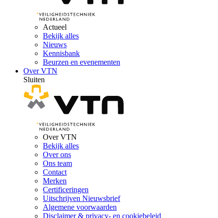
Actueel
Bekijk alles
Nieuws
Kennisbank
Beurzen en evenementen
Over VTN
Sluiten
Over VTN
Bekijk alles
Over ons
Ons team
Contact
Merken
Certificeringen
Uitschrijven Nieuwsbrief
Algemene voorwaarden
Disclaimer & privacy- en cookiebeleid