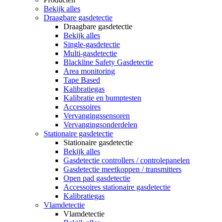
Bekijk alles
Draagbare gasdetectie
Draagbare gasdetectie
Bekijk alles
Single-gasdetectie
Multi-gasdetectie
Blackline Safety Gasdetectie
Area monitoring
Tape Based
Kalibratiegas
Kalibratie en bumptesten
Accessoires
Vervangingssensoren
Vervangingsonderdelen
Stationaire gasdetectie
Stationaire gasdetectie
Bekijk alles
Gasdetectie controllers / controlepanelen
Gasdetectie meetkoppen / transmitters
Open pad gasdetectie
Accessoires stationaire gasdetectie
Kalibratiegas
Vlamdetectie
Vlamdetectie