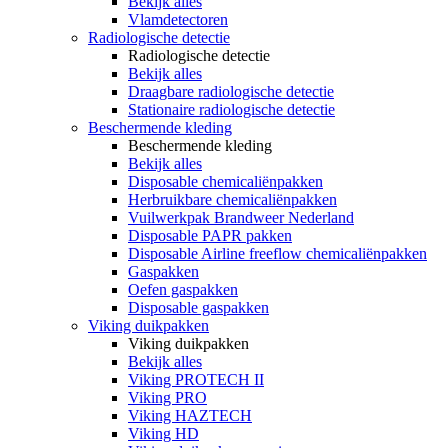
Bekijk alles
Vlamdetectoren
Radiologische detectie
Radiologische detectie
Bekijk alles
Draagbare radiologische detectie
Stationaire radiologische detectie
Beschermende kleding
Beschermende kleding
Bekijk alles
Disposable chemicaliënpakken
Herbruikbare chemicaliënpakken
Vuilwerkpak Brandweer Nederland
Disposable PAPR pakken
Disposable Airline freeflow chemicaliënpakken
Gaspakken
Oefen gaspakken
Disposable gaspakken
Viking duikpakken
Viking duikpakken
Bekijk alles
Viking PROTECH II
Viking PRO
Viking HAZTECH
Viking HD