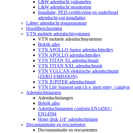
L&W ademlucht vulpanelen
L&W ademlucht monitoring
Installatie, PED-certificering en onderhoud
ademlucht-vul-installaties
Labtec ademlucht testapparatuur
Hoofdbescherming
VTN mobiele ademluchtsystemen
VTN mobiele ademluchtsystemen
Bekijk alles
VTN APOLLO Junior ademluchttrolley
VTN APOLLO ademluchttrolley
VTN TITAN XL ademluchtunit
VTN TITAN XXL ademluchtunit
VTN VULCAN elektrische ademluchtunit
(ZERO EMISSION)
VTN JUPITER ademluchtunit
VTN Life Support unit t.b.v. inert entry / catalyst
Ademluchtslangen
Ademluchtslangen
Bekijk alles
Ademluchtslangen conform EN14593 /
EN14594
Hoge druk 1/4" ademluchtslang
Decontaminatie en rescuetenten
Decontaminatie en rescuetenten