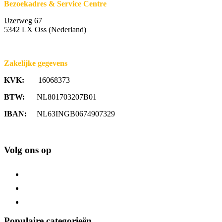
Bezoekadres & Service Centre
IJzerweg 67
5342 LX Oss (Nederland)
Zakelijke gegevens
KVK:
16068373
BTW:
NL801703207B01
IBAN:
NL63INGB0674907329
Volg ons op
Populaire categorieën