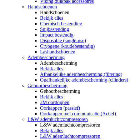
Viking duikpak accessoires
Handschoenen
Handschoenen
Bekijk alles
Chemisch bestending
Snijbestending
Impact bestendig
Disposable (single-use)
Cryogene (koudebestendig)
Lashandschoenen
Adembescherming
Adembescherming
Bekijk alles
Afhankelijke adembescherming (filtering)
Onafhankelijke adembescherming (cilinders)
Gehoorbescherming
Gehoorbescherming
Bekijk alles
3M oordoppen
Oorkappen (passief)
Oorkappen met communicatie (Actief)
L&W ademluchtcompressoren
L&W ademluchtcompressoren
Bekijk alles
L&W ademluchtcompressoren