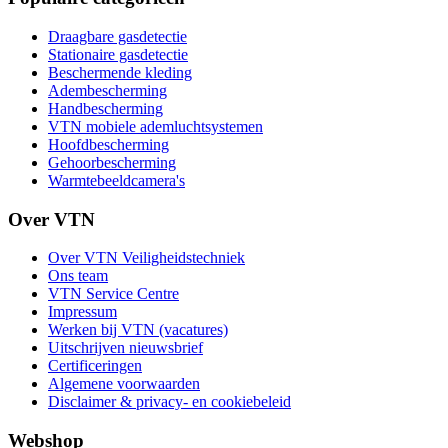
Draagbare gasdetectie
Stationaire gasdetectie
Beschermende kleding
Adembescherming
Handbescherming
VTN mobiele ademluchtsystemen
Hoofdbescherming
Gehoorbescherming
Warmtebeeldcamera's
Over VTN
Over VTN Veiligheidstechniek
Ons team
VTN Service Centre
Impressum
Werken bij VTN (vacatures)
Uitschrijven nieuwsbrief
Certificeringen
Algemene voorwaarden
Disclaimer & privacy- en cookiebeleid
Webshop