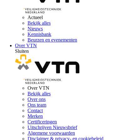
Actueel
Bekijk alles
Nieuws
Kennisbank
Beurzen en evenementen
Over VTN
Sluiten
Over VTN
Bekijk alles
Over ons
Ons team
Contact
Merken
Certificeringen
Uitschrijven Nieuwsbrief
Algemene voorwaarden
Disclaimer & privacy- en cookiebeleid