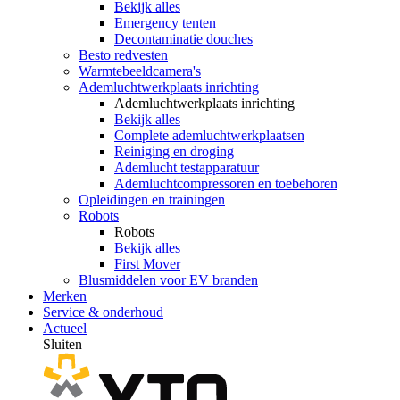
Bekijk alles
Emergency tenten
Decontaminatie douches
Besto redvesten
Warmtebeeldcamera's
Ademluchtwerkplaats inrichting
Ademluchtwerkplaats inrichting
Bekijk alles
Complete ademluchtwerkplaatsen
Reiniging en droging
Ademlucht testapparatuur
Ademluchtcompressoren en toebehoren
Opleidingen en trainingen
Robots
Robots
Bekijk alles
First Mover
Blusmiddelen voor EV branden
Merken
Service & onderhoud
Actueel
Sluiten