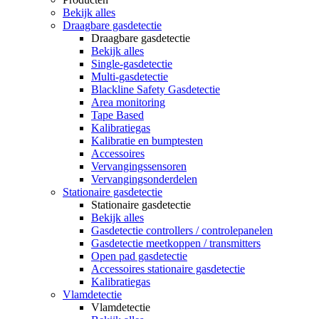
Bekijk alles
Draagbare gasdetectie
Draagbare gasdetectie
Bekijk alles
Single-gasdetectie
Multi-gasdetectie
Blackline Safety Gasdetectie
Area monitoring
Tape Based
Kalibratiegas
Kalibratie en bumptesten
Accessoires
Vervangingssensoren
Vervangingsonderdelen
Stationaire gasdetectie
Stationaire gasdetectie
Bekijk alles
Gasdetectie controllers / controlepanelen
Gasdetectie meetkoppen / transmitters
Open pad gasdetectie
Accessoires stationaire gasdetectie
Kalibratiegas
Vlamdetectie
Vlamdetectie