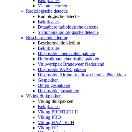
Bekijk alles
Vlamdetectoren
Radiologische detectie
Radiologische detectie
Bekijk alles
Draagbare radiologische detectie
Stationaire radiologische detectie
Beschermende kleding
Beschermende kleding
Bekijk alles
Disposable chemicaliënpakken
Herbruikbare chemicaliënpakken
Vuilwerkpak Brandweer Nederland
Disposable PAPR pakken
Disposable Airline freeflow chemicaliënpakken
Gaspakken
Oefen gaspakken
Disposable gaspakken
Viking duikpakken
Viking duikpakken
Bekijk alles
Viking PROTECH II
Viking PRO
Viking HAZTECH
Viking HD