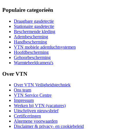
Populaire categorieën
Draagbare gasdetectie
Stationaire gasdetectie
Beschermende kleding
Adembescherming
Handbescherming
VTN mobiele ademluchtsystemen
Hoofdbescherming
Gehoorbescherming
Warmtebeeldcamera's
Over VTN
Over VTN Veiligheidstechniek
Ons team
VTN Service Centre
Impressum
Werken bij VTN (vacatures)
Uitschrijven nieuwsbrief
Certificeringen
Algemene voorwaarden
Disclaimer & privacy- en cookiebeleid