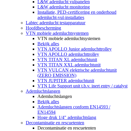
L&W ademlucht vulpanelen
L&W ademlucht monitoring
Installatie, PED-certificering en onderhoud
ademlucht-vul-installaties
Labtec ademlucht testapparatuur
Hoofdbescherming
VTN mobiele ademluchtsystemen
VTN mobiele ademluchtsystemen
Bekijk alles
VTN APOLLO Junior ademluchttrolley
VTN APOLLO ademluchttrolley
VTN TITAN XL ademluchtunit
VTN TITAN XXL ademluchtunit
VTN VULCAN elektrische ademluchtunit
(ZERO EMISSION)
VTN JUPITER ademluchtunit
VTN Life Support unit t.b.v. inert entry / catalyst
Ademluchtslangen
Ademluchtslangen
Bekijk alles
Ademluchtslangen conform EN14593 /
EN14594
Hoge druk 1/4" ademluchtslang
Decontaminatie en rescuetenten
Decontaminatie en rescuetenten