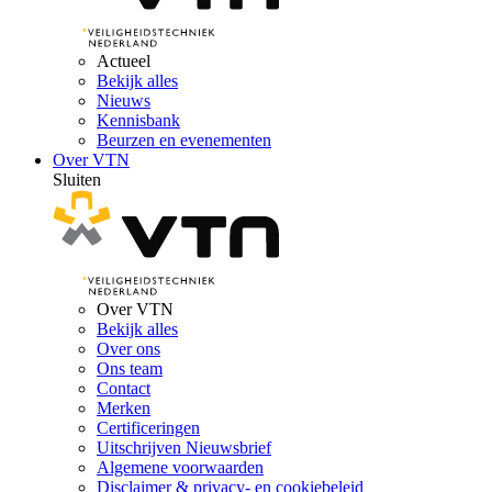
Actueel
Bekijk alles
Nieuws
Kennisbank
Beurzen en evenementen
Over VTN
Sluiten
Over VTN
Bekijk alles
Over ons
Ons team
Contact
Merken
Certificeringen
Uitschrijven Nieuwsbrief
Algemene voorwaarden
Disclaimer & privacy- en cookiebeleid