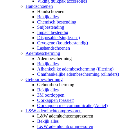
Viking duikpak accessoires
Handschoenen
Handschoenen
Bekijk alles
Chemisch bestending
Snijbestending
Impact bestendig
Disposable (single-use)
Cryogene (koudebestendig)
Lashandschoenen
Adembescherming
Adembescherming
Bekijk alles
Afhankelijke adembescherming (filtering)
Onafhankelijke adembescherming (cilinders)
Gehoorbescherming
Gehoorbescherming
Bekijk alles
3M oordoppen
Oorkappen (passief)
Oorkappen met communicatie (Actief)
L&W ademluchtcompressoren
L&W ademluchtcompressoren
Bekijk alles
L&W ademluchtcompressoren