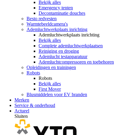
Bekijk alles
Emergency tenten
Decontaminatie douches
Besto redvesten
Warmtebeeldcamera's
Ademluchtwerkplaats inrichting
Ademluchtwerkplaats inrichting
Bekijk alles
Complete ademluchtwerkplaatsen
Reiniging en droging
Ademlucht testapparatuur
Ademluchtcompressoren en toebehoren
Opleidingen en trainingen
Robots
Robots
Bekijk alles
First Mover
Blusmiddelen voor EV branden
Merken
Service & onderhoud
Actueel
Sluiten