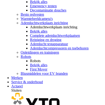
Bekijk alles
Emergency tenten
Decontaminatie douches
Besto redvesten
Warmtebeeldcamera's
Ademluchtwerkplaats inrichting
Ademluchtwerkplaats inrichting
Bekijk alles
Complete ademluchtwerkplaatsen
Reiniging en droging
Ademlucht testapparatuur
Ademluchtcompressoren en toebehoren
Opleidingen en trainingen
Robots
Robots
Bekijk alles
First Mover
Blusmiddelen voor EV branden
Merken
Service & onderhoud
Actueel
Sluiten