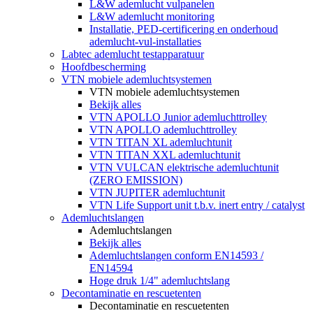
L&W ademlucht vulpanelen
L&W ademlucht monitoring
Installatie, PED-certificering en onderhoud
ademlucht-vul-installaties
Labtec ademlucht testapparatuur
Hoofdbescherming
VTN mobiele ademluchtsystemen
VTN mobiele ademluchtsystemen
Bekijk alles
VTN APOLLO Junior ademluchttrolley
VTN APOLLO ademluchttrolley
VTN TITAN XL ademluchtunit
VTN TITAN XXL ademluchtunit
VTN VULCAN elektrische ademluchtunit
(ZERO EMISSION)
VTN JUPITER ademluchtunit
VTN Life Support unit t.b.v. inert entry / catalyst
Ademluchtslangen
Ademluchtslangen
Bekijk alles
Ademluchtslangen conform EN14593 /
EN14594
Hoge druk 1/4" ademluchtslang
Decontaminatie en rescuetenten
Decontaminatie en rescuetenten