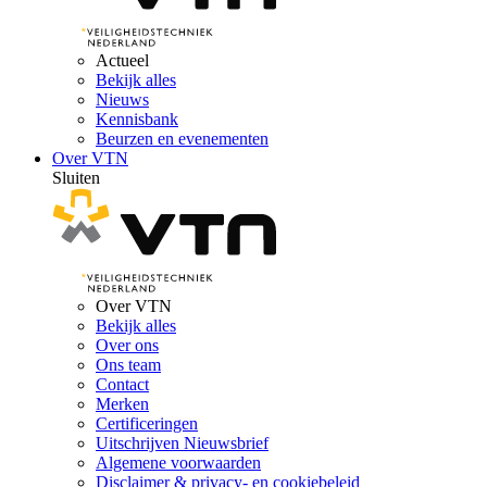
Actueel
Bekijk alles
Nieuws
Kennisbank
Beurzen en evenementen
Over VTN
Sluiten
Over VTN
Bekijk alles
Over ons
Ons team
Contact
Merken
Certificeringen
Uitschrijven Nieuwsbrief
Algemene voorwaarden
Disclaimer & privacy- en cookiebeleid