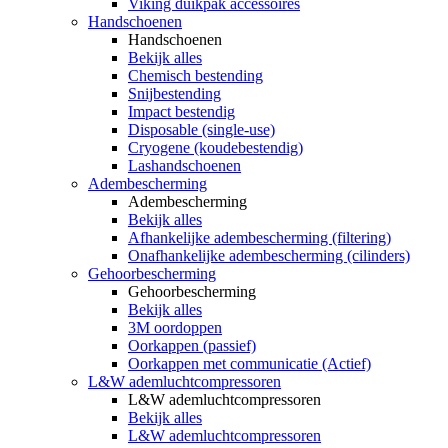
Viking duikpak accessoires
Handschoenen
Handschoenen
Bekijk alles
Chemisch bestending
Snijbestending
Impact bestendig
Disposable (single-use)
Cryogene (koudebestendig)
Lashandschoenen
Adembescherming
Adembescherming
Bekijk alles
Afhankelijke adembescherming (filtering)
Onafhankelijke adembescherming (cilinders)
Gehoorbescherming
Gehoorbescherming
Bekijk alles
3M oordoppen
Oorkappen (passief)
Oorkappen met communicatie (Actief)
L&W ademluchtcompressoren
L&W ademluchtcompressoren
Bekijk alles
L&W ademluchtcompressoren