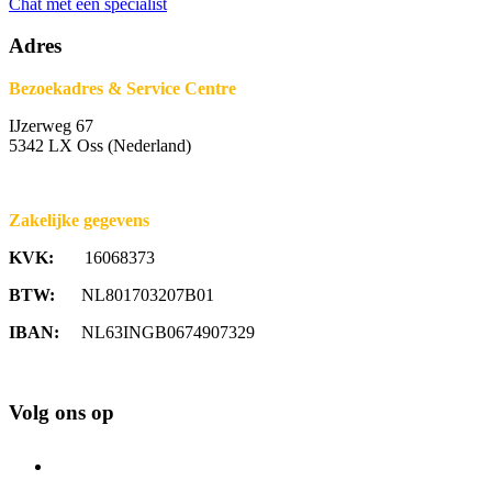
Chat met een specialist
Adres
Bezoekadres & Service Centre
IJzerweg 67
5342 LX Oss (Nederland)
Zakelijke gegevens
KVK:
16068373
BTW:
NL801703207B01
IBAN:
NL63INGB0674907329
Volg ons op