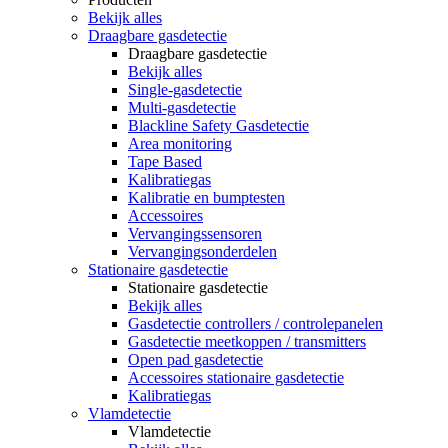
Bekijk alles
Draagbare gasdetectie
Draagbare gasdetectie
Bekijk alles
Single-gasdetectie
Multi-gasdetectie
Blackline Safety Gasdetectie
Area monitoring
Tape Based
Kalibratiegas
Kalibratie en bumptesten
Accessoires
Vervangingssensoren
Vervangingsonderdelen
Stationaire gasdetectie
Stationaire gasdetectie
Bekijk alles
Gasdetectie controllers / controlepanelen
Gasdetectie meetkoppen / transmitters
Open pad gasdetectie
Accessoires stationaire gasdetectie
Kalibratiegas
Vlamdetectie
Vlamdetectie