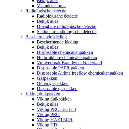
Bekijk alles
Vlamdetectoren
Radiologische detectie
Radiologische detectie
Bekijk alles
Draagbare radiologische detectie
Stationaire radiologische detectie
Beschermende kleding
Beschermende kleding
Bekijk alles
Disposable chemicaliënpakken
Herbruikbare chemicaliënpakken
Vuilwerkpak Brandweer Nederland
Disposable PAPR pakken
Disposable Airline freeflow chemicaliënpakken
Gaspakken
Oefen gaspakken
Disposable gaspakken
Viking duikpakken
Viking duikpakken
Bekijk alles
Viking PROTECH II
Viking PRO
Viking HAZTECH
Viking HD