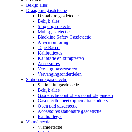
Bekijk alles
Draagbare gasdetectie
Draagbare gasdetectie
Bekijk alles
Single-gasdetectie
Multi-gasdetectie
Blackline Safety Gasdetectie
Area monitoring
Tape Based
Kalibratiegas
Kalibratie en bumptesten
Accessoires
Vervangingssensoren
Vervangingsonderdelen
Stationaire gasdetectie
Stationaire gasdetectie
Bekijk alles
Gasdetectie controllers / controlepanelen
Gasdetectie meetkoppen / transmitters
Open pad gasdetectie
Accessoires stationaire gasdetectie
Kalibratiegas
Vlamdetectie
Vlamdetectie