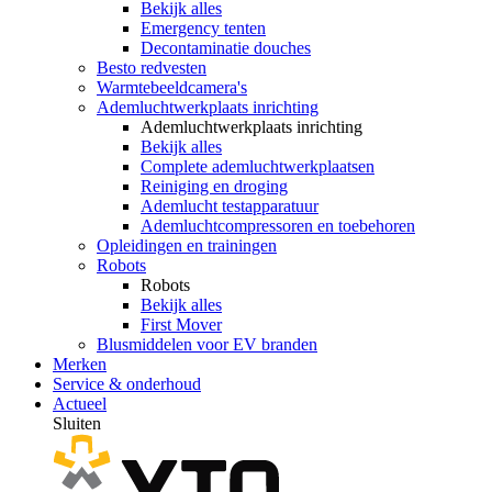
Bekijk alles
Emergency tenten
Decontaminatie douches
Besto redvesten
Warmtebeeldcamera's
Ademluchtwerkplaats inrichting
Ademluchtwerkplaats inrichting
Bekijk alles
Complete ademluchtwerkplaatsen
Reiniging en droging
Ademlucht testapparatuur
Ademluchtcompressoren en toebehoren
Opleidingen en trainingen
Robots
Robots
Bekijk alles
First Mover
Blusmiddelen voor EV branden
Merken
Service & onderhoud
Actueel
Sluiten