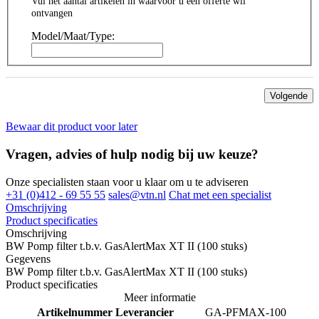
Vul het aantal artikelen in waarvoor u een offerte wil
ontvangen
Model/Maat/Type:
Volgende
Bewaar dit product voor later
Vragen, advies of hulp nodig bij uw keuze?
Onze specialisten staan voor u klaar om u te adviseren
+31 (0)412 - 69 55 55
sales@vtn.nl
Chat met een specialist
Omschrijving
Product specificaties
Omschrijving
BW Pomp filter t.b.v. GasAlertMax XT II (100 stuks)
Gegevens
BW Pomp filter t.b.v. GasAlertMax XT II (100 stuks)
Product specificaties
Meer informatie
Artikelnummer Leverancier
GA-PFMAX-100