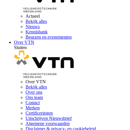
Actueel
Bekijk alles
Nieuws
Kennisbank
Beurzen en evenementen
Over VTN
Sluiten
Over VTN
Bekijk alles
Over ons
Ons team
Contact
Merken
Certificeringen
Uitschrijven Nieuwsbrief
Algemene voorwaarden
Disclaimer & privacy- en cookiebeleid