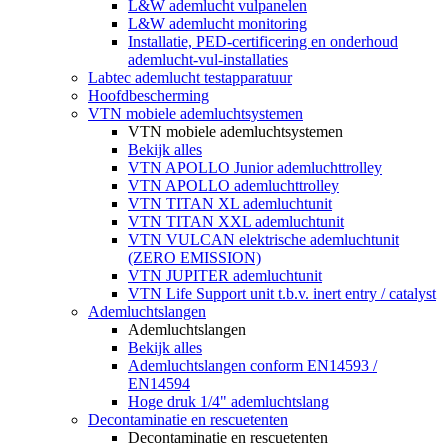
L&W ademlucht vulpanelen
L&W ademlucht monitoring
Installatie, PED-certificering en onderhoud
ademlucht-vul-installaties
Labtec ademlucht testapparatuur
Hoofdbescherming
VTN mobiele ademluchtsystemen
VTN mobiele ademluchtsystemen
Bekijk alles
VTN APOLLO Junior ademluchttrolley
VTN APOLLO ademluchttrolley
VTN TITAN XL ademluchtunit
VTN TITAN XXL ademluchtunit
VTN VULCAN elektrische ademluchtunit
(ZERO EMISSION)
VTN JUPITER ademluchtunit
VTN Life Support unit t.b.v. inert entry / catalyst
Ademluchtslangen
Ademluchtslangen
Bekijk alles
Ademluchtslangen conform EN14593 /
EN14594
Hoge druk 1/4" ademluchtslang
Decontaminatie en rescuetenten
Decontaminatie en rescuetenten