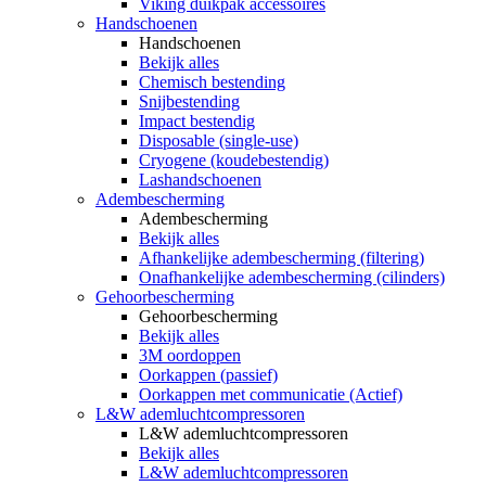
Viking duikpak accessoires
Handschoenen
Handschoenen
Bekijk alles
Chemisch bestending
Snijbestending
Impact bestendig
Disposable (single-use)
Cryogene (koudebestendig)
Lashandschoenen
Adembescherming
Adembescherming
Bekijk alles
Afhankelijke adembescherming (filtering)
Onafhankelijke adembescherming (cilinders)
Gehoorbescherming
Gehoorbescherming
Bekijk alles
3M oordoppen
Oorkappen (passief)
Oorkappen met communicatie (Actief)
L&W ademluchtcompressoren
L&W ademluchtcompressoren
Bekijk alles
L&W ademluchtcompressoren