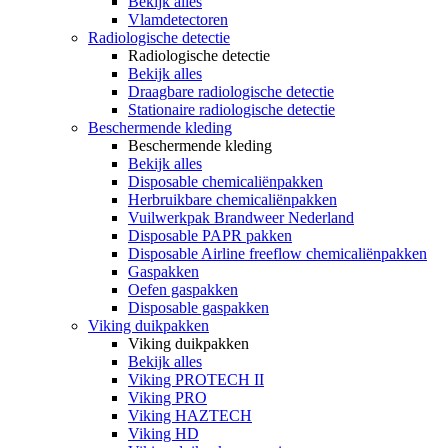
Bekijk alles
Vlamdetectoren
Radiologische detectie
Radiologische detectie
Bekijk alles
Draagbare radiologische detectie
Stationaire radiologische detectie
Beschermende kleding
Beschermende kleding
Bekijk alles
Disposable chemicaliënpakken
Herbruikbare chemicaliënpakken
Vuilwerkpak Brandweer Nederland
Disposable PAPR pakken
Disposable Airline freeflow chemicaliënpakken
Gaspakken
Oefen gaspakken
Disposable gaspakken
Viking duikpakken
Viking duikpakken
Bekijk alles
Viking PROTECH II
Viking PRO
Viking HAZTECH
Viking HD