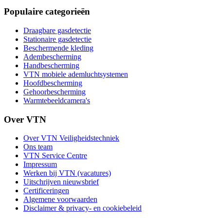
Populaire categorieën
Draagbare gasdetectie
Stationaire gasdetectie
Beschermende kleding
Adembescherming
Handbescherming
VTN mobiele ademluchtsystemen
Hoofdbescherming
Gehoorbescherming
Warmtebeeldcamera's
Over VTN
Over VTN Veiligheidstechniek
Ons team
VTN Service Centre
Impressum
Werken bij VTN (vacatures)
Uitschrijven nieuwsbrief
Certificeringen
Algemene voorwaarden
Disclaimer & privacy- en cookiebeleid