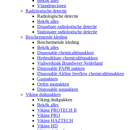
Bekijk alles
Vlamdetectoren
Radiologische detectie
Radiologische detectie
Bekijk alles
Draagbare radiologische detectie
Stationaire radiologische detectie
Beschermende kleding
Beschermende kleding
Bekijk alles
Disposable chemicaliënpakken
Herbruikbare chemicaliënpakken
Vuilwerkpak Brandweer Nederland
Disposable PAPR pakken
Disposable Airline freeflow chemicaliënpakken
Gaspakken
Oefen gaspakken
Disposable gaspakken
Viking duikpakken
Viking duikpakken
Bekijk alles
Viking PROTECH II
Viking PRO
Viking HAZTECH
Viking HD