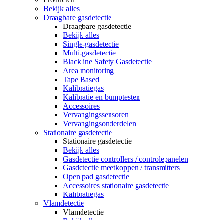
Bekijk alles
Draagbare gasdetectie
Draagbare gasdetectie
Bekijk alles
Single-gasdetectie
Multi-gasdetectie
Blackline Safety Gasdetectie
Area monitoring
Tape Based
Kalibratiegas
Kalibratie en bumptesten
Accessoires
Vervangingssensoren
Vervangingsonderdelen
Stationaire gasdetectie
Stationaire gasdetectie
Bekijk alles
Gasdetectie controllers / controlepanelen
Gasdetectie meetkoppen / transmitters
Open pad gasdetectie
Accessoires stationaire gasdetectie
Kalibratiegas
Vlamdetectie
Vlamdetectie