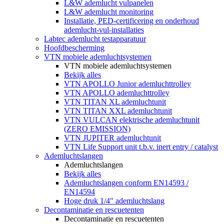
L&W ademlucht vulpanelen
L&W ademlucht monitoring
Installatie, PED-certificering en onderhoud
ademlucht-vul-installaties
Labtec ademlucht testapparatuur
Hoofdbescherming
VTN mobiele ademluchtsystemen
VTN mobiele ademluchtsystemen
Bekijk alles
VTN APOLLO Junior ademluchttrolley
VTN APOLLO ademluchttrolley
VTN TITAN XL ademluchtunit
VTN TITAN XXL ademluchtunit
VTN VULCAN elektrische ademluchtunit
(ZERO EMISSION)
VTN JUPITER ademluchtunit
VTN Life Support unit t.b.v. inert entry / catalyst
Ademluchtslangen
Ademluchtslangen
Bekijk alles
Ademluchtslangen conform EN14593 /
EN14594
Hoge druk 1/4" ademluchtslang
Decontaminatie en rescuetenten
Decontaminatie en rescuetenten