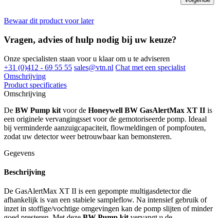
Bewaar dit product voor later
Vragen, advies of hulp nodig bij uw keuze?
Onze specialisten staan voor u klaar om u te adviseren
+31 (0)412 - 69 55 55
sales@vtn.nl
Chat met een specialist
Omschrijving
Product specificaties
Omschrijving
De
BW Pump kit
voor de
Honeywell BW GasAlertMax XT II
is
een originele vervangingsset voor de gemotoriseerde pomp. Ideaal
bij verminderde aanzuigcapaciteit, flowmeldingen of pompfouten,
zodat uw detector weer betrouwbaar kan bemonsteren.
Gegevens
Beschrijving
De GasAlertMax XT II is een gepompte multigasdetector die
afhankelijk is van een stabiele sampleflow. Na intensief gebruik of
inzet in stoffige/vochtige omgevingen kan de pomp slijten of minder
goed presteren. Met deze
BW Pump kit
vervangt u de