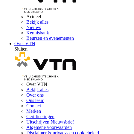
Actueel
Bekijk alles
Nieuws
Kennisbank
Beurzen en evenementen
Over VTN
Sluiten
Over VTN
Bekijk alles
Over ons
Ons team
Contact
Merken
Certificeringen
Uitschrijven Nieuwsbrief
Algemene voorwaarden
Disclaimer & privacy- en cookiebeleid