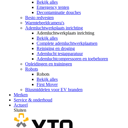
Bekijk alles
Emergency tenten
Decontaminatie douches
Besto redvesten
Warmtebeeldcamera's
Ademluchtwerkplaats inrichting
Ademluchtwerkplaats inrichting
Bekijk alles
Complete ademluchtwerkplaatsen
Reiniging en droging
Ademlucht testapparatuur
Ademluchtcompressoren en toebehoren
Opleidingen en trainingen
Robots
Robots
Bekijk alles
First Mover
Blusmiddelen voor EV branden
Merken
Service & onderhoud
Actueel
Sluiten