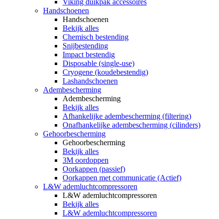
Viking duikpak accessoires
Handschoenen
Handschoenen
Bekijk alles
Chemisch bestending
Snijbestending
Impact bestendig
Disposable (single-use)
Cryogene (koudebestendig)
Lashandschoenen
Adembescherming
Adembescherming
Bekijk alles
Afhankelijke adembescherming (filtering)
Onafhankelijke adembescherming (cilinders)
Gehoorbescherming
Gehoorbescherming
Bekijk alles
3M oordoppen
Oorkappen (passief)
Oorkappen met communicatie (Actief)
L&W ademluchtcompressoren
L&W ademluchtcompressoren
Bekijk alles
L&W ademluchtcompressoren