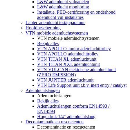
L&W ademlucht vulpanelen
L&W ademlucht monitoring
Installatie, PED-certificering en onderhoud
ademlucht-vul-installaties
Labtec ademlucht testapparatuur
Hoofdbescherming
VTN mobiele ademluchtsystemen
VTN mobiele ademluchtsystemen
Bekijk alles
VTN APOLLO Junior ademluchttrolley
VTN APOLLO ademluchttrolley
VTN TITAN XL ademluchtunit
VTN TITAN XXL ademluchtunit
VTN VULCAN elektrische ademluchtunit
(ZERO EMISSION)
VTN JUPITER ademluchtunit
VTN Life Support unit t.b.v. inert entry / catalyst
Ademluchtslangen
Ademluchtslangen
Bekijk alles
Ademluchtslangen conform EN14593 /
EN14594
Hoge druk 1/4" ademluchtslang
Decontaminatie en rescuetenten
Decontaminatie en rescuetenten