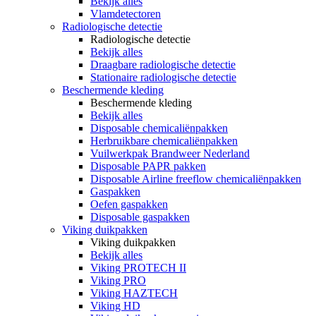
Bekijk alles
Vlamdetectoren
Radiologische detectie
Radiologische detectie
Bekijk alles
Draagbare radiologische detectie
Stationaire radiologische detectie
Beschermende kleding
Beschermende kleding
Bekijk alles
Disposable chemicaliënpakken
Herbruikbare chemicaliënpakken
Vuilwerkpak Brandweer Nederland
Disposable PAPR pakken
Disposable Airline freeflow chemicaliënpakken
Gaspakken
Oefen gaspakken
Disposable gaspakken
Viking duikpakken
Viking duikpakken
Bekijk alles
Viking PROTECH II
Viking PRO
Viking HAZTECH
Viking HD