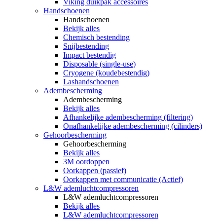
Viking duikpak accessoires
Handschoenen
Handschoenen
Bekijk alles
Chemisch bestending
Snijbestending
Impact bestendig
Disposable (single-use)
Cryogene (koudebestendig)
Lashandschoenen
Adembescherming
Adembescherming
Bekijk alles
Afhankelijke adembescherming (filtering)
Onafhankelijke adembescherming (cilinders)
Gehoorbescherming
Gehoorbescherming
Bekijk alles
3M oordoppen
Oorkappen (passief)
Oorkappen met communicatie (Actief)
L&W ademluchtcompressoren
L&W ademluchtcompressoren
Bekijk alles
L&W ademluchtcompressoren