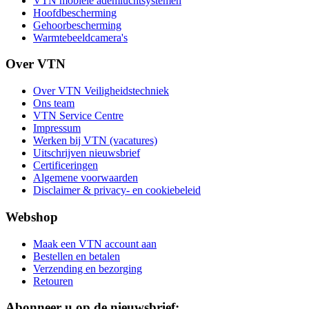
VTN mobiele ademluchtsystemen
Hoofdbescherming
Gehoorbescherming
Warmtebeeldcamera's
Over VTN
Over VTN Veiligheidstechniek
Ons team
VTN Service Centre
Impressum
Werken bij VTN (vacatures)
Uitschrijven nieuwsbrief
Certificeringen
Algemene voorwaarden
Disclaimer & privacy- en cookiebeleid
Webshop
Maak een VTN account aan
Bestellen en betalen
Verzending en bezorging
Retouren
Abonneer u op de nieuwsbrief: