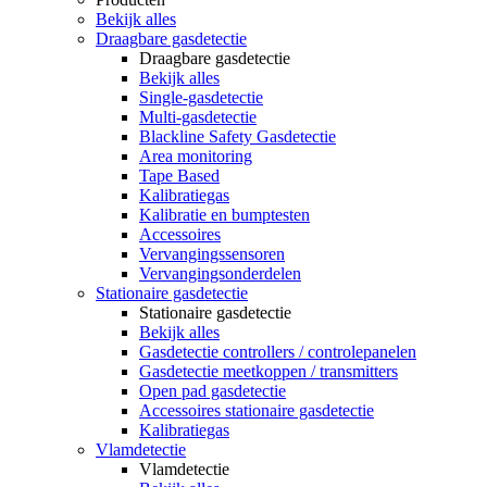
Bekijk alles
Draagbare gasdetectie
Draagbare gasdetectie
Bekijk alles
Single-gasdetectie
Multi-gasdetectie
Blackline Safety Gasdetectie
Area monitoring
Tape Based
Kalibratiegas
Kalibratie en bumptesten
Accessoires
Vervangingssensoren
Vervangingsonderdelen
Stationaire gasdetectie
Stationaire gasdetectie
Bekijk alles
Gasdetectie controllers / controlepanelen
Gasdetectie meetkoppen / transmitters
Open pad gasdetectie
Accessoires stationaire gasdetectie
Kalibratiegas
Vlamdetectie
Vlamdetectie