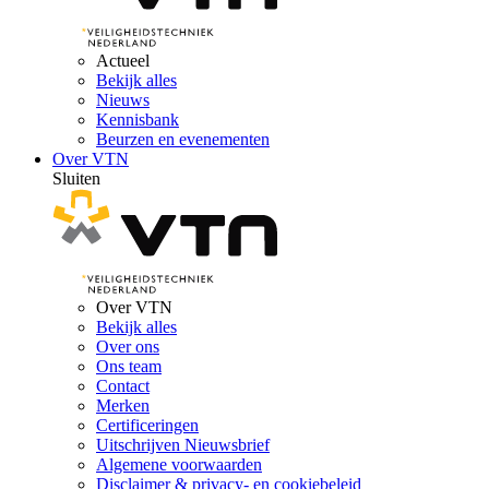
Actueel
Bekijk alles
Nieuws
Kennisbank
Beurzen en evenementen
Over VTN
Sluiten
Over VTN
Bekijk alles
Over ons
Ons team
Contact
Merken
Certificeringen
Uitschrijven Nieuwsbrief
Algemene voorwaarden
Disclaimer & privacy- en cookiebeleid