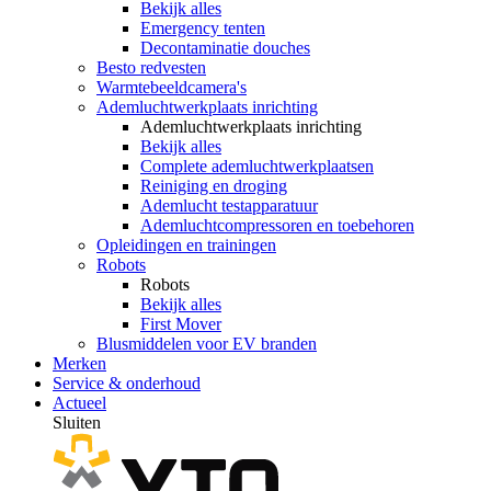
Bekijk alles
Emergency tenten
Decontaminatie douches
Besto redvesten
Warmtebeeldcamera's
Ademluchtwerkplaats inrichting
Ademluchtwerkplaats inrichting
Bekijk alles
Complete ademluchtwerkplaatsen
Reiniging en droging
Ademlucht testapparatuur
Ademluchtcompressoren en toebehoren
Opleidingen en trainingen
Robots
Robots
Bekijk alles
First Mover
Blusmiddelen voor EV branden
Merken
Service & onderhoud
Actueel
Sluiten