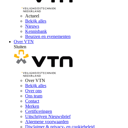
Actueel
Bekijk alles
Nieuws
Kennisbank
Beurzen en evenementen
Over VTN
Sluiten
Over VTN
Bekijk alles
Over ons
Ons team
Contact
Merken
Certificeringen
Uitschrijven Nieuwsbrief
Algemene voorwaarden
Disclaimer & privacy- en cookiebeleid