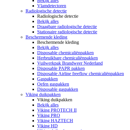
Bekijk alles
Vlamdetectoren
Radiologische detectie
Radiologische detectie
Bekijk alles
Draagbare radiologische detectie
Stationaire radiologische detectie
Beschermende kleding
Beschermende kleding
Bekijk alles
Disposable chemicaliënpakken
Herbruikbare chemicaliënpakken
Vuilwerkpak Brandweer Nederland
Disposable PAPR pakken
Disposable Airline freeflow chemicaliënpakken
Gaspakken
Oefen gaspakken
Disposable gaspakken
Viking duikpakken
Viking duikpakken
Bekijk alles
Viking PROTECH II
Viking PRO
Viking HAZTECH
Viking HD