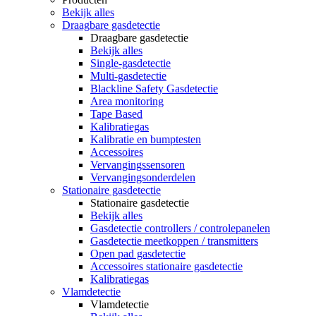
Bekijk alles
Draagbare gasdetectie
Draagbare gasdetectie
Bekijk alles
Single-gasdetectie
Multi-gasdetectie
Blackline Safety Gasdetectie
Area monitoring
Tape Based
Kalibratiegas
Kalibratie en bumptesten
Accessoires
Vervangingssensoren
Vervangingsonderdelen
Stationaire gasdetectie
Stationaire gasdetectie
Bekijk alles
Gasdetectie controllers / controlepanelen
Gasdetectie meetkoppen / transmitters
Open pad gasdetectie
Accessoires stationaire gasdetectie
Kalibratiegas
Vlamdetectie
Vlamdetectie