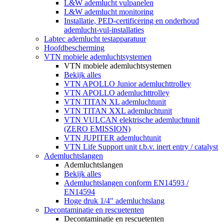
L&W ademlucht vulpanelen
L&W ademlucht monitoring
Installatie, PED-certificering en onderhoud
ademlucht-vul-installaties
Labtec ademlucht testapparatuur
Hoofdbescherming
VTN mobiele ademluchtsystemen
VTN mobiele ademluchtsystemen
Bekijk alles
VTN APOLLO Junior ademluchttrolley
VTN APOLLO ademluchttrolley
VTN TITAN XL ademluchtunit
VTN TITAN XXL ademluchtunit
VTN VULCAN elektrische ademluchtunit
(ZERO EMISSION)
VTN JUPITER ademluchtunit
VTN Life Support unit t.b.v. inert entry / catalyst
Ademluchtslangen
Ademluchtslangen
Bekijk alles
Ademluchtslangen conform EN14593 /
EN14594
Hoge druk 1/4" ademluchtslang
Decontaminatie en rescuetenten
Decontaminatie en rescuetenten