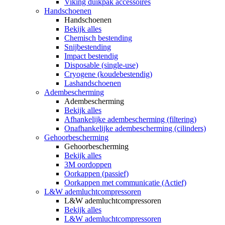
Viking duikpak accessoires
Handschoenen
Handschoenen
Bekijk alles
Chemisch bestending
Snijbestending
Impact bestendig
Disposable (single-use)
Cryogene (koudebestendig)
Lashandschoenen
Adembescherming
Adembescherming
Bekijk alles
Afhankelijke adembescherming (filtering)
Onafhankelijke adembescherming (cilinders)
Gehoorbescherming
Gehoorbescherming
Bekijk alles
3M oordoppen
Oorkappen (passief)
Oorkappen met communicatie (Actief)
L&W ademluchtcompressoren
L&W ademluchtcompressoren
Bekijk alles
L&W ademluchtcompressoren