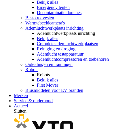
Bekijk alles
Emergency tenten
Decontaminatie douches
Besto redvesten
Warmtebeeldcamera's
Ademluchtwerkplaats inrichting
Ademluchtwerkplaats inrichting
Bekijk alles
Complete ademluchtwerkplaatsen
Reiniging en droging
Ademlucht testapparatuur
Ademluchtcompressoren en toebehoren
Opleidingen en trainingen
Robots
Robots
Bekijk alles
First Mover
Blusmiddelen voor EV branden
Merken
Service & onderhoud
Actueel
Sluiten