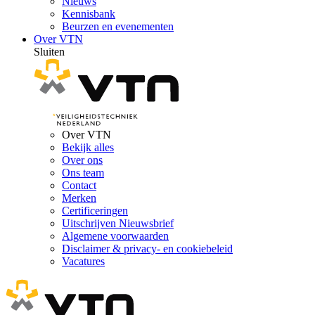
Nieuws
Kennisbank
Beurzen en evenementen
Over VTN
Sluiten
Over VTN
Bekijk alles
Over ons
Ons team
Contact
Merken
Certificeringen
Uitschrijven Nieuwsbrief
Algemene voorwaarden
Disclaimer & privacy- en cookiebeleid
Vacatures