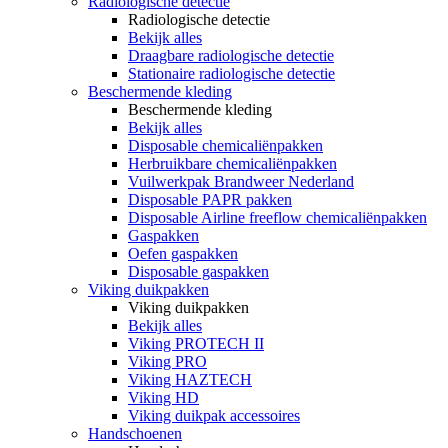
Radiologische detectie
Radiologische detectie
Bekijk alles
Draagbare radiologische detectie
Stationaire radiologische detectie
Beschermende kleding
Beschermende kleding
Bekijk alles
Disposable chemicaliënpakken
Herbruikbare chemicaliënpakken
Vuilwerkpak Brandweer Nederland
Disposable PAPR pakken
Disposable Airline freeflow chemicaliënpakken
Gaspakken
Oefen gaspakken
Disposable gaspakken
Viking duikpakken
Viking duikpakken
Bekijk alles
Viking PROTECH II
Viking PRO
Viking HAZTECH
Viking HD
Viking duikpak accessoires
Handschoenen