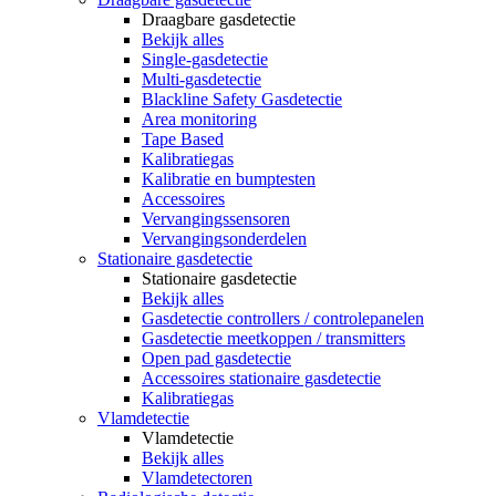
Draagbare gasdetectie
Bekijk alles
Single-gasdetectie
Multi-gasdetectie
Blackline Safety Gasdetectie
Area monitoring
Tape Based
Kalibratiegas
Kalibratie en bumptesten
Accessoires
Vervangingssensoren
Vervangingsonderdelen
Stationaire gasdetectie
Stationaire gasdetectie
Bekijk alles
Gasdetectie controllers / controlepanelen
Gasdetectie meetkoppen / transmitters
Open pad gasdetectie
Accessoires stationaire gasdetectie
Kalibratiegas
Vlamdetectie
Vlamdetectie
Bekijk alles
Vlamdetectoren