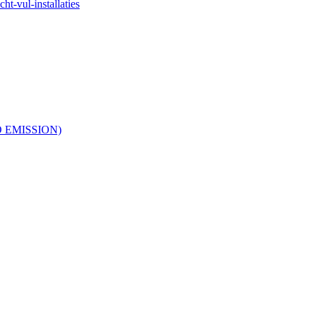
ht-vul-installaties
RO EMISSION)