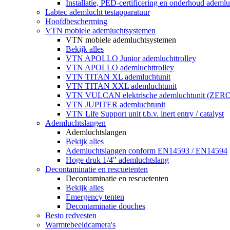
Installatie, PED-certificering en onderhoud ademluc
Labtec ademlucht testapparatuur
Hoofdbescherming
VTN mobiele ademluchtsystemen
VTN mobiele ademluchtsystemen
Bekijk alles
VTN APOLLO Junior ademluchttrolley
VTN APOLLO ademluchttrolley
VTN TITAN XL ademluchtunit
VTN TITAN XXL ademluchtunit
VTN VULCAN elektrische ademluchtunit (ZE
VTN JUPITER ademluchtunit
VTN Life Support unit t.b.v. inert entry / catalyst
Ademluchtslangen
Ademluchtslangen
Bekijk alles
Ademluchtslangen conform EN14593 / EN14594
Hoge druk 1/4" ademluchtslang
Decontaminatie en rescuetenten
Decontaminatie en rescuetenten
Bekijk alles
Emergency tenten
Decontaminatie douches
Besto redvesten
Warmtebeeldcamera's