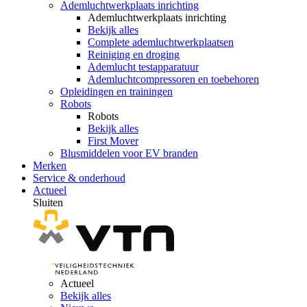
Ademluchtwerkplaats inrichting
Ademluchtwerkplaats inrichting
Bekijk alles
Complete ademluchtwerkplaatsen
Reiniging en droging
Ademlucht testapparatuur
Ademluchtcompressoren en toebehoren
Opleidingen en trainingen
Robots
Robots
Bekijk alles
First Mover
Blusmiddelen voor EV branden
Merken
Service & onderhoud
Actueel
Sluiten
Actueel
Bekijk alles