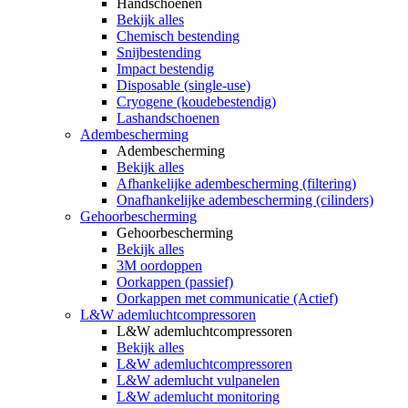
Handschoenen
Bekijk alles
Chemisch bestending
Snijbestending
Impact bestendig
Disposable (single-use)
Cryogene (koudebestendig)
Lashandschoenen
Adembescherming
Adembescherming
Bekijk alles
Afhankelijke adembescherming (filtering)
Onafhankelijke adembescherming (cilinders)
Gehoorbescherming
Gehoorbescherming
Bekijk alles
3M oordoppen
Oorkappen (passief)
Oorkappen met communicatie (Actief)
L&W ademluchtcompressoren
L&W ademluchtcompressoren
Bekijk alles
L&W ademluchtcompressoren
L&W ademlucht vulpanelen
L&W ademlucht monitoring