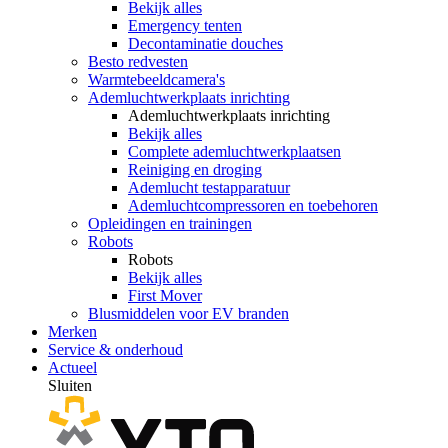
Bekijk alles
Emergency tenten
Decontaminatie douches
Besto redvesten
Warmtebeeldcamera's
Ademluchtwerkplaats inrichting
Ademluchtwerkplaats inrichting
Bekijk alles
Complete ademluchtwerkplaatsen
Reiniging en droging
Ademlucht testapparatuur
Ademluchtcompressoren en toebehoren
Opleidingen en trainingen
Robots
Robots
Bekijk alles
First Mover
Blusmiddelen voor EV branden
Merken
Service & onderhoud
Actueel
Sluiten