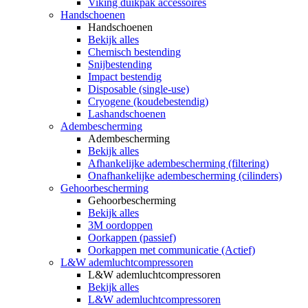
Viking duikpak accessoires
Handschoenen
Handschoenen
Bekijk alles
Chemisch bestending
Snijbestending
Impact bestendig
Disposable (single-use)
Cryogene (koudebestendig)
Lashandschoenen
Adembescherming
Adembescherming
Bekijk alles
Afhankelijke adembescherming (filtering)
Onafhankelijke adembescherming (cilinders)
Gehoorbescherming
Gehoorbescherming
Bekijk alles
3M oordoppen
Oorkappen (passief)
Oorkappen met communicatie (Actief)
L&W ademluchtcompressoren
L&W ademluchtcompressoren
Bekijk alles
L&W ademluchtcompressoren