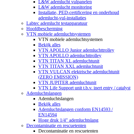
L&W ademlucht vulpanelen
L&W ademlucht monitoring
Installatie, PED-certificering en onderhoud
ademlucht-vul-installaties
Labtec ademlucht testapparatuur
Hoofdbescherming
VTN mobiele ademluchtsystemen
VTN mobiele ademluchtsystemen
Bekijk alles
VTN APOLLO Junior ademluchttrolley
VTN APOLLO ademluchttrolley
VTN TITAN XL ademluchtunit
VTN TITAN XXL ademluchtunit
VTN VULCAN elektrische ademluchtunit
(ZERO EMISSION)
VTN JUPITER ademluchtunit
VTN Life Support unit t.b.v. inert entry / catalyst
Ademluchtslangen
Ademluchtslangen
Bekijk alles
Ademluchtslangen conform EN14593 /
EN14594
Hoge druk 1/4" ademluchtslang
Decontaminatie en rescuetenten
Decontaminatie en rescuetenten