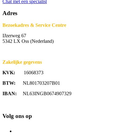
Chat met een specialist
Adres
Bezoekadres & Service Centre
IJzerweg 67
5342 LX Oss (Nederland)
Zakelijke gegevens
KVK:
16068373
BTW:
NL801703207B01
IBAN:
NL63INGB0674907329
Volg ons op