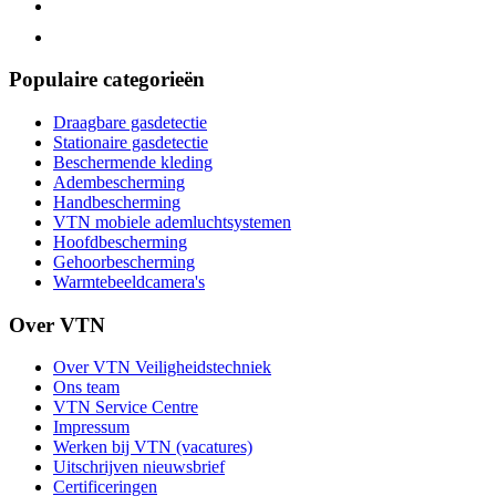
Populaire categorieën
Draagbare gasdetectie
Stationaire gasdetectie
Beschermende kleding
Adembescherming
Handbescherming
VTN mobiele ademluchtsystemen
Hoofdbescherming
Gehoorbescherming
Warmtebeeldcamera's
Over VTN
Over VTN Veiligheidstechniek
Ons team
VTN Service Centre
Impressum
Werken bij VTN (vacatures)
Uitschrijven nieuwsbrief
Certificeringen