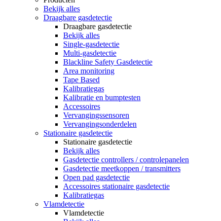
Bekijk alles
Draagbare gasdetectie
Draagbare gasdetectie
Bekijk alles
Single-gasdetectie
Multi-gasdetectie
Blackline Safety Gasdetectie
Area monitoring
Tape Based
Kalibratiegas
Kalibratie en bumptesten
Accessoires
Vervangingssensoren
Vervangingsonderdelen
Stationaire gasdetectie
Stationaire gasdetectie
Bekijk alles
Gasdetectie controllers / controlepanelen
Gasdetectie meetkoppen / transmitters
Open pad gasdetectie
Accessoires stationaire gasdetectie
Kalibratiegas
Vlamdetectie
Vlamdetectie