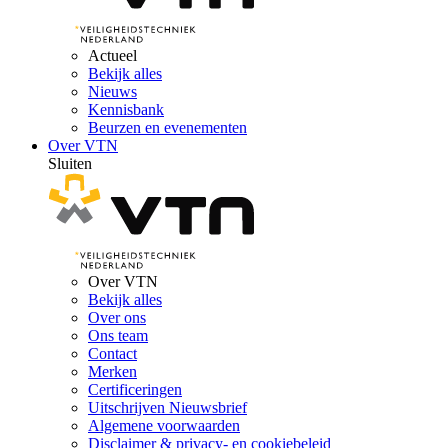
Actueel
Bekijk alles
Nieuws
Kennisbank
Beurzen en evenementen
Over VTN
Sluiten
Over VTN
Bekijk alles
Over ons
Ons team
Contact
Merken
Certificeringen
Uitschrijven Nieuwsbrief
Algemene voorwaarden
Disclaimer & privacy- en cookiebeleid