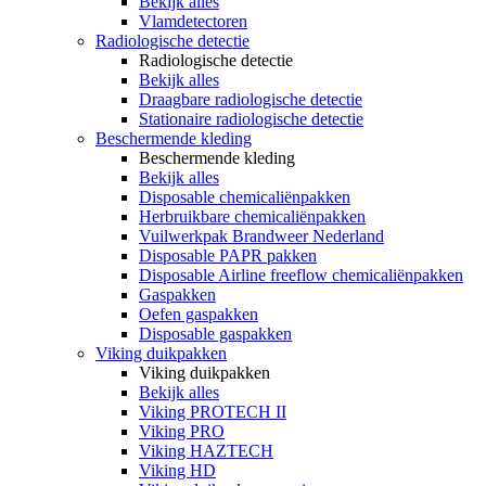
Bekijk alles
Vlamdetectoren
Radiologische detectie
Radiologische detectie
Bekijk alles
Draagbare radiologische detectie
Stationaire radiologische detectie
Beschermende kleding
Beschermende kleding
Bekijk alles
Disposable chemicaliënpakken
Herbruikbare chemicaliënpakken
Vuilwerkpak Brandweer Nederland
Disposable PAPR pakken
Disposable Airline freeflow chemicaliënpakken
Gaspakken
Oefen gaspakken
Disposable gaspakken
Viking duikpakken
Viking duikpakken
Bekijk alles
Viking PROTECH II
Viking PRO
Viking HAZTECH
Viking HD