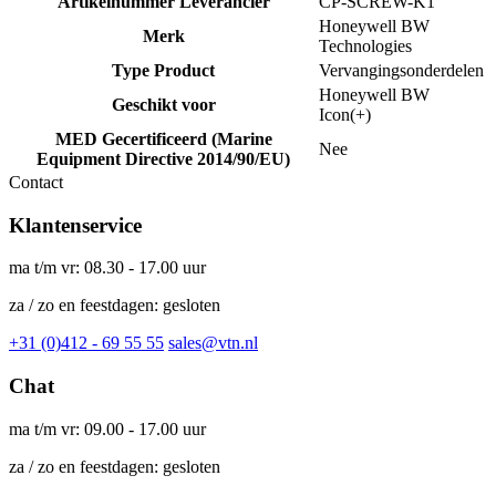
Artikelnummer Leverancier
CP-SCREW-K1
Honeywell BW
Merk
Technologies
Type Product
Vervangingsonderdelen
Honeywell BW
Geschikt voor
Icon(+)
MED Gecertificeerd (Marine
Nee
Equipment Directive 2014/90/EU)
Contact
Klantenservice
ma t/m vr: 08.30 - 17.00 uur
za / zo en feestdagen: gesloten
+31 (0)412 - 69 55 55
sales@vtn.nl
Chat
ma t/m vr: 09.00 - 17.00 uur
za / zo en feestdagen: gesloten