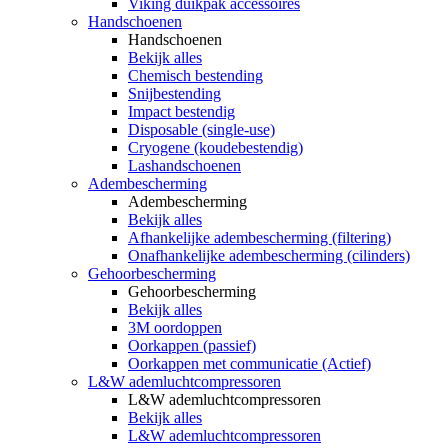
Viking duikpak accessoires
Handschoenen
Handschoenen
Bekijk alles
Chemisch bestending
Snijbestending
Impact bestendig
Disposable (single-use)
Cryogene (koudebestendig)
Lashandschoenen
Adembescherming
Adembescherming
Bekijk alles
Afhankelijke adembescherming (filtering)
Onafhankelijke adembescherming (cilinders)
Gehoorbescherming
Gehoorbescherming
Bekijk alles
3M oordoppen
Oorkappen (passief)
Oorkappen met communicatie (Actief)
L&W ademluchtcompressoren
L&W ademluchtcompressoren
Bekijk alles
L&W ademluchtcompressoren