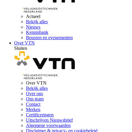
Actueel
Bekijk alles
Nieuws
Kennisbank
Beurzen en evenementen
Over VTN
Sluiten
Over VTN
Bekijk alles
Over ons
Ons team
Contact
Merken
Certificeringen
Uitschrijven Nieuwsbrief
Algemene voorwaarden
Disclaimer & privacy- en cookiebeleid