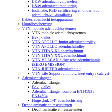
L&W ademlucht vulpanelen
L&W ademlucht monitoring
Installatie, PED-certificering en onderhoud
ademlucht-vul-installaties
Labtec ademlucht testapparatuur
Hoofdbescherming
VTN mobiele ademluchtsystemen
VTN mobiele ademluchtsystemen
Bekijk alles
VTN APOLLO Junior ademluchttrolley
VTN APOLLO ademluchttrolley
VTN TITAN XL ademluchtunit
VTN TITAN XXL ademluchtunit
VTN VULCAN elektrische ademluchtunit
(ZERO EMISSION)
VTN JUPITER ademluchtunit
VTN Life Support unit t.b.v. inert entry / catalyst
Ademluchtslangen
Ademluchtslangen
Bekijk alles
Ademluchtslangen conform EN14593 /
EN14594
Hoge druk 1/4" ademluchtslang
Decontaminatie en rescuetenten
Decontaminatie en rescuetenten