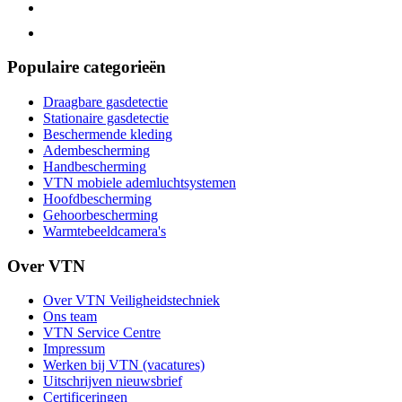
Populaire categorieën
Draagbare gasdetectie
Stationaire gasdetectie
Beschermende kleding
Adembescherming
Handbescherming
VTN mobiele ademluchtsystemen
Hoofdbescherming
Gehoorbescherming
Warmtebeeldcamera's
Over VTN
Over VTN Veiligheidstechniek
Ons team
VTN Service Centre
Impressum
Werken bij VTN (vacatures)
Uitschrijven nieuwsbrief
Certificeringen