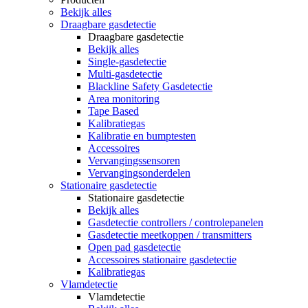
Bekijk alles
Draagbare gasdetectie
Draagbare gasdetectie
Bekijk alles
Single-gasdetectie
Multi-gasdetectie
Blackline Safety Gasdetectie
Area monitoring
Tape Based
Kalibratiegas
Kalibratie en bumptesten
Accessoires
Vervangingssensoren
Vervangingsonderdelen
Stationaire gasdetectie
Stationaire gasdetectie
Bekijk alles
Gasdetectie controllers / controlepanelen
Gasdetectie meetkoppen / transmitters
Open pad gasdetectie
Accessoires stationaire gasdetectie
Kalibratiegas
Vlamdetectie
Vlamdetectie