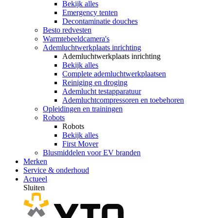
Bekijk alles
Emergency tenten
Decontaminatie douches
Besto redvesten
Warmtebeeldcamera's
Ademluchtwerkplaats inrichting
Ademluchtwerkplaats inrichting
Bekijk alles
Complete ademluchtwerkplaatsen
Reiniging en droging
Ademlucht testapparatuur
Ademluchtcompressoren en toebehoren
Opleidingen en trainingen
Robots
Robots
Bekijk alles
First Mover
Blusmiddelen voor EV branden
Merken
Service & onderhoud
Actueel
Sluiten