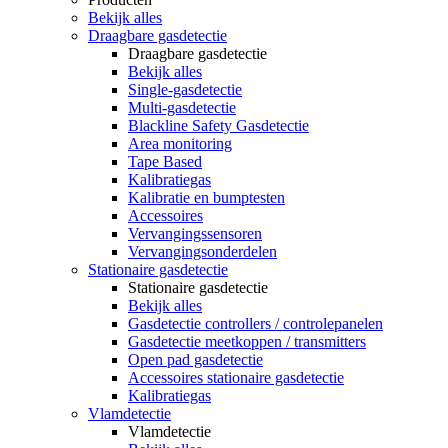
Bekijk alles
Draagbare gasdetectie
Draagbare gasdetectie
Bekijk alles
Single-gasdetectie
Multi-gasdetectie
Blackline Safety Gasdetectie
Area monitoring
Tape Based
Kalibratiegas
Kalibratie en bumptesten
Accessoires
Vervangingssensoren
Vervangingsonderdelen
Stationaire gasdetectie
Stationaire gasdetectie
Bekijk alles
Gasdetectie controllers / controlepanelen
Gasdetectie meetkoppen / transmitters
Open pad gasdetectie
Accessoires stationaire gasdetectie
Kalibratiegas
Vlamdetectie
Vlamdetectie