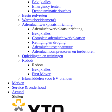
Bekijk alles
Emergency tenten
Decontaminatie douches
Besto redvesten
Warmtebeeldcamera's
Ademluchtwerkplaats inrichting
Ademluchtwerkplaats inrichting
Bekijk alles
Complete ademluchtwerkplaatsen
Reiniging en droging
Ademlucht testapparatuur
Ademluchtcompressoren en toebehoren
Opleidingen en trainingen
Robots
Robots
Bekijk alles
First Mover
Blusmiddelen voor EV branden
Merken
Service & onderhoud
Actueel
Sluiten