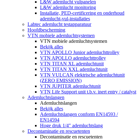
L&W ademlucht vulpanelen
L&W ademlucht monitoring
Installatie, PED-certificering en onderhoud
ademlucht-vul-installaties
Labtec ademlucht testapparatuur
Hoofdbescherming
VTN mobiele ademluchtsystemen
VTN mobiele ademluchtsystemen
Bekijk alles
VTN APOLLO Junior ademluchttrolley
VTN APOLLO ademluchttrolley
VTN TITAN XL ademluchtunit
VTN TITAN XXL ademluchtunit
VTN VULCAN elektrische ademluchtunit
(ZERO EMISSION)
VTN JUPITER ademluchtunit
VTN Life Support unit t.b.v. inert entry / catalyst
Ademluchtslangen
Ademluchtslangen
Bekijk alles
Ademluchtslangen conform EN14593 /
EN14594
Hoge druk 1/4" ademluchtslang
Decontaminatie en rescuetenten
Decontaminatie en rescuetenten