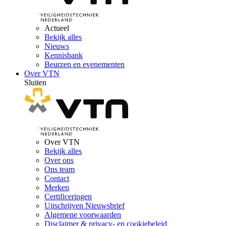
Actueel
Bekijk alles
Nieuws
Kennisbank
Beurzen en evenementen
Over VTN
Sluiten
Over VTN
Bekijk alles
Over ons
Ons team
Contact
Merken
Certificeringen
Uitschrijven Nieuwsbrief
Algemene voorwaarden
Disclaimer & privacy- en cookiebeleid