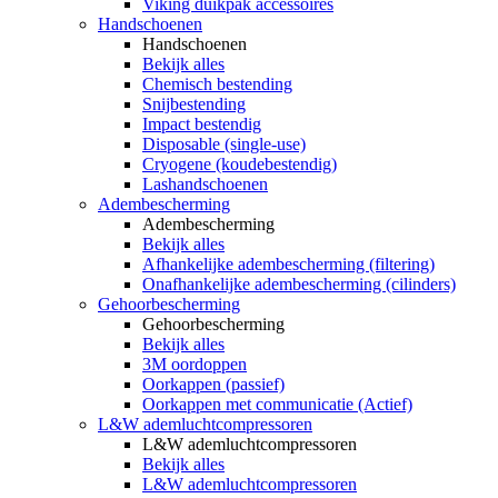
Viking duikpak accessoires
Handschoenen
Handschoenen
Bekijk alles
Chemisch bestending
Snijbestending
Impact bestendig
Disposable (single-use)
Cryogene (koudebestendig)
Lashandschoenen
Adembescherming
Adembescherming
Bekijk alles
Afhankelijke adembescherming (filtering)
Onafhankelijke adembescherming (cilinders)
Gehoorbescherming
Gehoorbescherming
Bekijk alles
3M oordoppen
Oorkappen (passief)
Oorkappen met communicatie (Actief)
L&W ademluchtcompressoren
L&W ademluchtcompressoren
Bekijk alles
L&W ademluchtcompressoren