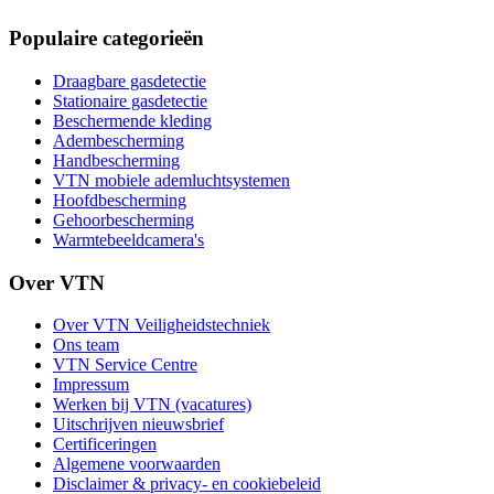
Populaire categorieën
Draagbare gasdetectie
Stationaire gasdetectie
Beschermende kleding
Adembescherming
Handbescherming
VTN mobiele ademluchtsystemen
Hoofdbescherming
Gehoorbescherming
Warmtebeeldcamera's
Over VTN
Over VTN Veiligheidstechniek
Ons team
VTN Service Centre
Impressum
Werken bij VTN (vacatures)
Uitschrijven nieuwsbrief
Certificeringen
Algemene voorwaarden
Disclaimer & privacy- en cookiebeleid