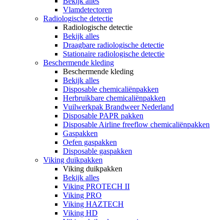
Bekijk alles
Vlamdetectoren
Radiologische detectie
Radiologische detectie
Bekijk alles
Draagbare radiologische detectie
Stationaire radiologische detectie
Beschermende kleding
Beschermende kleding
Bekijk alles
Disposable chemicaliënpakken
Herbruikbare chemicaliënpakken
Vuilwerkpak Brandweer Nederland
Disposable PAPR pakken
Disposable Airline freeflow chemicaliënpakken
Gaspakken
Oefen gaspakken
Disposable gaspakken
Viking duikpakken
Viking duikpakken
Bekijk alles
Viking PROTECH II
Viking PRO
Viking HAZTECH
Viking HD