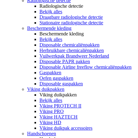
Radiologische detectie
Radiologische detectie
Bekijk alles
Draagbare radiologische detectie
Stationaire radiologische detectie
Beschermende kleding
Beschermende kleding
Bekijk alles
Disposable chemicaliënpakken
Herbruikbare chemicaliënpakken
Vuilwerkpak Brandweer Nederland
Disposable PAPR pakken
Disposable Airline freeflow chemicaliënpakken
Gaspakken
Oefen gaspakken
Disposable gaspakken
Viking duikpakken
Viking duikpakken
Bekijk alles
Viking PROTECH II
Viking PRO
Viking HAZTECH
Viking HD
Viking duikpak accessoires
Handschoenen