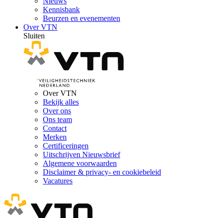
Nieuws
Kennisbank
Beurzen en evenementen
Over VTN
Sluiten
Over VTN
Bekijk alles
Over ons
Ons team
Contact
Merken
Certificeringen
Uitschrijven Nieuwsbrief
Algemene voorwaarden
Disclaimer & privacy- en cookiebeleid
Vacatures