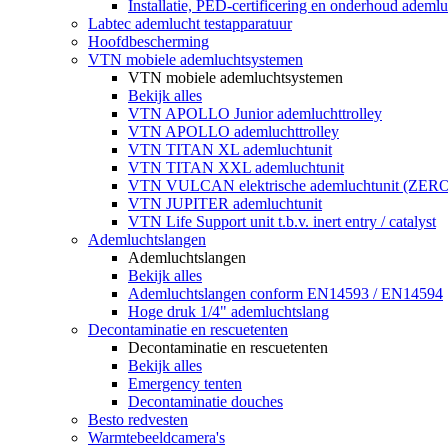
Installatie, PED-certificering en onderhoud ademluc
Labtec ademlucht testapparatuur
Hoofdbescherming
VTN mobiele ademluchtsystemen
VTN mobiele ademluchtsystemen
Bekijk alles
VTN APOLLO Junior ademluchttrolley
VTN APOLLO ademluchttrolley
VTN TITAN XL ademluchtunit
VTN TITAN XXL ademluchtunit
VTN VULCAN elektrische ademluchtunit (ZE
VTN JUPITER ademluchtunit
VTN Life Support unit t.b.v. inert entry / catalyst
Ademluchtslangen
Ademluchtslangen
Bekijk alles
Ademluchtslangen conform EN14593 / EN14594
Hoge druk 1/4" ademluchtslang
Decontaminatie en rescuetenten
Decontaminatie en rescuetenten
Bekijk alles
Emergency tenten
Decontaminatie douches
Besto redvesten
Warmtebeeldcamera's