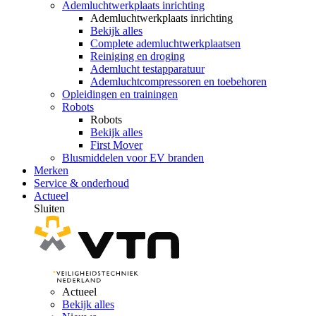
Ademluchtwerkplaats inrichting
Ademluchtwerkplaats inrichting
Bekijk alles
Complete ademluchtwerkplaatsen
Reiniging en droging
Ademlucht testapparatuur
Ademluchtcompressoren en toebehoren
Opleidingen en trainingen
Robots
Robots
Bekijk alles
First Mover
Blusmiddelen voor EV branden
Merken
Service & onderhoud
Actueel
Sluiten
Actueel
Bekijk alles