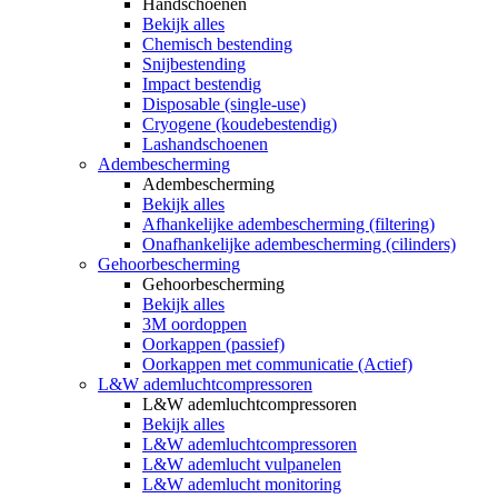
Handschoenen
Bekijk alles
Chemisch bestending
Snijbestending
Impact bestendig
Disposable (single-use)
Cryogene (koudebestendig)
Lashandschoenen
Adembescherming
Adembescherming
Bekijk alles
Afhankelijke adembescherming (filtering)
Onafhankelijke adembescherming (cilinders)
Gehoorbescherming
Gehoorbescherming
Bekijk alles
3M oordoppen
Oorkappen (passief)
Oorkappen met communicatie (Actief)
L&W ademluchtcompressoren
L&W ademluchtcompressoren
Bekijk alles
L&W ademluchtcompressoren
L&W ademlucht vulpanelen
L&W ademlucht monitoring