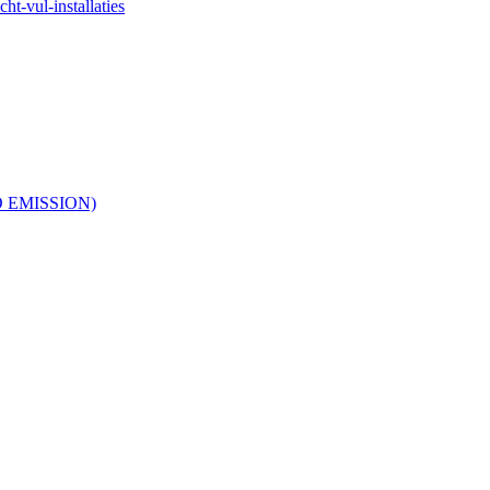
ht-vul-installaties
RO EMISSION)