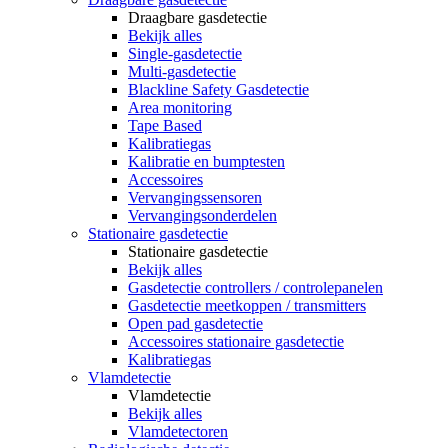
Draagbare gasdetectie
Bekijk alles
Single-gasdetectie
Multi-gasdetectie
Blackline Safety Gasdetectie
Area monitoring
Tape Based
Kalibratiegas
Kalibratie en bumptesten
Accessoires
Vervangingssensoren
Vervangingsonderdelen
Stationaire gasdetectie
Stationaire gasdetectie
Bekijk alles
Gasdetectie controllers / controlepanelen
Gasdetectie meetkoppen / transmitters
Open pad gasdetectie
Accessoires stationaire gasdetectie
Kalibratiegas
Vlamdetectie
Vlamdetectie
Bekijk alles
Vlamdetectoren