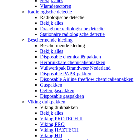
Bekijk alles
Vlamdetectoren
Radiologische detectie
Radiologische detectie
Bekijk alles
Draagbare radiologische detectie
Stationaire radiologische detectie
Beschermende kleding
Beschermende kleding
Bekijk alles
Disposable chemicaliënpakken
Herbruikbare chemicaliënpakken
Vuilwerkpak Brandweer Nederland
Disposable PAPR pakken
Disposable Airline freeflow chemicaliënpakken
Gaspakken
Oefen gaspakken
Disposable gaspakken
Viking duikpakken
Viking duikpakken
Bekijk alles
Viking PROTECH II
Viking PRO
Viking HAZTECH
Viking HD