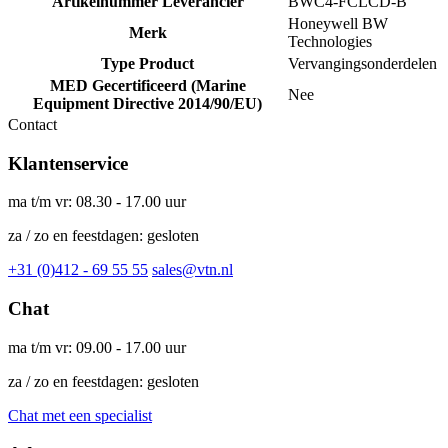
Artikelnummer Leverancier
BWC4-FCLCD-B
Honeywell BW
Merk
Technologies
Type Product
Vervangingsonderdelen
MED Gecertificeerd (Marine
Nee
Equipment Directive 2014/90/EU)
Contact
Klantenservice
ma t/m vr: 08.30 - 17.00 uur
za / zo en feestdagen: gesloten
+31 (0)412 - 69 55 55
sales@vtn.nl
Chat
ma t/m vr: 09.00 - 17.00 uur
za / zo en feestdagen: gesloten
Chat met een specialist