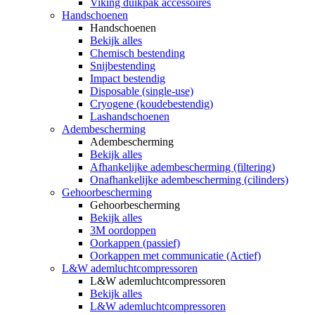
Viking duikpak accessoires
Handschoenen
Handschoenen
Bekijk alles
Chemisch bestending
Snijbestending
Impact bestendig
Disposable (single-use)
Cryogene (koudebestendig)
Lashandschoenen
Adembescherming
Adembescherming
Bekijk alles
Afhankelijke adembescherming (filtering)
Onafhankelijke adembescherming (cilinders)
Gehoorbescherming
Gehoorbescherming
Bekijk alles
3M oordoppen
Oorkappen (passief)
Oorkappen met communicatie (Actief)
L&W ademluchtcompressoren
L&W ademluchtcompressoren
Bekijk alles
L&W ademluchtcompressoren