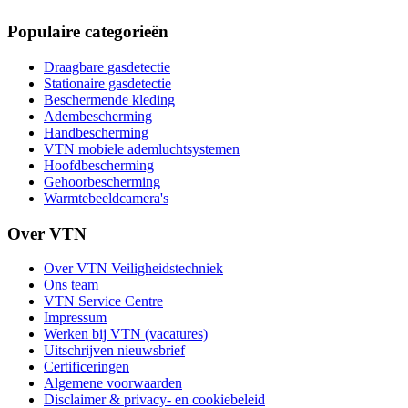
Populaire categorieën
Draagbare gasdetectie
Stationaire gasdetectie
Beschermende kleding
Adembescherming
Handbescherming
VTN mobiele ademluchtsystemen
Hoofdbescherming
Gehoorbescherming
Warmtebeeldcamera's
Over VTN
Over VTN Veiligheidstechniek
Ons team
VTN Service Centre
Impressum
Werken bij VTN (vacatures)
Uitschrijven nieuwsbrief
Certificeringen
Algemene voorwaarden
Disclaimer & privacy- en cookiebeleid