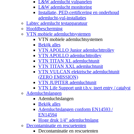
L&W ademlucht vulpanelen
L&W ademlucht monitoring
Installatie, PED-certificering en onderhoud
ademlucht-vul-installaties
Labtec ademlucht testapparatuur
Hoofdbescherming
VTN mobiele ademluchtsystemen
VTN mobiele ademluchtsystemen
Bekijk alles
VTN APOLLO Junior ademluchttrolley
VTN APOLLO ademluchttrolley
VTN TITAN XL ademluchtunit
VTN TITAN XXL ademluchtunit
VTN VULCAN elektrische ademluchtunit
(ZERO EMISSION)
VTN JUPITER ademluchtunit
VTN Life Support unit t.b.v. inert entry / catalyst
Ademluchtslangen
Ademluchtslangen
Bekijk alles
Ademluchtslangen conform EN14593 /
EN14594
Hoge druk 1/4" ademluchtslang
Decontaminatie en rescuetenten
Decontaminatie en rescuetenten