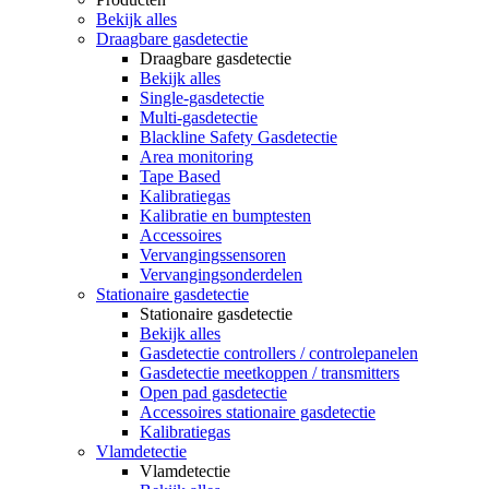
Bekijk alles
Draagbare gasdetectie
Draagbare gasdetectie
Bekijk alles
Single-gasdetectie
Multi-gasdetectie
Blackline Safety Gasdetectie
Area monitoring
Tape Based
Kalibratiegas
Kalibratie en bumptesten
Accessoires
Vervangingssensoren
Vervangingsonderdelen
Stationaire gasdetectie
Stationaire gasdetectie
Bekijk alles
Gasdetectie controllers / controlepanelen
Gasdetectie meetkoppen / transmitters
Open pad gasdetectie
Accessoires stationaire gasdetectie
Kalibratiegas
Vlamdetectie
Vlamdetectie