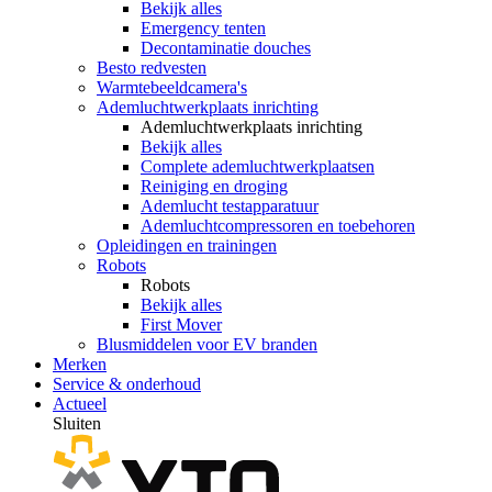
Bekijk alles
Emergency tenten
Decontaminatie douches
Besto redvesten
Warmtebeeldcamera's
Ademluchtwerkplaats inrichting
Ademluchtwerkplaats inrichting
Bekijk alles
Complete ademluchtwerkplaatsen
Reiniging en droging
Ademlucht testapparatuur
Ademluchtcompressoren en toebehoren
Opleidingen en trainingen
Robots
Robots
Bekijk alles
First Mover
Blusmiddelen voor EV branden
Merken
Service & onderhoud
Actueel
Sluiten