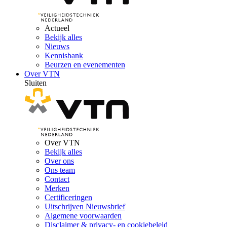
Actueel
Bekijk alles
Nieuws
Kennisbank
Beurzen en evenementen
Over VTN
Sluiten
Over VTN
Bekijk alles
Over ons
Ons team
Contact
Merken
Certificeringen
Uitschrijven Nieuwsbrief
Algemene voorwaarden
Disclaimer & privacy- en cookiebeleid