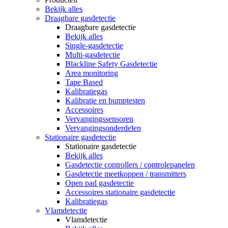
Bekijk alles
Draagbare gasdetectie
Draagbare gasdetectie
Bekijk alles
Single-gasdetectie
Multi-gasdetectie
Blackline Safety Gasdetectie
Area monitoring
Tape Based
Kalibratiegas
Kalibratie en bumptesten
Accessoires
Vervangingssensoren
Vervangingsonderdelen
Stationaire gasdetectie
Stationaire gasdetectie
Bekijk alles
Gasdetectie controllers / controlepanelen
Gasdetectie meetkoppen / transmitters
Open pad gasdetectie
Accessoires stationaire gasdetectie
Kalibratiegas
Vlamdetectie
Vlamdetectie