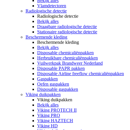
Bekijk alles
Vlamdetectoren
Radiologische detectie
Radiologische detectie
Bekijk alles
Draagbare radiologische detectie
Stationaire radiologische detectie
Beschermende kleding
Beschermende kleding
Bekijk alles
Disposable chemicaliënpakken
Herbruikbare chemicaliënpakken
Vuilwerkpak Brandweer Nederland
Disposable PAPR pakken
Disposable Airline freeflow chemicaliënpakken
Gaspakken
Oefen gaspakken
Disposable gaspakken
Viking duikpakken
Viking duikpakken
Bekijk alles
Viking PROTECH II
Viking PRO
Viking HAZTECH
Viking HD