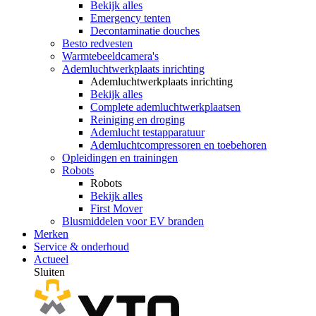
Bekijk alles
Emergency tenten
Decontaminatie douches
Besto redvesten
Warmtebeeldcamera's
Ademluchtwerkplaats inrichting
Ademluchtwerkplaats inrichting
Bekijk alles
Complete ademluchtwerkplaatsen
Reiniging en droging
Ademlucht testapparatuur
Ademluchtcompressoren en toebehoren
Opleidingen en trainingen
Robots
Robots
Bekijk alles
First Mover
Blusmiddelen voor EV branden
Merken
Service & onderhoud
Actueel
Sluiten