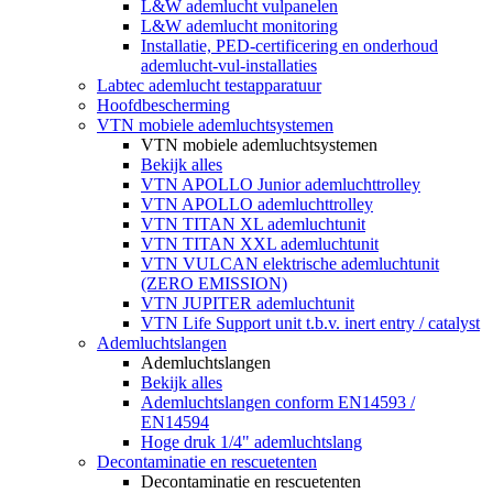
L&W ademlucht vulpanelen
L&W ademlucht monitoring
Installatie, PED-certificering en onderhoud
ademlucht-vul-installaties
Labtec ademlucht testapparatuur
Hoofdbescherming
VTN mobiele ademluchtsystemen
VTN mobiele ademluchtsystemen
Bekijk alles
VTN APOLLO Junior ademluchttrolley
VTN APOLLO ademluchttrolley
VTN TITAN XL ademluchtunit
VTN TITAN XXL ademluchtunit
VTN VULCAN elektrische ademluchtunit
(ZERO EMISSION)
VTN JUPITER ademluchtunit
VTN Life Support unit t.b.v. inert entry / catalyst
Ademluchtslangen
Ademluchtslangen
Bekijk alles
Ademluchtslangen conform EN14593 /
EN14594
Hoge druk 1/4" ademluchtslang
Decontaminatie en rescuetenten
Decontaminatie en rescuetenten