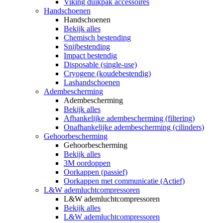
Viking duikpak accessoires
Handschoenen
Handschoenen
Bekijk alles
Chemisch bestending
Snijbestending
Impact bestendig
Disposable (single-use)
Cryogene (koudebestendig)
Lashandschoenen
Adembescherming
Adembescherming
Bekijk alles
Afhankelijke adembescherming (filtering)
Onafhankelijke adembescherming (cilinders)
Gehoorbescherming
Gehoorbescherming
Bekijk alles
3M oordoppen
Oorkappen (passief)
Oorkappen met communicatie (Actief)
L&W ademluchtcompressoren
L&W ademluchtcompressoren
Bekijk alles
L&W ademluchtcompressoren