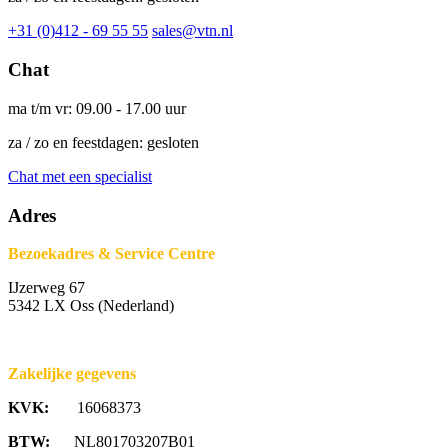
+31 (0)412 - 69 55 55
sales@vtn.nl
Chat
ma t/m vr: 09.00 - 17.00 uur
za / zo en feestdagen: gesloten
Chat met een specialist
Adres
Bezoekadres & Service Centre
IJzerweg 67
5342 LX Oss (Nederland)
Zakelijke gegevens
KVK:
16068373
BTW:
NL801703207B01