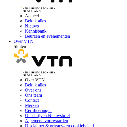
Actueel
Bekijk alles
Nieuws
Kennisbank
Beurzen en evenementen
Over VTN
Sluiten
Over VTN
Bekijk alles
Over ons
Ons team
Contact
Merken
Certificeringen
Uitschrijven Nieuwsbrief
Algemene voorwaarden
Disclaimer & privacy- en cookiebeleid