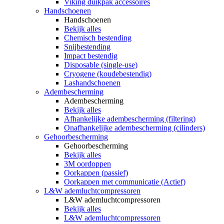
Viking duikpak accessoires
Handschoenen
Handschoenen
Bekijk alles
Chemisch bestending
Snijbestending
Impact bestendig
Disposable (single-use)
Cryogene (koudebestendig)
Lashandschoenen
Adembescherming
Adembescherming
Bekijk alles
Afhankelijke adembescherming (filtering)
Onafhankelijke adembescherming (cilinders)
Gehoorbescherming
Gehoorbescherming
Bekijk alles
3M oordoppen
Oorkappen (passief)
Oorkappen met communicatie (Actief)
L&W ademluchtcompressoren
L&W ademluchtcompressoren
Bekijk alles
L&W ademluchtcompressoren