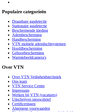
Populaire categorieën
Draagbare gasdetectie
Stationaire gasdetectie
Beschermende kleding
Adembescherming
Handbescherming
VTN mobiele ademluchtsystemen
Hoofdbescherming
Gehoorbescherming
Warmtebeeldcamera's
Over VTN
Over VTN Veiligheidstechniek
Ons team
VTN Service Centre
Impressum
Werken bij VTN (vacatures)
Uitschrijven nieuwsbrief
Certificeringen
Algemene voorwaarden