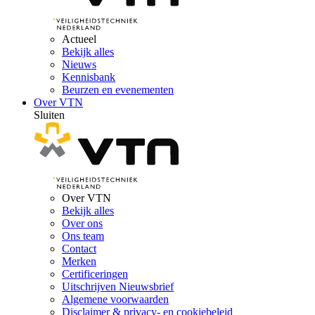
Actueel
Bekijk alles
Nieuws
Kennisbank
Beurzen en evenementen
Over VTN
Sluiten
Over VTN
Bekijk alles
Over ons
Ons team
Contact
Merken
Certificeringen
Uitschrijven Nieuwsbrief
Algemene voorwaarden
Disclaimer & privacy- en cookiebeleid