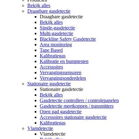
Bekijk alles
Draagbare gasdetectie
Draagbare gasdetectie
Bekijk alles
Single-gasdetectie
Multi-gasdetectie
Blackline Safety Gasdetectie
Area monitoring
Tape Based
Kalibratiegas
Kalibratie en bumptesten
Accessoires
Vervangingssensoren
Vervangingsonderdelen
Stationaire gasdetectie
Stationaire gasdetectie
Bekijk alles
Gasdetectie controllers / controlepanelen
Gasdetectie meetkoppen / transmitters
Open pad gasdetectie
Accessoires stationaire gasdetectie
Kalibratiegas
Vlamdetectie
Vlamdetectie