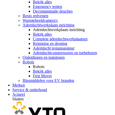
Bekijk alles
Emergency tenten
Decontaminatie douches
Besto redvesten
Warmtebeeldcamera's
Ademluchtwerkplaats inrichting
Ademluchtwerkplaats inrichting
Bekijk alles
Complete ademluchtwerkplaatsen
Reiniging en droging
Ademlucht testapparatuur
Ademluchtcompressoren en toebehoren
Opleidingen en trainingen
Robots
Robots
Bekijk alles
First Mover
Blusmiddelen voor EV branden
Merken
Service & onderhoud
Actueel
Sluiten