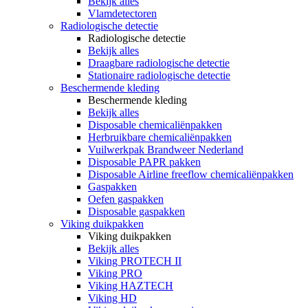
Bekijk alles
Vlamdetectoren
Radiologische detectie
Radiologische detectie
Bekijk alles
Draagbare radiologische detectie
Stationaire radiologische detectie
Beschermende kleding
Beschermende kleding
Bekijk alles
Disposable chemicaliënpakken
Herbruikbare chemicaliënpakken
Vuilwerkpak Brandweer Nederland
Disposable PAPR pakken
Disposable Airline freeflow chemicaliënpakken
Gaspakken
Oefen gaspakken
Disposable gaspakken
Viking duikpakken
Viking duikpakken
Bekijk alles
Viking PROTECH II
Viking PRO
Viking HAZTECH
Viking HD