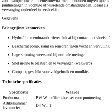
zodat sampleflow en meetbetrouwbaarheid behouden blijven tijdens
puntmetingen in vochtige of wisselende omstandigheden. Ideaal als
vervangingsonderdeel in servicekits.
Gegevens
Belangrijkste kenmerken
Hydrofobe membraanbarrière: sluit af bij contact met vloeistof
Beschermt pomp, slang en sensoren tegen vocht en vervuiling
Lage stromingsweerstand bij normale metingen
Snel in-line te plaatsen en te vervangen (wegwerp)
Compact; geschikt voor veldgebruik en noodkits
Technische specificaties
Specificatie
Waarde
Productnaam
BW Waterfilter t.b.v. set voor puntmeting
Artikelnummer
D4-WT-1
leverancier