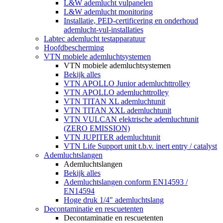
L&W ademlucht vulpanelen
L&W ademlucht monitoring
Installatie, PED-certificering en onderhoud
ademlucht-vul-installaties
Labtec ademlucht testapparatuur
Hoofdbescherming
VTN mobiele ademluchtsystemen
VTN mobiele ademluchtsystemen
Bekijk alles
VTN APOLLO Junior ademluchttrolley
VTN APOLLO ademluchttrolley
VTN TITAN XL ademluchtunit
VTN TITAN XXL ademluchtunit
VTN VULCAN elektrische ademluchtunit
(ZERO EMISSION)
VTN JUPITER ademluchtunit
VTN Life Support unit t.b.v. inert entry / catalyst
Ademluchtslangen
Ademluchtslangen
Bekijk alles
Ademluchtslangen conform EN14593 /
EN14594
Hoge druk 1/4" ademluchtslang
Decontaminatie en rescuetenten
Decontaminatie en rescuetenten