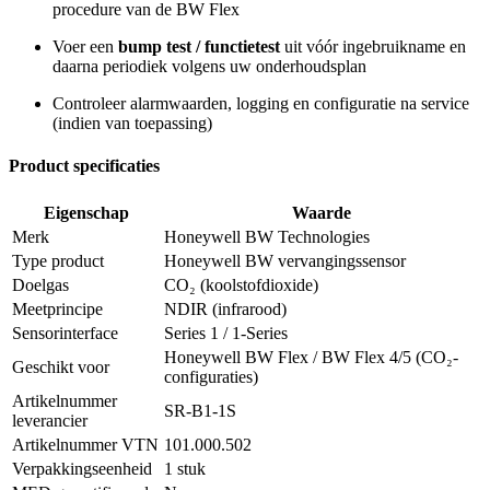
procedure van de BW Flex
Voer een
bump test / functietest
uit vóór ingebruikname en
daarna periodiek volgens uw onderhoudsplan
Controleer alarmwaarden, logging en configuratie na service
(indien van toepassing)
Product specificaties
Eigenschap
Waarde
Merk
Honeywell BW Technologies
Type product
Honeywell BW vervangingssensor
Doelgas
CO₂ (koolstofdioxide)
Meetprincipe
NDIR (infrarood)
Sensorinterface
Series 1 / 1-Series
Honeywell BW Flex / BW Flex 4/5 (CO₂-
Geschikt voor
configuraties)
Artikelnummer
SR-B1-1S
leverancier
Artikelnummer VTN
101.000.502
Verpakkingseenheid
1 stuk