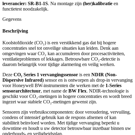
leverancier: SR-B1-1S
. Na montage zijn
(her)kalibratie
en
functietest noodzakelijk.
Gegevens
Beschrijving
Koolstofdioxide (CO₂) is een verstikkend gas dat bij hogere
concentraties snel tot onveilige situaties kan leiden. Denk aan
omgevingen waar CO₂ kan accumuleren door procesactiviteiten,
ventilatieproblemen of lekkages. Betrouwbare CO₂-detectie is
daarom belangrijk voor tijdige alarmering en veilig werken.
Deze
CO₂ Series 1 vervangingssensor
is een
NDIR (Non-
Dispersive Infrared)
sensor en is ontworpen als drop-in vervanging
voor Honeywell BW-instrumenten die werken met de
1-Series
sensorarchitectuur
, met name de
BW Flex
. NDIR-technologie is
geschikt voor CO₂-metingen in hogere concentraties en wordt breed
ingezet waar stabiele CO₂-metingen gewenst zijn.
Sensoren zijn verbruikscomponenten: door veroudering, vervuiling,
condens of intensief gebruik kan de respons afnemen of kan
stabiliteit beïnvloed worden. Met tijdige vervanging beperkt u
downtime en houdt u uw detector betrouwbaar inzetbaar binnen uw
onderhouds- en veiligheidsplan.