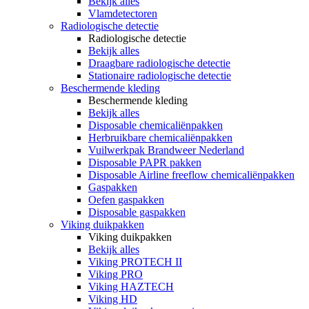
Bekijk alles
Vlamdetectoren
Radiologische detectie
Radiologische detectie
Bekijk alles
Draagbare radiologische detectie
Stationaire radiologische detectie
Beschermende kleding
Beschermende kleding
Bekijk alles
Disposable chemicaliënpakken
Herbruikbare chemicaliënpakken
Vuilwerkpak Brandweer Nederland
Disposable PAPR pakken
Disposable Airline freeflow chemicaliënpakken
Gaspakken
Oefen gaspakken
Disposable gaspakken
Viking duikpakken
Viking duikpakken
Bekijk alles
Viking PROTECH II
Viking PRO
Viking HAZTECH
Viking HD