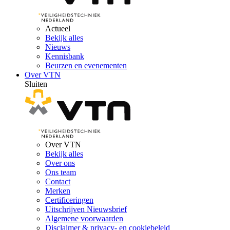
Actueel
Bekijk alles
Nieuws
Kennisbank
Beurzen en evenementen
Over VTN
Sluiten
Over VTN
Bekijk alles
Over ons
Ons team
Contact
Merken
Certificeringen
Uitschrijven Nieuwsbrief
Algemene voorwaarden
Disclaimer & privacy- en cookiebeleid