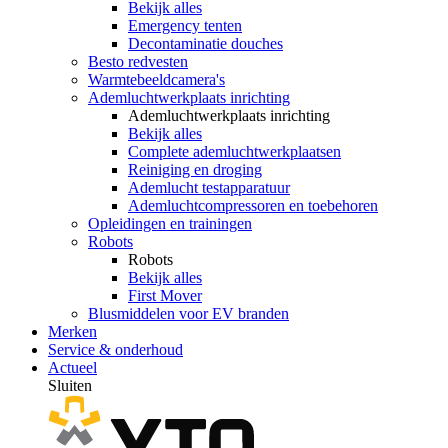
Bekijk alles
Emergency tenten
Decontaminatie douches
Besto redvesten
Warmtebeeldcamera's
Ademluchtwerkplaats inrichting
Ademluchtwerkplaats inrichting
Bekijk alles
Complete ademluchtwerkplaatsen
Reiniging en droging
Ademlucht testapparatuur
Ademluchtcompressoren en toebehoren
Opleidingen en trainingen
Robots
Robots
Bekijk alles
First Mover
Blusmiddelen voor EV branden
Merken
Service & onderhoud
Actueel
Sluiten