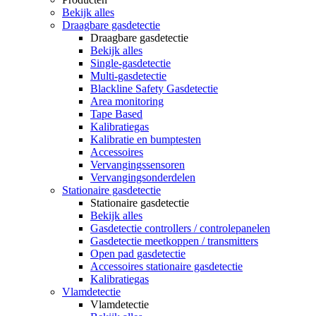
Bekijk alles
Draagbare gasdetectie
Draagbare gasdetectie
Bekijk alles
Single-gasdetectie
Multi-gasdetectie
Blackline Safety Gasdetectie
Area monitoring
Tape Based
Kalibratiegas
Kalibratie en bumptesten
Accessoires
Vervangingssensoren
Vervangingsonderdelen
Stationaire gasdetectie
Stationaire gasdetectie
Bekijk alles
Gasdetectie controllers / controlepanelen
Gasdetectie meetkoppen / transmitters
Open pad gasdetectie
Accessoires stationaire gasdetectie
Kalibratiegas
Vlamdetectie
Vlamdetectie