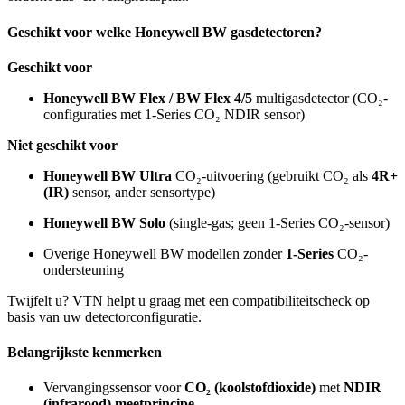
Geschikt voor welke Honeywell BW gasdetectoren?
Geschikt voor
Honeywell BW Flex / BW Flex 4/5
multigasdetector (CO₂-
configuraties met 1-Series CO₂ NDIR sensor)
Niet geschikt voor
Honeywell BW Ultra
CO₂-uitvoering (gebruikt CO₂ als
4R+
(IR)
sensor, ander sensortype)
Honeywell BW Solo
(single-gas; geen 1-Series CO₂-sensor)
Overige Honeywell BW modellen zonder
1-Series
CO₂-
ondersteuning
Twijfelt u? VTN helpt u graag met een compatibiliteitscheck op
basis van uw detectorconfiguratie.
Belangrijkste kenmerken
Vervangingssensor voor
CO₂ (koolstofdioxide)
met
NDIR
(infrarood) meetprincipe