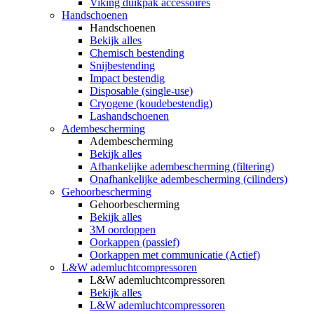
Viking duikpak accessoires
Handschoenen
Handschoenen
Bekijk alles
Chemisch bestending
Snijbestending
Impact bestendig
Disposable (single-use)
Cryogene (koudebestendig)
Lashandschoenen
Adembescherming
Adembescherming
Bekijk alles
Afhankelijke adembescherming (filtering)
Onafhankelijke adembescherming (cilinders)
Gehoorbescherming
Gehoorbescherming
Bekijk alles
3M oordoppen
Oorkappen (passief)
Oorkappen met communicatie (Actief)
L&W ademluchtcompressoren
L&W ademluchtcompressoren
Bekijk alles
L&W ademluchtcompressoren