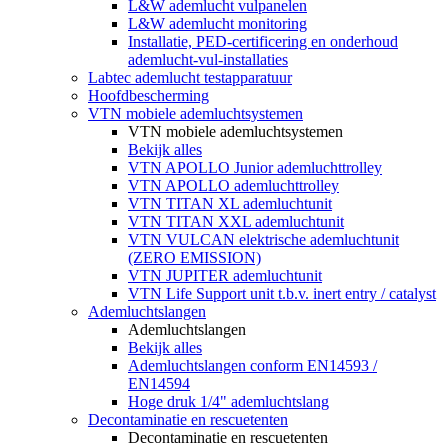
L&W ademlucht vulpanelen
L&W ademlucht monitoring
Installatie, PED-certificering en onderhoud
ademlucht-vul-installaties
Labtec ademlucht testapparatuur
Hoofdbescherming
VTN mobiele ademluchtsystemen
VTN mobiele ademluchtsystemen
Bekijk alles
VTN APOLLO Junior ademluchttrolley
VTN APOLLO ademluchttrolley
VTN TITAN XL ademluchtunit
VTN TITAN XXL ademluchtunit
VTN VULCAN elektrische ademluchtunit
(ZERO EMISSION)
VTN JUPITER ademluchtunit
VTN Life Support unit t.b.v. inert entry / catalyst
Ademluchtslangen
Ademluchtslangen
Bekijk alles
Ademluchtslangen conform EN14593 /
EN14594
Hoge druk 1/4" ademluchtslang
Decontaminatie en rescuetenten
Decontaminatie en rescuetenten