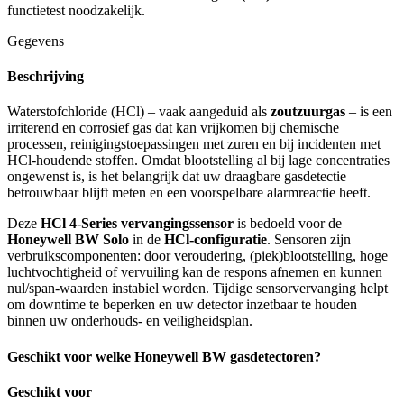
functietest noodzakelijk.
Gegevens
Beschrijving
Waterstofchloride (HCl) – vaak aangeduid als
zoutzuurgas
– is een
irriterend en corrosief gas dat kan vrijkomen bij chemische
processen, reinigingstoepassingen met zuren en bij incidenten met
HCl-houdende stoffen. Omdat blootstelling al bij lage concentraties
ongewenst is, is het belangrijk dat uw draagbare gasdetectie
betrouwbaar blijft meten en een voorspelbare alarmreactie heeft.
Deze
HCl 4-Series vervangingssensor
is bedoeld voor de
Honeywell BW Solo
in de
HCl-configuratie
. Sensoren zijn
verbruikscomponenten: door veroudering, (piek)blootstelling, hoge
luchtvochtigheid of vervuiling kan de respons afnemen en kunnen
nul/span-waarden instabiel worden. Tijdige sensorvervanging helpt
om downtime te beperken en uw detector inzetbaar te houden
binnen uw onderhouds- en veiligheidsplan.
Geschikt voor welke Honeywell BW gasdetectoren?
Geschikt voor