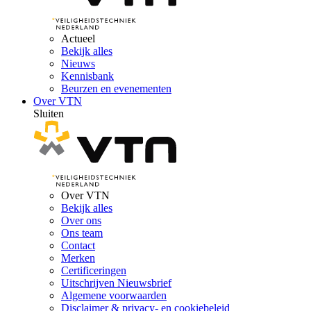
Actueel
Bekijk alles
Nieuws
Kennisbank
Beurzen en evenementen
Over VTN
Sluiten
Over VTN
Bekijk alles
Over ons
Ons team
Contact
Merken
Certificeringen
Uitschrijven Nieuwsbrief
Algemene voorwaarden
Disclaimer & privacy- en cookiebeleid