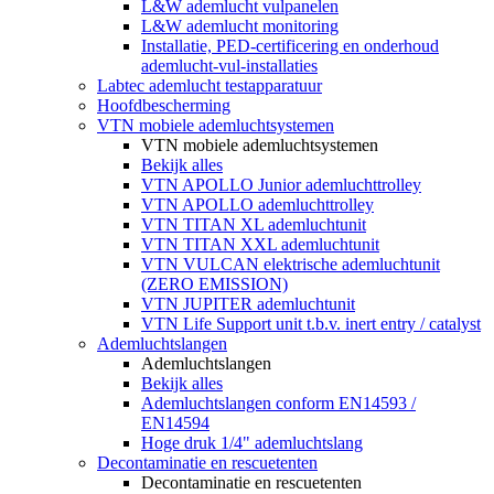
L&W ademlucht vulpanelen
L&W ademlucht monitoring
Installatie, PED-certificering en onderhoud
ademlucht-vul-installaties
Labtec ademlucht testapparatuur
Hoofdbescherming
VTN mobiele ademluchtsystemen
VTN mobiele ademluchtsystemen
Bekijk alles
VTN APOLLO Junior ademluchttrolley
VTN APOLLO ademluchttrolley
VTN TITAN XL ademluchtunit
VTN TITAN XXL ademluchtunit
VTN VULCAN elektrische ademluchtunit
(ZERO EMISSION)
VTN JUPITER ademluchtunit
VTN Life Support unit t.b.v. inert entry / catalyst
Ademluchtslangen
Ademluchtslangen
Bekijk alles
Ademluchtslangen conform EN14593 /
EN14594
Hoge druk 1/4" ademluchtslang
Decontaminatie en rescuetenten
Decontaminatie en rescuetenten