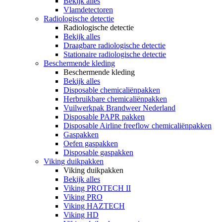
Bekijk alles
Vlamdetectoren
Radiologische detectie
Radiologische detectie
Bekijk alles
Draagbare radiologische detectie
Stationaire radiologische detectie
Beschermende kleding
Beschermende kleding
Bekijk alles
Disposable chemicaliënpakken
Herbruikbare chemicaliënpakken
Vuilwerkpak Brandweer Nederland
Disposable PAPR pakken
Disposable Airline freeflow chemicaliënpakken
Gaspakken
Oefen gaspakken
Disposable gaspakken
Viking duikpakken
Viking duikpakken
Bekijk alles
Viking PROTECH II
Viking PRO
Viking HAZTECH
Viking HD