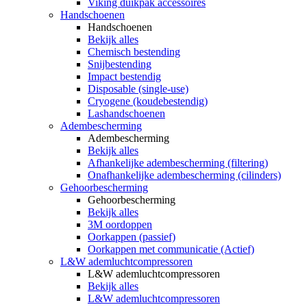
Viking duikpak accessoires
Handschoenen
Handschoenen
Bekijk alles
Chemisch bestending
Snijbestending
Impact bestendig
Disposable (single-use)
Cryogene (koudebestendig)
Lashandschoenen
Adembescherming
Adembescherming
Bekijk alles
Afhankelijke adembescherming (filtering)
Onafhankelijke adembescherming (cilinders)
Gehoorbescherming
Gehoorbescherming
Bekijk alles
3M oordoppen
Oorkappen (passief)
Oorkappen met communicatie (Actief)
L&W ademluchtcompressoren
L&W ademluchtcompressoren
Bekijk alles
L&W ademluchtcompressoren