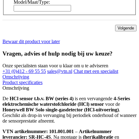
Model/Maat/Type:
Volgende
Bewaar dit product voor later
Vragen, advies of hulp nodig bij uw keuze?
Onze specialisten staan voor u klaar om u te adviseren
+31 (0)412 - 69 55 55
sales@vtn.nl
Chat met een specialist
Omschrijving
Product specificaties
Omschrijving
De
HCl sensor t.b.v. BW (series 4)
is een vervangende
4-Series
elektrochemische waterstofchloride (HCl) sensor
voor de
Honeywell BW Solo single-gasdetector (HCl-uitvoering)
.
Geschikt als drop-in vervanging bij periodiek onderhoud of wanneer
de sensorprestatie afneemt.
VTN artikelnummer: 101.001.001
–
Artikelnummer
leverancier: SR-HC-4S
. Na montage is
(her)kalibratie
en