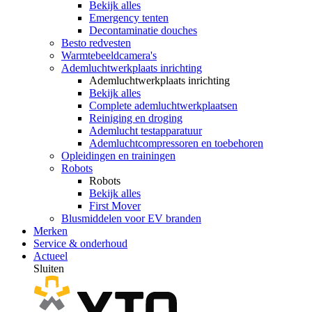
Bekijk alles
Emergency tenten
Decontaminatie douches
Besto redvesten
Warmtebeeldcamera's
Ademluchtwerkplaats inrichting
Ademluchtwerkplaats inrichting
Bekijk alles
Complete ademluchtwerkplaatsen
Reiniging en droging
Ademlucht testapparatuur
Ademluchtcompressoren en toebehoren
Opleidingen en trainingen
Robots
Robots
Bekijk alles
First Mover
Blusmiddelen voor EV branden
Merken
Service & onderhoud
Actueel
Sluiten