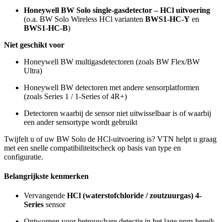
Honeywell BW Solo single-gasdetector – HCl uitvoering
(o.a. BW Solo Wireless HCl varianten
BWS1-HC-Y
en
BWS1-HC-B
)
Niet geschikt voor
Honeywell BW multigasdetectoren (zoals BW Flex/BW
Ultra)
Honeywell BW detectoren met andere sensorplatformen
(zoals Series 1 / 1-Series of 4R+)
Detectoren waarbij de sensor niet uitwisselbaar is of waarbij
een ander sensortype wordt gebruikt
Twijfelt u of uw BW Solo de HCl-uitvoering is? VTN helpt u graag
met een snelle compatibiliteitscheck op basis van type en
configuratie.
Belangrijkste kenmerken
Vervangende
HCl (waterstofchloride / zoutzuurgas) 4-
Series
sensor
Ontworpen voor betrouwbare detectie in het lage ppm-bereik