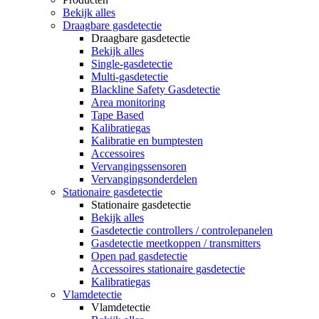
Bekijk alles
Draagbare gasdetectie
Draagbare gasdetectie
Bekijk alles
Single-gasdetectie
Multi-gasdetectie
Blackline Safety Gasdetectie
Area monitoring
Tape Based
Kalibratiegas
Kalibratie en bumptesten
Accessoires
Vervangingssensoren
Vervangingsonderdelen
Stationaire gasdetectie
Stationaire gasdetectie
Bekijk alles
Gasdetectie controllers / controlepanelen
Gasdetectie meetkoppen / transmitters
Open pad gasdetectie
Accessoires stationaire gasdetectie
Kalibratiegas
Vlamdetectie
Vlamdetectie