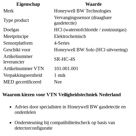
Eigenschap
Waarde
Merk
Honeywell BW Technologies
Vervangingssensor (draagbare
Type product
gasdetectie)
Doelgas
HCl (waterstofchloride / zoutzuurgas)
Meetprincipe
Elektrochemisch
Sensorplatform
4-Series
Geschikt voor
Honeywell BW Solo (HCl uitvoering)
Artikelnummer
SR-HC-4S
leverancier
Artikelnummer VTN
101.001.001
Verpakkingseenheid
1 stuk
MED gecertificeerd
Nee
Waarom kiezen voor VTN Veiligheidstechniek Nederland
Advies door specialisten in Honeywell BW gasdetectie en
onderdelen
Ondersteuning bij compatibiliteitscheck op basis van
detectorconfiguratie