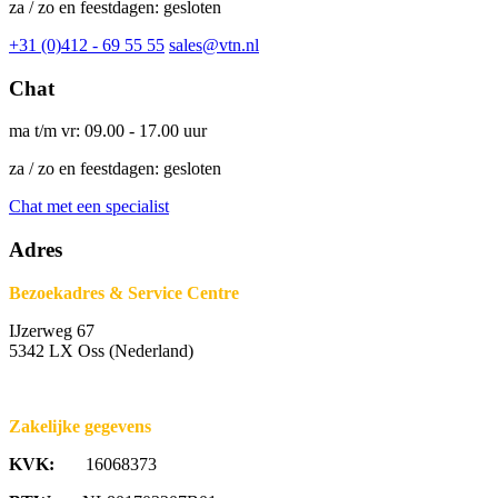
za / zo en feestdagen: gesloten
+31 (0)412 - 69 55 55
sales@vtn.nl
Chat
ma t/m vr: 09.00 - 17.00 uur
za / zo en feestdagen: gesloten
Chat met een specialist
Adres
Bezoekadres & Service Centre
IJzerweg 67
5342 LX Oss (Nederland)
Zakelijke gegevens
KVK:
16068373