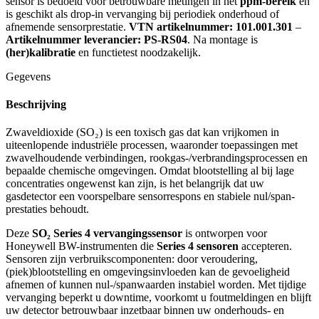
sensor is bedoeld voor betrouwbare metingen in het
ppm-bereik
en
is geschikt als drop-in vervanging bij periodiek onderhoud of
afnemende sensorprestatie.
VTN artikelnummer: 101.001.301
–
Artikelnummer leverancier: PS-RS04
. Na montage is
(her)kalibratie
en functietest noodzakelijk.
Gegevens
Beschrijving
Zwaveldioxide (SO₂) is een toxisch gas dat kan vrijkomen in
uiteenlopende industriële processen, waaronder toepassingen met
zwavelhoudende verbindingen, rookgas-/verbrandingsprocessen en
bepaalde chemische omgevingen. Omdat blootstelling al bij lage
concentraties ongewenst kan zijn, is het belangrijk dat uw
gasdetector een voorspelbare sensorrespons en stabiele nul/span-
prestaties behoudt.
Deze
SO₂ Series 4 vervangingssensor
is ontworpen voor
Honeywell BW-instrumenten die
Series 4 sensoren
accepteren.
Sensoren zijn verbruikscomponenten: door veroudering,
(piek)blootstelling en omgevingsinvloeden kan de gevoeligheid
afnemen of kunnen nul-/spanwaarden instabiel worden. Met tijdige
vervanging beperkt u downtime, voorkomt u foutmeldingen en blijft
uw detector betrouwbaar inzetbaar binnen uw onderhouds- en