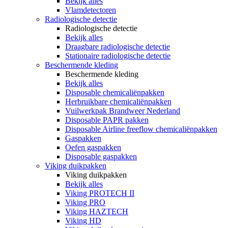
Bekijk alles
Vlamdetectoren
Radiologische detectie
Radiologische detectie
Bekijk alles
Draagbare radiologische detectie
Stationaire radiologische detectie
Beschermende kleding
Beschermende kleding
Bekijk alles
Disposable chemicaliënpakken
Herbruikbare chemicaliënpakken
Vuilwerkpak Brandweer Nederland
Disposable PAPR pakken
Disposable Airline freeflow chemicaliënpakken
Gaspakken
Oefen gaspakken
Disposable gaspakken
Viking duikpakken
Viking duikpakken
Bekijk alles
Viking PROTECH II
Viking PRO
Viking HAZTECH
Viking HD