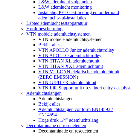
L&W ademlucht vulpanelen
L&W ademlucht monitoring
Installatie, PED-certificering en onderhoud
ademlucht-vul-installaties
Labtec ademlucht testapparatuur
Hoofdbescherming
VTN mobiele ademluchtsystemen
VTN mobiele ademluchtsystemen
Bekijk alles
VTN APOLLO Junior ademluchttrolley
VTN APOLLO ademluchttrolley
VTN TITAN XL ademluchtunit
VTN TITAN XXL ademluchtunit
VTN VULCAN elektrische ademluchtunit
(ZERO EMISSION)
VTN JUPITER ademluchtunit
VTN Life Support unit t.b.v. inert entry / catalyst
Ademluchtslangen
Ademluchtslangen
Bekijk alles
Ademluchtslangen conform EN14593 /
EN14594
Hoge druk 1/4" ademluchtslang
Decontaminatie en rescuetenten
Decontaminatie en rescuetenten