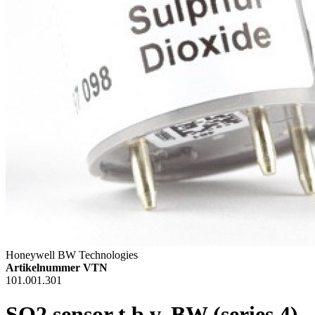
Honeywell BW Technologies
Artikelnummer VTN
101.001.301
SO2 sensor t.b.v. BW (series 4)