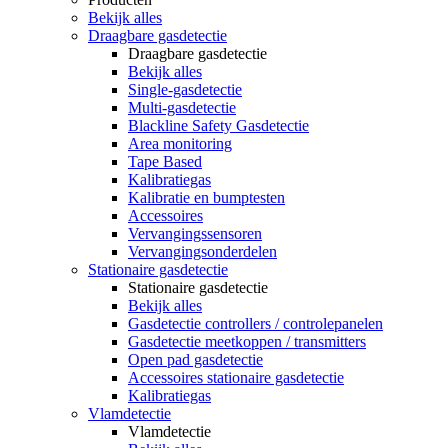
Bekijk alles
Draagbare gasdetectie
Draagbare gasdetectie
Bekijk alles
Single-gasdetectie
Multi-gasdetectie
Blackline Safety Gasdetectie
Area monitoring
Tape Based
Kalibratiegas
Kalibratie en bumptesten
Accessoires
Vervangingssensoren
Vervangingsonderdelen
Stationaire gasdetectie
Stationaire gasdetectie
Bekijk alles
Gasdetectie controllers / controlepanelen
Gasdetectie meetkoppen / transmitters
Open pad gasdetectie
Accessoires stationaire gasdetectie
Kalibratiegas
Vlamdetectie
Vlamdetectie