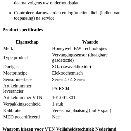
daarna volgens uw onderhoudsplan
Controleer alarmwaarden en logfunctionaliteit (indien van
toepassing) na service
Product specificaties
Eigenschap
Waarde
Merk
Honeywell BW Technologies
Vervangingssensor (draagbare
Type product
gasdetectie)
Doelgas
SO₂ (zwaveldioxide)
Meetprincipe
Elektrochemisch
Sensorinterface
Series 4 / 4-Series
Artikelnummer
PS-RS04
leverancier
Artikelnummer VTN
101.001.301
Verpakkingseenheid
1 stuk
Kalibratie
Vereist na plaatsing (nul + span)
MED gecertificeerd
Nee
Waarom kiezen voor VTN Veiligheidstechniek Nederland