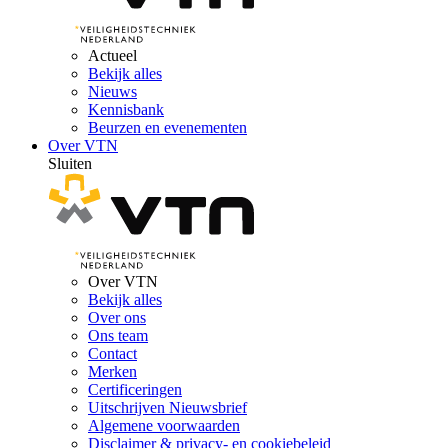
Actueel
Bekijk alles
Nieuws
Kennisbank
Beurzen en evenementen
Over VTN
Sluiten
Over VTN
Bekijk alles
Over ons
Ons team
Contact
Merken
Certificeringen
Uitschrijven Nieuwsbrief
Algemene voorwaarden
Disclaimer & privacy- en cookiebeleid