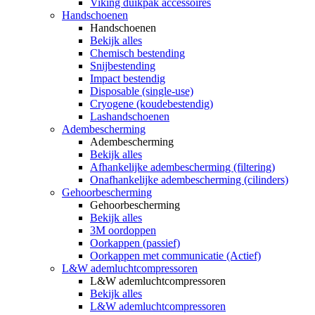
Viking duikpak accessoires
Handschoenen
Handschoenen
Bekijk alles
Chemisch bestending
Snijbestending
Impact bestendig
Disposable (single-use)
Cryogene (koudebestendig)
Lashandschoenen
Adembescherming
Adembescherming
Bekijk alles
Afhankelijke adembescherming (filtering)
Onafhankelijke adembescherming (cilinders)
Gehoorbescherming
Gehoorbescherming
Bekijk alles
3M oordoppen
Oorkappen (passief)
Oorkappen met communicatie (Actief)
L&W ademluchtcompressoren
L&W ademluchtcompressoren
Bekijk alles
L&W ademluchtcompressoren