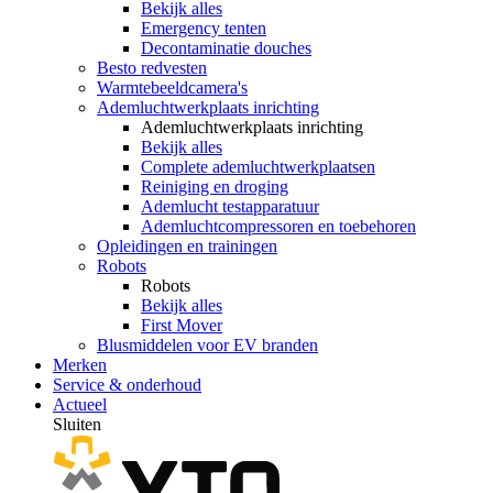
Bekijk alles
Emergency tenten
Decontaminatie douches
Besto redvesten
Warmtebeeldcamera's
Ademluchtwerkplaats inrichting
Ademluchtwerkplaats inrichting
Bekijk alles
Complete ademluchtwerkplaatsen
Reiniging en droging
Ademlucht testapparatuur
Ademluchtcompressoren en toebehoren
Opleidingen en trainingen
Robots
Robots
Bekijk alles
First Mover
Blusmiddelen voor EV branden
Merken
Service & onderhoud
Actueel
Sluiten