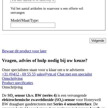
Vul het aantal artikelen in waarvoor u een offerte wil
ontvangen
Model/Maat/Type:
Volgende
Bewaar dit product voor later
Vragen, advies of hulp nodig bij uw keuze?
Onze specialisten staan voor u klaar om u te adviseren
+31 (0)412 - 69 55 55
sales@vtn.nl
Chat met een specialist
Omschrijving
Product specificaties
Omschrijving
De
SO₂ sensor t.b.v. BW (series 4)
is een vervangende
elektrochemische zwaveldioxide (SO₂)-sensor
voor Honeywell
BW draagbare gasdetectoren met
Series 4 sensorinterface
. De