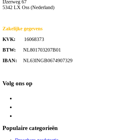
IJzerweg 67
5342 LX Oss (Nederland)
Zakelijke gegevens
KVK:
16068373
BTW:
NL801703207B01
IBAN:
NL63INGB0674907329
Volg ons op
Populaire categorieën