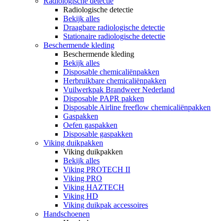
Radiologische detectie
Radiologische detectie
Bekijk alles
Draagbare radiologische detectie
Stationaire radiologische detectie
Beschermende kleding
Beschermende kleding
Bekijk alles
Disposable chemicaliënpakken
Herbruikbare chemicaliënpakken
Vuilwerkpak Brandweer Nederland
Disposable PAPR pakken
Disposable Airline freeflow chemicaliënpakken
Gaspakken
Oefen gaspakken
Disposable gaspakken
Viking duikpakken
Viking duikpakken
Bekijk alles
Viking PROTECH II
Viking PRO
Viking HAZTECH
Viking HD
Viking duikpak accessoires
Handschoenen