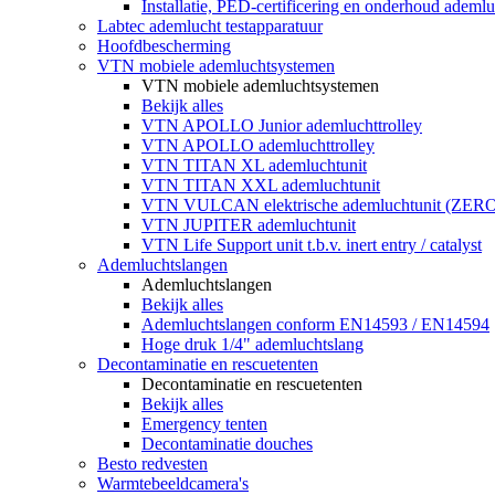
Installatie, PED-certificering en onderhoud ademluc
Labtec ademlucht testapparatuur
Hoofdbescherming
VTN mobiele ademluchtsystemen
VTN mobiele ademluchtsystemen
Bekijk alles
VTN APOLLO Junior ademluchttrolley
VTN APOLLO ademluchttrolley
VTN TITAN XL ademluchtunit
VTN TITAN XXL ademluchtunit
VTN VULCAN elektrische ademluchtunit (ZE
VTN JUPITER ademluchtunit
VTN Life Support unit t.b.v. inert entry / catalyst
Ademluchtslangen
Ademluchtslangen
Bekijk alles
Ademluchtslangen conform EN14593 / EN14594
Hoge druk 1/4" ademluchtslang
Decontaminatie en rescuetenten
Decontaminatie en rescuetenten
Bekijk alles
Emergency tenten
Decontaminatie douches
Besto redvesten
Warmtebeeldcamera's