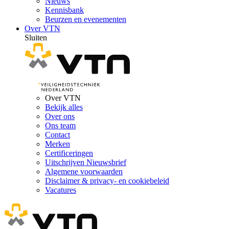
Nieuws
Kennisbank
Beurzen en evenementen
Over VTN
Sluiten
Over VTN
Bekijk alles
Over ons
Ons team
Contact
Merken
Certificeringen
Uitschrijven Nieuwsbrief
Algemene voorwaarden
Disclaimer & privacy- en cookiebeleid
Vacatures