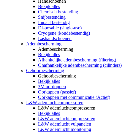
Handschoenen
Bekijk alles
Chemisch bestending
Snijbestending
Impact bestendig
Disposable (single-use)
Cryogene (koudebestendig)
Lashandschoenen
Adembescherming
Adembescherming
Bekijk alles
Afhankelijke adembescherming (filtering)
Onafhankelijke adembescherming (cilinders)
Gehoorbescherming
Gehoorbescherming
Bekijk alles
3M oordoppen
Oorkappen (passief)
Oorkappen met communicatie (Actief)
L&W ademluchtcompressoren
L&W ademluchtcompressoren
Bekijk alles
L&W ademluchtcompressoren
L&W ademlucht vulpanelen
L&W ademlucht monitoring