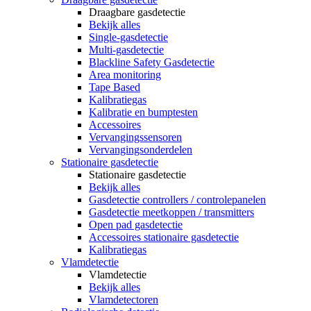
Draagbare gasdetectie
Bekijk alles
Single-gasdetectie
Multi-gasdetectie
Blackline Safety Gasdetectie
Area monitoring
Tape Based
Kalibratiegas
Kalibratie en bumptesten
Accessoires
Vervangingssensoren
Vervangingsonderdelen
Stationaire gasdetectie
Stationaire gasdetectie
Bekijk alles
Gasdetectie controllers / controlepanelen
Gasdetectie meetkoppen / transmitters
Open pad gasdetectie
Accessoires stationaire gasdetectie
Kalibratiegas
Vlamdetectie
Vlamdetectie
Bekijk alles
Vlamdetectoren