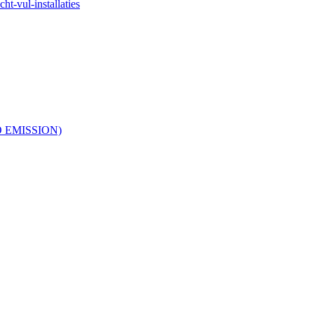
ht-vul-installaties
RO EMISSION)