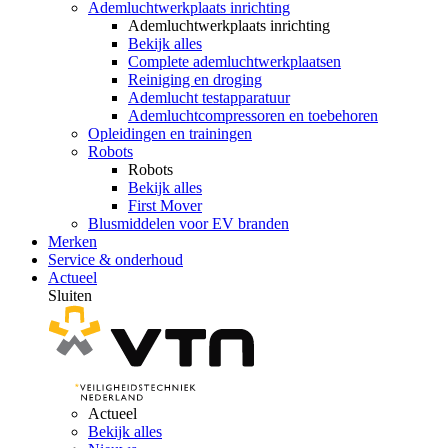
Ademluchtwerkplaats inrichting
Ademluchtwerkplaats inrichting
Bekijk alles
Complete ademluchtwerkplaatsen
Reiniging en droging
Ademlucht testapparatuur
Ademluchtcompressoren en toebehoren
Opleidingen en trainingen
Robots
Robots
Bekijk alles
First Mover
Blusmiddelen voor EV branden
Merken
Service & onderhoud
Actueel
Sluiten
Actueel
Bekijk alles