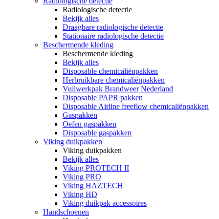
Radiologische detectie
Radiologische detectie
Bekijk alles
Draagbare radiologische detectie
Stationaire radiologische detectie
Beschermende kleding
Beschermende kleding
Bekijk alles
Disposable chemicaliënpakken
Herbruikbare chemicaliënpakken
Vuilwerkpak Brandweer Nederland
Disposable PAPR pakken
Disposable Airline freeflow chemicaliënpakken
Gaspakken
Oefen gaspakken
Disposable gaspakken
Viking duikpakken
Viking duikpakken
Bekijk alles
Viking PROTECH II
Viking PRO
Viking HAZTECH
Viking HD
Viking duikpak accessoires
Handschoenen