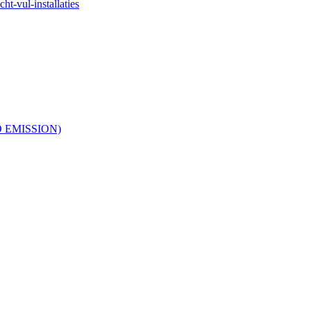
ht-vul-installaties
RO EMISSION)