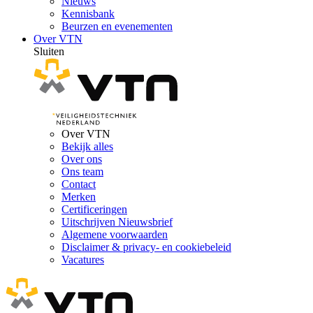
Nieuws
Kennisbank
Beurzen en evenementen
Over VTN
Sluiten
Over VTN
Bekijk alles
Over ons
Ons team
Contact
Merken
Certificeringen
Uitschrijven Nieuwsbrief
Algemene voorwaarden
Disclaimer & privacy- en cookiebeleid
Vacatures