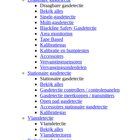
Draagbare gasdetectie
Bekijk alles
Single-gasdetectie
Multi-gasdetectie
Blackline Safety Gasdetectie
Area monitoring
Tape Based
Kalibratiegas
Kalibratie en bumptesten
Accessoires
Vervangingssensoren
Vervangingsonderdelen
Stationaire gasdetectie
Stationaire gasdetectie
Bekijk alles
Gasdetectie controllers / controlepanelen
Gasdetectie meetkoppen / transmitters
Open pad gasdetectie
Accessoires stationaire gasdetectie
Kalibratiegas
Vlamdetectie
Vlamdetectie
Bekijk alles
Vlamdetectoren