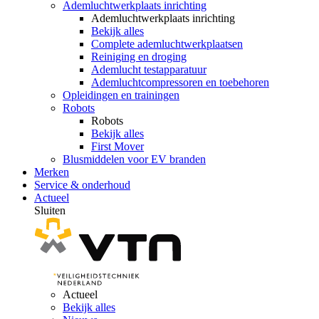
Ademluchtwerkplaats inrichting
Ademluchtwerkplaats inrichting
Bekijk alles
Complete ademluchtwerkplaatsen
Reiniging en droging
Ademlucht testapparatuur
Ademluchtcompressoren en toebehoren
Opleidingen en trainingen
Robots
Robots
Bekijk alles
First Mover
Blusmiddelen voor EV branden
Merken
Service & onderhoud
Actueel
Sluiten
Actueel
Bekijk alles