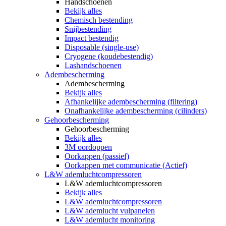
Handschoenen
Bekijk alles
Chemisch bestending
Snijbestending
Impact bestendig
Disposable (single-use)
Cryogene (koudebestendig)
Lashandschoenen
Adembescherming
Adembescherming
Bekijk alles
Afhankelijke adembescherming (filtering)
Onafhankelijke adembescherming (cilinders)
Gehoorbescherming
Gehoorbescherming
Bekijk alles
3M oordoppen
Oorkappen (passief)
Oorkappen met communicatie (Actief)
L&W ademluchtcompressoren
L&W ademluchtcompressoren
Bekijk alles
L&W ademluchtcompressoren
L&W ademlucht vulpanelen
L&W ademlucht monitoring