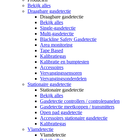
Bekijk alles
Draagbare gasdetectie
Draagbare gasdetectie
Bekijk alles
Single-gasdetectie
Multi-gasdetectie
Blackline Safety Gasdetectie
Area monitoring
Tape Based
Kalibratiegas
Kalibratie en bumptesten
Accessoires
Vervangingssensoren
Vervangingsonderdelen
Stationaire gasdetectie
Stationaire gasdetectie
Bekijk alles
Gasdetectie controllers / controlepanelen
Gasdetectie meetkoppen / transmitters
Open pad gasdetectie
Accessoires stationaire gasdetectie
Kalibratiegas
Vlamdetectie
Vlamdetectie