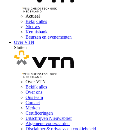
Actueel
Bekijk alles
Nieuws
Kennisbank
Beurzen en evenementen
Over VTN
Sluiten
Over VTN
Bekijk alles
Over ons
Ons team
Contact
Merken
Certificeringen
Uitschrijven Nieuwsbrief
Algemene voorwaarden
Disclaimer & privacy- en cookiebeleid