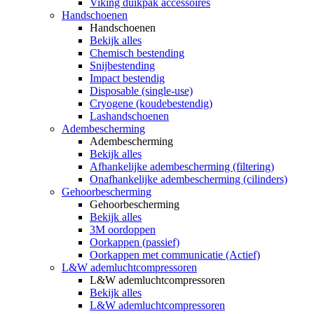
Viking duikpak accessoires
Handschoenen
Handschoenen
Bekijk alles
Chemisch bestending
Snijbestending
Impact bestendig
Disposable (single-use)
Cryogene (koudebestendig)
Lashandschoenen
Adembescherming
Adembescherming
Bekijk alles
Afhankelijke adembescherming (filtering)
Onafhankelijke adembescherming (cilinders)
Gehoorbescherming
Gehoorbescherming
Bekijk alles
3M oordoppen
Oorkappen (passief)
Oorkappen met communicatie (Actief)
L&W ademluchtcompressoren
L&W ademluchtcompressoren
Bekijk alles
L&W ademluchtcompressoren