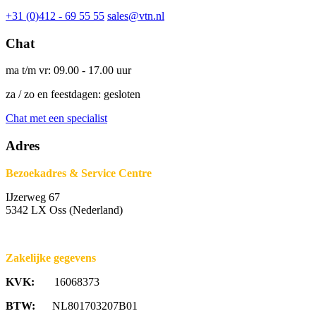
+31 (0)412 - 69 55 55
sales@vtn.nl
Chat
ma t/m vr: 09.00 - 17.00 uur
za / zo en feestdagen: gesloten
Chat met een specialist
Adres
Bezoekadres & Service Centre
IJzerweg 67
5342 LX Oss (Nederland)
Zakelijke gegevens
KVK:
16068373
BTW:
NL801703207B01