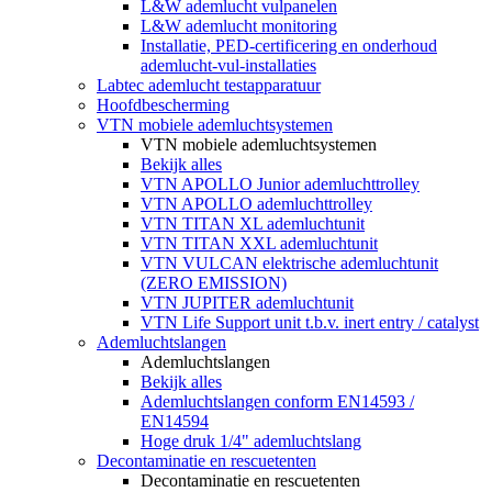
L&W ademlucht vulpanelen
L&W ademlucht monitoring
Installatie, PED-certificering en onderhoud
ademlucht-vul-installaties
Labtec ademlucht testapparatuur
Hoofdbescherming
VTN mobiele ademluchtsystemen
VTN mobiele ademluchtsystemen
Bekijk alles
VTN APOLLO Junior ademluchttrolley
VTN APOLLO ademluchttrolley
VTN TITAN XL ademluchtunit
VTN TITAN XXL ademluchtunit
VTN VULCAN elektrische ademluchtunit
(ZERO EMISSION)
VTN JUPITER ademluchtunit
VTN Life Support unit t.b.v. inert entry / catalyst
Ademluchtslangen
Ademluchtslangen
Bekijk alles
Ademluchtslangen conform EN14593 /
EN14594
Hoge druk 1/4" ademluchtslang
Decontaminatie en rescuetenten
Decontaminatie en rescuetenten