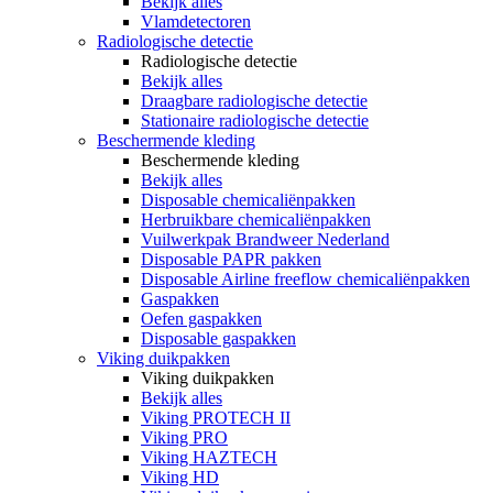
Bekijk alles
Vlamdetectoren
Radiologische detectie
Radiologische detectie
Bekijk alles
Draagbare radiologische detectie
Stationaire radiologische detectie
Beschermende kleding
Beschermende kleding
Bekijk alles
Disposable chemicaliënpakken
Herbruikbare chemicaliënpakken
Vuilwerkpak Brandweer Nederland
Disposable PAPR pakken
Disposable Airline freeflow chemicaliënpakken
Gaspakken
Oefen gaspakken
Disposable gaspakken
Viking duikpakken
Viking duikpakken
Bekijk alles
Viking PROTECH II
Viking PRO
Viking HAZTECH
Viking HD