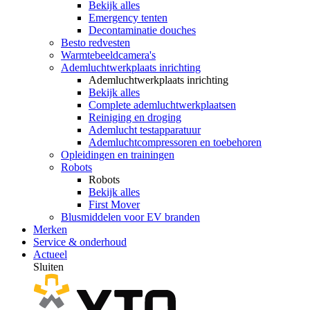
Bekijk alles
Emergency tenten
Decontaminatie douches
Besto redvesten
Warmtebeeldcamera's
Ademluchtwerkplaats inrichting
Ademluchtwerkplaats inrichting
Bekijk alles
Complete ademluchtwerkplaatsen
Reiniging en droging
Ademlucht testapparatuur
Ademluchtcompressoren en toebehoren
Opleidingen en trainingen
Robots
Robots
Bekijk alles
First Mover
Blusmiddelen voor EV branden
Merken
Service & onderhoud
Actueel
Sluiten