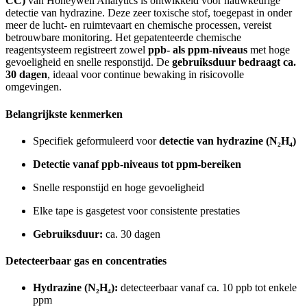
CC)
van Honeywell Analytics is ontwikkeld voor nauwkeurige
detectie van hydrazine. Deze zeer toxische stof, toegepast in onder
meer de lucht- en ruimtevaart en chemische processen, vereist
betrouwbare monitoring. Het gepatenteerde chemische
reagentsysteem registreert zowel
ppb- als ppm-niveaus
met hoge
gevoeligheid en snelle responstijd. De
gebruiksduur bedraagt ca.
30 dagen
, ideaal voor continue bewaking in risicovolle
omgevingen.
Belangrijkste kenmerken
Specifiek geformuleerd voor
detectie van hydrazine (N₂H₄)
Detectie vanaf ppb-niveaus tot ppm-bereiken
Snelle responstijd en hoge gevoeligheid
Elke tape is gasgetest voor consistente prestaties
Gebruiksduur:
ca. 30 dagen
Detecteerbaar gas en concentraties
Hydrazine (N₂H₄):
detecteerbaar vanaf ca. 10 ppb tot enkele
ppm