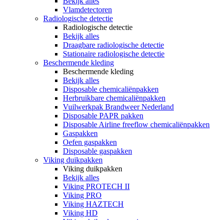
Bekijk alles
Vlamdetectoren
Radiologische detectie
Radiologische detectie
Bekijk alles
Draagbare radiologische detectie
Stationaire radiologische detectie
Beschermende kleding
Beschermende kleding
Bekijk alles
Disposable chemicaliënpakken
Herbruikbare chemicaliënpakken
Vuilwerkpak Brandweer Nederland
Disposable PAPR pakken
Disposable Airline freeflow chemicaliënpakken
Gaspakken
Oefen gaspakken
Disposable gaspakken
Viking duikpakken
Viking duikpakken
Bekijk alles
Viking PROTECH II
Viking PRO
Viking HAZTECH
Viking HD