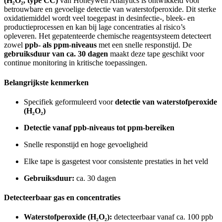
(H₂O₂, type CC)
van Honeywell Analytics is ontwikkeld voor
betrouwbare en gevoelige detectie van waterstofperoxide. Dit sterke
oxidatiemiddel wordt veel toegepast in desinfectie-, bleek- en
productieprocessen en kan bij lage concentraties al risico’s
opleveren. Het gepatenteerde chemische reagentsysteem detecteert
zowel
ppb- als ppm-niveaus
met een snelle responstijd. De
gebruiksduur van ca. 30 dagen
maakt deze tape geschikt voor
continue monitoring in kritische toepassingen.
Belangrijkste kenmerken
Specifiek geformuleerd voor
detectie van waterstofperoxide
(H₂O₂)
Detectie vanaf ppb-niveaus tot ppm-bereiken
Snelle responstijd en hoge gevoeligheid
Elke tape is gasgetest voor consistente prestaties in het veld
Gebruiksduur:
ca. 30 dagen
Detecteerbaar gas en concentraties
Waterstofperoxide (H₂O₂):
detecteerbaar vanaf ca. 100 ppb