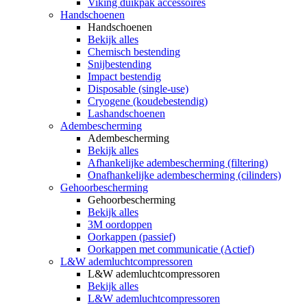
Viking duikpak accessoires
Handschoenen
Handschoenen
Bekijk alles
Chemisch bestending
Snijbestending
Impact bestendig
Disposable (single-use)
Cryogene (koudebestendig)
Lashandschoenen
Adembescherming
Adembescherming
Bekijk alles
Afhankelijke adembescherming (filtering)
Onafhankelijke adembescherming (cilinders)
Gehoorbescherming
Gehoorbescherming
Bekijk alles
3M oordoppen
Oorkappen (passief)
Oorkappen met communicatie (Actief)
L&W ademluchtcompressoren
L&W ademluchtcompressoren
Bekijk alles
L&W ademluchtcompressoren