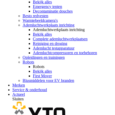
Bekijk alles
Emergency tenten
Decontaminatie douches
Besto redvesten
Warmtebeeldcamera's
Ademluchtwerkplaats inrichting
Ademluchtwerkplaats inrichting
Bekijk alles
Complete ademluchtwerkplaatsen
Reiniging en droging
Ademlucht testapparatuur
Ademluchtcompressoren en toebehoren
Opleidingen en trainingen
Robots
Robots
Bekijk alles
First Mover
Blusmiddelen voor EV branden
Merken
Service & onderhoud
Actueel
Sluiten