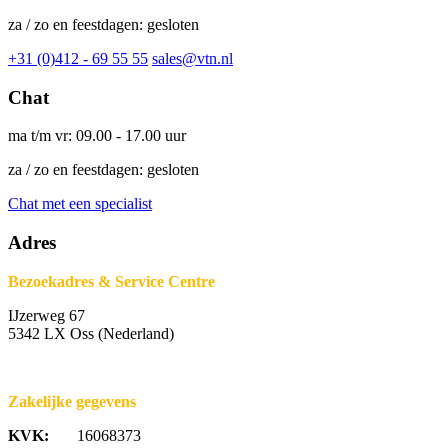
za / zo en feestdagen: gesloten
+31 (0)412 - 69 55 55
sales@vtn.nl
Chat
ma t/m vr: 09.00 - 17.00 uur
za / zo en feestdagen: gesloten
Chat met een specialist
Adres
Bezoekadres & Service Centre
IJzerweg 67
5342 LX Oss (Nederland)
Zakelijke gegevens
KVK:
16068373