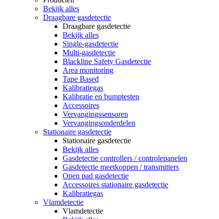
Bekijk alles
Draagbare gasdetectie
Draagbare gasdetectie
Bekijk alles
Single-gasdetectie
Multi-gasdetectie
Blackline Safety Gasdetectie
Area monitoring
Tape Based
Kalibratiegas
Kalibratie en bumptesten
Accessoires
Vervangingssensoren
Vervangingsonderdelen
Stationaire gasdetectie
Stationaire gasdetectie
Bekijk alles
Gasdetectie controllers / controlepanelen
Gasdetectie meetkoppen / transmitters
Open pad gasdetectie
Accessoires stationaire gasdetectie
Kalibratiegas
Vlamdetectie
Vlamdetectie