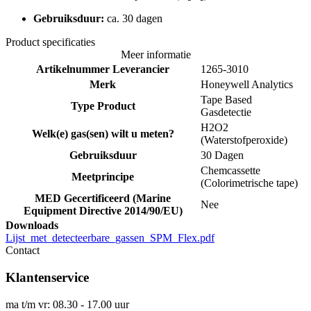
Gebruiksduur:
ca. 30 dagen
Product specificaties
Meer informatie
Artikelnummer Leverancier
1265-3010
Merk
Honeywell Analytics
Tape Based
Type Product
Gasdetectie
H2O2
Welk(e) gas(sen) wilt u meten?
(Waterstofperoxide)
Gebruiksduur
30 Dagen
Chemcassette
Meetprincipe
(Colorimetrische tape)
MED Gecertificeerd (Marine
Nee
Equipment Directive 2014/90/EU)
Downloads
Lijst_met_detecteerbare_gassen_SPM_Flex.pdf
Contact
Klantenservice
ma t/m vr: 08.30 - 17.00 uur