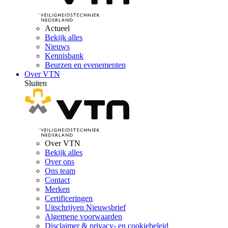
Actueel
Bekijk alles
Nieuws
Kennisbank
Beurzen en evenementen
Over VTN
Sluiten
Over VTN
Bekijk alles
Over ons
Ons team
Contact
Merken
Certificeringen
Uitschrijven Nieuwsbrief
Algemene voorwaarden
Disclaimer & privacy- en cookiebeleid