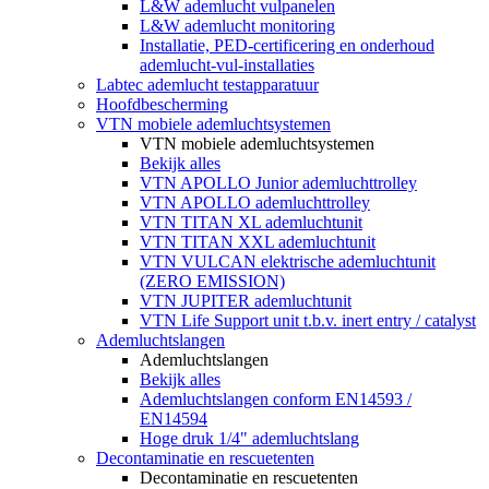
L&W ademlucht vulpanelen
L&W ademlucht monitoring
Installatie, PED-certificering en onderhoud
ademlucht-vul-installaties
Labtec ademlucht testapparatuur
Hoofdbescherming
VTN mobiele ademluchtsystemen
VTN mobiele ademluchtsystemen
Bekijk alles
VTN APOLLO Junior ademluchttrolley
VTN APOLLO ademluchttrolley
VTN TITAN XL ademluchtunit
VTN TITAN XXL ademluchtunit
VTN VULCAN elektrische ademluchtunit
(ZERO EMISSION)
VTN JUPITER ademluchtunit
VTN Life Support unit t.b.v. inert entry / catalyst
Ademluchtslangen
Ademluchtslangen
Bekijk alles
Ademluchtslangen conform EN14593 /
EN14594
Hoge druk 1/4" ademluchtslang
Decontaminatie en rescuetenten
Decontaminatie en rescuetenten