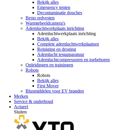
Bekijk alles
Emergency tenten
Decontaminatie douches
Besto redvesten
Warmtebeeldcamera's
Ademluchtwerkplaats inrichting
Ademluchtwerkplaats inrichting
Bekijk alles
Complete ademluchtwerkplaatsen
Reiniging en droging
Ademlucht testapparatuur
Ademluchtcompressoren en toebehoren
Opleidingen en trainingen
Robots
Robots
Bekijk alles
First Mover
Blusmiddelen voor EV branden
Merken
Service & onderhoud
Actueel
Sluiten