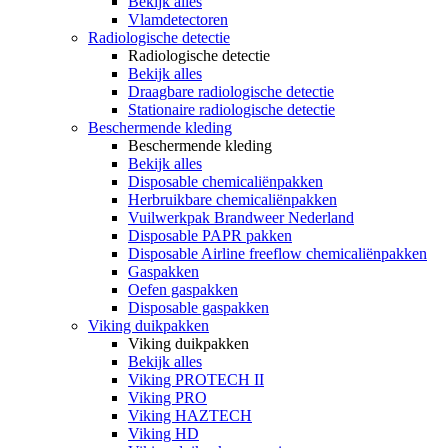
Bekijk alles
Vlamdetectoren
Radiologische detectie
Radiologische detectie
Bekijk alles
Draagbare radiologische detectie
Stationaire radiologische detectie
Beschermende kleding
Beschermende kleding
Bekijk alles
Disposable chemicaliënpakken
Herbruikbare chemicaliënpakken
Vuilwerkpak Brandweer Nederland
Disposable PAPR pakken
Disposable Airline freeflow chemicaliënpakken
Gaspakken
Oefen gaspakken
Disposable gaspakken
Viking duikpakken
Viking duikpakken
Bekijk alles
Viking PROTECH II
Viking PRO
Viking HAZTECH
Viking HD