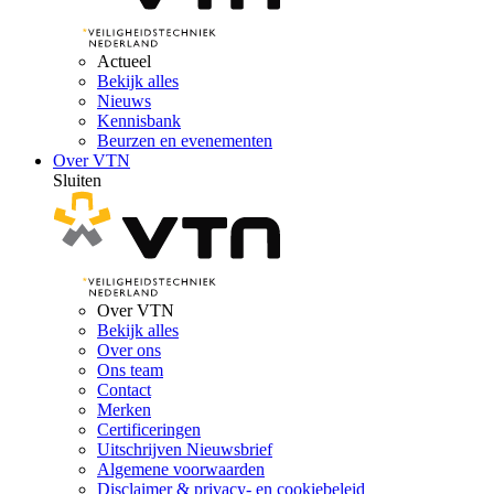
Actueel
Bekijk alles
Nieuws
Kennisbank
Beurzen en evenementen
Over VTN
Sluiten
Over VTN
Bekijk alles
Over ons
Ons team
Contact
Merken
Certificeringen
Uitschrijven Nieuwsbrief
Algemene voorwaarden
Disclaimer & privacy- en cookiebeleid