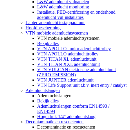
L&W ademlucht vulpanelen
L&W ademlucht monitoring
Installatie, PED-certificering en onderhoud
ademlucht-vul-installaties
Labtec ademlucht testapparatuur
Hoofdbescherming
VTN mobiele ademluchtsystemen
VTN mobiele ademluchtsystemen
Bekijk alles
VTN APOLLO Junior ademluchttrolley
VTN APOLLO ademluchttrolley
VTN TITAN XL ademluchtunit
VTN TITAN XXL ademluchtunit
VTN VULCAN elektrische ademluchtunit
(ZERO EMISSION)
VTN JUPITER ademluchtunit
VTN Life Support unit t.b.v. inert entry / catalyst
Ademluchtslangen
Ademluchtslangen
Bekijk alles
Ademluchtslangen conform EN14593 /
EN14594
Hoge druk 1/4" ademluchtslang
Decontaminatie en rescuetenten
Decontaminatie en rescuetenten