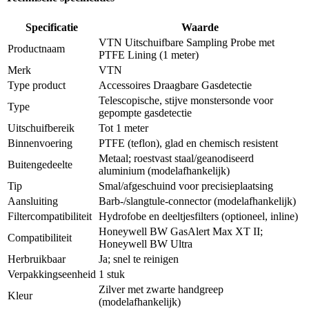
Specificatie
Waarde
VTN Uitschuifbare Sampling Probe met
Productnaam
PTFE Lining (1 meter)
Merk
VTN
Type product
Accessoires Draagbare Gasdetectie
Telescopische, stijve monstersonde voor
Type
gepompte gasdetectie
Uitschuifbereik
Tot 1 meter
Binnenvoering
PTFE (teflon), glad en chemisch resistent
Metaal; roestvast staal/geanodiseerd
Buitengedeelte
aluminium (modelafhankelijk)
Tip
Smal/afgeschuind voor precisieplaatsing
Aansluiting
Barb-/slangtule-connector (modelafhankelijk)
Filtercompatibiliteit
Hydrofobe en deeltjesfilters (optioneel, inline)
Honeywell BW GasAlert Max XT II;
Compatibiliteit
Honeywell BW Ultra
Herbruikbaar
Ja; snel te reinigen
Verpakkingseenheid
1 stuk
Zilver met zwarte handgreep
Kleur
(modelafhankelijk)