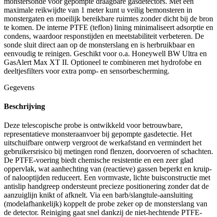
monstersonde voor gepompte draagbare gasdetectors. Met een
maximale reikwijdte van 1 meter kunt u veilig bemonsteren in
monstergaten en moeilijk bereikbare ruimtes zonder dicht bij de bron
te komen. De interne PTFE (teflon) lining minimaliseert adsorptie en
condens, waardoor responstijden en meetstabiliteit verbeteren. De
sonde sluit direct aan op de monsterslang en is herbruikbaar en
eenvoudig te reinigen. Geschikt voor o.a. Honeywell BW Ultra en
GasAlert Max XT II. Optioneel te combineren met hydrofobe en
deeltjesfilters voor extra pomp- en sensorbescherming.
Gegevens
Beschrijving
Deze telescopische probe is ontwikkeld voor betrouwbare,
representatieve monsteraanvoer bij gepompte gasdetectie. Het
uitschuifbare ontwerp vergroot de werkafstand en vermindert het
gebruikersrisico bij metingen rond flenzen, doorvoeren of schachten.
De PTFE-voering biedt chemische resistentie en een zeer glad
oppervlak, wat aanhechting van (reactieve) gassen beperkt en kruip-
of nalooptijden reduceert. Een vormvaste, lichte buisconstructie met
antislip handgreep ondersteunt precieze positionering zonder dat de
aanzuiglijn knikt of afknelt. Via een barb/slangtule-aansluiting
(modelafhankelijk) koppelt de probe zeker op de monsterslang van
de detector. Reiniging gaat snel dankzij de niet-hechtende PTFE-