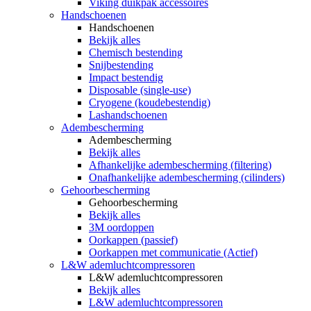
Viking duikpak accessoires
Handschoenen
Handschoenen
Bekijk alles
Chemisch bestending
Snijbestending
Impact bestendig
Disposable (single-use)
Cryogene (koudebestendig)
Lashandschoenen
Adembescherming
Adembescherming
Bekijk alles
Afhankelijke adembescherming (filtering)
Onafhankelijke adembescherming (cilinders)
Gehoorbescherming
Gehoorbescherming
Bekijk alles
3M oordoppen
Oorkappen (passief)
Oorkappen met communicatie (Actief)
L&W ademluchtcompressoren
L&W ademluchtcompressoren
Bekijk alles
L&W ademluchtcompressoren