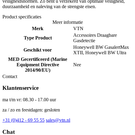
veiligheidsnormen. Zo bent u verzekerd van optimale veiligheid,
duurzaamheid en naleving van de strengste eisen.
Product specificaties
Meer informatie
Merk
VTN
Accessoires Draagbare
Type Product
Gasdetectie
Honeywell BW GasalertMax
Geschikt voor
XTII, Honeywell BW Ultra
MED Gecertificeerd (Marine
Equipment Directive
Nee
2014/90/EU)
Contact
Klantenservice
ma t/m vr: 08.30 - 17.00 uur
za / zo en feestdagen: gesloten
+31 (0)412 - 69 55 55
sales@vtn.nl
Chat