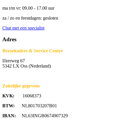
ma t/m vr: 09.00 - 17.00 uur
za / zo en feestdagen: gesloten
Chat met een specialist
Adres
Bezoekadres & Service Centre
IJzerweg 67
5342 LX Oss (Nederland)
Zakelijke gegevens
KVK:
16068373
BTW:
NL801703207B01
IBAN:
NL63INGB0674907329