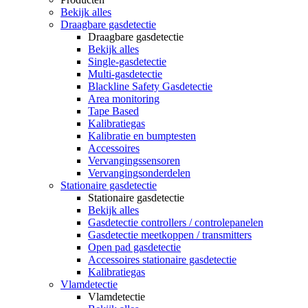
Bekijk alles
Draagbare gasdetectie
Draagbare gasdetectie
Bekijk alles
Single-gasdetectie
Multi-gasdetectie
Blackline Safety Gasdetectie
Area monitoring
Tape Based
Kalibratiegas
Kalibratie en bumptesten
Accessoires
Vervangingssensoren
Vervangingsonderdelen
Stationaire gasdetectie
Stationaire gasdetectie
Bekijk alles
Gasdetectie controllers / controlepanelen
Gasdetectie meetkoppen / transmitters
Open pad gasdetectie
Accessoires stationaire gasdetectie
Kalibratiegas
Vlamdetectie
Vlamdetectie