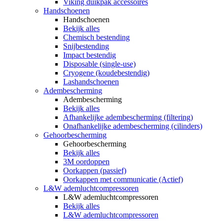
Viking duikpak accessoires
Handschoenen
Handschoenen
Bekijk alles
Chemisch bestending
Snijbestending
Impact bestendig
Disposable (single-use)
Cryogene (koudebestendig)
Lashandschoenen
Adembescherming
Adembescherming
Bekijk alles
Afhankelijke adembescherming (filtering)
Onafhankelijke adembescherming (cilinders)
Gehoorbescherming
Gehoorbescherming
Bekijk alles
3M oordoppen
Oorkappen (passief)
Oorkappen met communicatie (Actief)
L&W ademluchtcompressoren
L&W ademluchtcompressoren
Bekijk alles
L&W ademluchtcompressoren