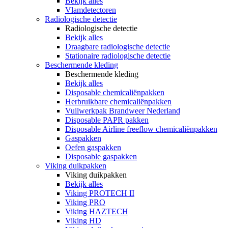
Bekijk alles
Vlamdetectoren
Radiologische detectie
Radiologische detectie
Bekijk alles
Draagbare radiologische detectie
Stationaire radiologische detectie
Beschermende kleding
Beschermende kleding
Bekijk alles
Disposable chemicaliënpakken
Herbruikbare chemicaliënpakken
Vuilwerkpak Brandweer Nederland
Disposable PAPR pakken
Disposable Airline freeflow chemicaliënpakken
Gaspakken
Oefen gaspakken
Disposable gaspakken
Viking duikpakken
Viking duikpakken
Bekijk alles
Viking PROTECH II
Viking PRO
Viking HAZTECH
Viking HD