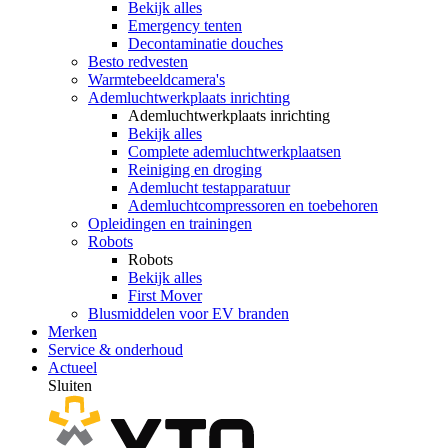
Bekijk alles
Emergency tenten
Decontaminatie douches
Besto redvesten
Warmtebeeldcamera's
Ademluchtwerkplaats inrichting
Ademluchtwerkplaats inrichting
Bekijk alles
Complete ademluchtwerkplaatsen
Reiniging en droging
Ademlucht testapparatuur
Ademluchtcompressoren en toebehoren
Opleidingen en trainingen
Robots
Robots
Bekijk alles
First Mover
Blusmiddelen voor EV branden
Merken
Service & onderhoud
Actueel
Sluiten