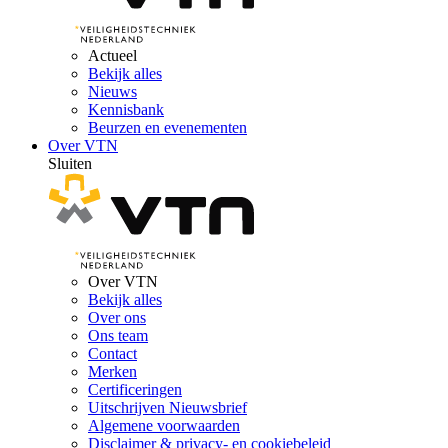
Actueel
Bekijk alles
Nieuws
Kennisbank
Beurzen en evenementen
Over VTN
Sluiten
Over VTN
Bekijk alles
Over ons
Ons team
Contact
Merken
Certificeringen
Uitschrijven Nieuwsbrief
Algemene voorwaarden
Disclaimer & privacy- en cookiebeleid