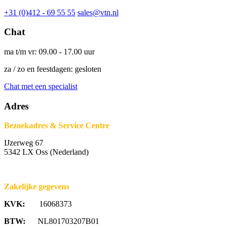
+31 (0)412 - 69 55 55
sales@vtn.nl
Chat
ma t/m vr: 09.00 - 17.00 uur
za / zo en feestdagen: gesloten
Chat met een specialist
Adres
Bezoekadres & Service Centre
IJzerweg 67
5342 LX Oss (Nederland)
Zakelijke gegevens
KVK:
16068373
BTW:
NL801703207B01