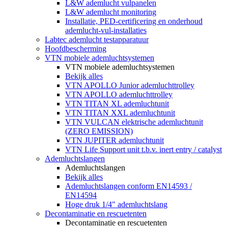
L&W ademlucht vulpanelen
L&W ademlucht monitoring
Installatie, PED-certificering en onderhoud
ademlucht-vul-installaties
Labtec ademlucht testapparatuur
Hoofdbescherming
VTN mobiele ademluchtsystemen
VTN mobiele ademluchtsystemen
Bekijk alles
VTN APOLLO Junior ademluchttrolley
VTN APOLLO ademluchttrolley
VTN TITAN XL ademluchtunit
VTN TITAN XXL ademluchtunit
VTN VULCAN elektrische ademluchtunit
(ZERO EMISSION)
VTN JUPITER ademluchtunit
VTN Life Support unit t.b.v. inert entry / catalyst
Ademluchtslangen
Ademluchtslangen
Bekijk alles
Ademluchtslangen conform EN14593 /
EN14594
Hoge druk 1/4" ademluchtslang
Decontaminatie en rescuetenten
Decontaminatie en rescuetenten