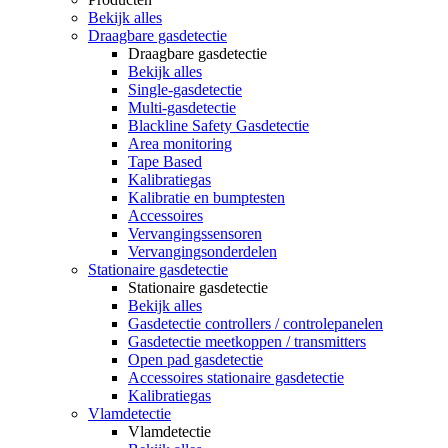
Bekijk alles
Draagbare gasdetectie
Draagbare gasdetectie
Bekijk alles
Single-gasdetectie
Multi-gasdetectie
Blackline Safety Gasdetectie
Area monitoring
Tape Based
Kalibratiegas
Kalibratie en bumptesten
Accessoires
Vervangingssensoren
Vervangingsonderdelen
Stationaire gasdetectie
Stationaire gasdetectie
Bekijk alles
Gasdetectie controllers / controlepanelen
Gasdetectie meetkoppen / transmitters
Open pad gasdetectie
Accessoires stationaire gasdetectie
Kalibratiegas
Vlamdetectie
Vlamdetectie