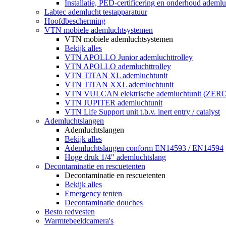
Installatie, PED-certificering en onderhoud ademluc
Labtec ademlucht testapparatuur
Hoofdbescherming
VTN mobiele ademluchtsystemen
VTN mobiele ademluchtsystemen
Bekijk alles
VTN APOLLO Junior ademluchttrolley
VTN APOLLO ademluchttrolley
VTN TITAN XL ademluchtunit
VTN TITAN XXL ademluchtunit
VTN VULCAN elektrische ademluchtunit (ZE
VTN JUPITER ademluchtunit
VTN Life Support unit t.b.v. inert entry / catalyst
Ademluchtslangen
Ademluchtslangen
Bekijk alles
Ademluchtslangen conform EN14593 / EN14594
Hoge druk 1/4" ademluchtslang
Decontaminatie en rescuetenten
Decontaminatie en rescuetenten
Bekijk alles
Emergency tenten
Decontaminatie douches
Besto redvesten
Warmtebeeldcamera's