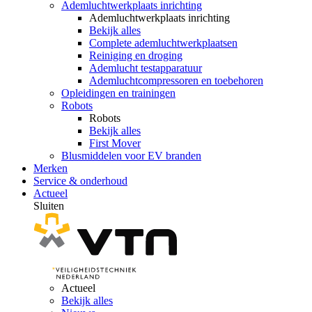
Ademluchtwerkplaats inrichting
Ademluchtwerkplaats inrichting
Bekijk alles
Complete ademluchtwerkplaatsen
Reiniging en droging
Ademlucht testapparatuur
Ademluchtcompressoren en toebehoren
Opleidingen en trainingen
Robots
Robots
Bekijk alles
First Mover
Blusmiddelen voor EV branden
Merken
Service & onderhoud
Actueel
Sluiten
Actueel
Bekijk alles