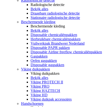
Radiologische detectie
Radiologische detectie
Bekijk alles
Draagbare radiologische detectie
Stationaire radiologische detectie
Beschermende kleding
Beschermende kleding
Bekijk alles
Disposable chemicaliënpakken
Herbruikbare chemicaliënpakken
Vuilwerkpak Brandweer Nederland
Disposable PAPR pakken
Disposable Airline freeflow chemicaliënpakken
Gaspakken
Oefen gaspakken
Disposable gaspakken
Viking duikpakken
Viking duikpakken
Bekijk alles
Viking PROTECH II
Viking PRO
Viking HAZTECH
Viking HD
Viking duikpak accessoires
Handschoenen