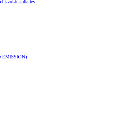
ht-vul-installaties
RO EMISSION)