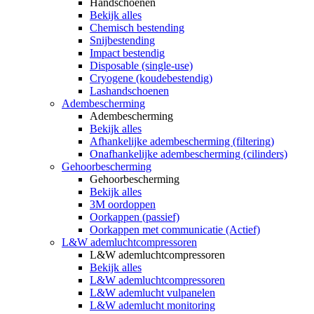
Handschoenen
Bekijk alles
Chemisch bestending
Snijbestending
Impact bestendig
Disposable (single-use)
Cryogene (koudebestendig)
Lashandschoenen
Adembescherming
Adembescherming
Bekijk alles
Afhankelijke adembescherming (filtering)
Onafhankelijke adembescherming (cilinders)
Gehoorbescherming
Gehoorbescherming
Bekijk alles
3M oordoppen
Oorkappen (passief)
Oorkappen met communicatie (Actief)
L&W ademluchtcompressoren
L&W ademluchtcompressoren
Bekijk alles
L&W ademluchtcompressoren
L&W ademlucht vulpanelen
L&W ademlucht monitoring