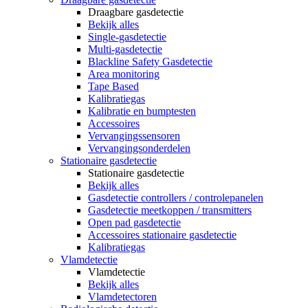
Draagbare gasdetectie
Bekijk alles
Single-gasdetectie
Multi-gasdetectie
Blackline Safety Gasdetectie
Area monitoring
Tape Based
Kalibratiegas
Kalibratie en bumptesten
Accessoires
Vervangingssensoren
Vervangingsonderdelen
Stationaire gasdetectie
Stationaire gasdetectie
Bekijk alles
Gasdetectie controllers / controlepanelen
Gasdetectie meetkoppen / transmitters
Open pad gasdetectie
Accessoires stationaire gasdetectie
Kalibratiegas
Vlamdetectie
Vlamdetectie
Bekijk alles
Vlamdetectoren