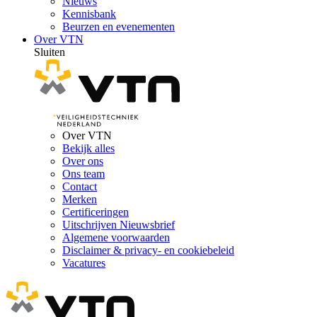
Nieuws
Kennisbank
Beurzen en evenementen
Over VTN
Sluiten
Over VTN
Bekijk alles
Over ons
Ons team
Contact
Merken
Certificeringen
Uitschrijven Nieuwsbrief
Algemene voorwaarden
Disclaimer & privacy- en cookiebeleid
Vacatures