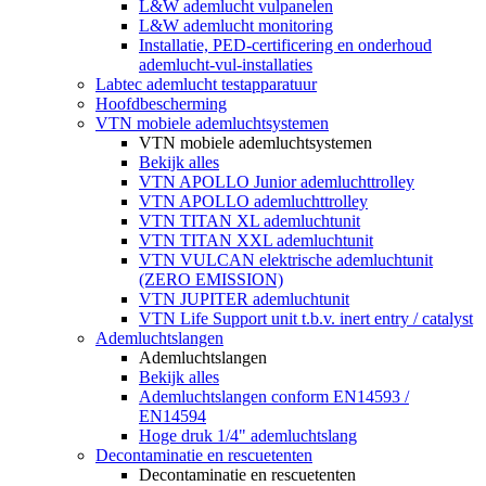
L&W ademlucht vulpanelen
L&W ademlucht monitoring
Installatie, PED-certificering en onderhoud
ademlucht-vul-installaties
Labtec ademlucht testapparatuur
Hoofdbescherming
VTN mobiele ademluchtsystemen
VTN mobiele ademluchtsystemen
Bekijk alles
VTN APOLLO Junior ademluchttrolley
VTN APOLLO ademluchttrolley
VTN TITAN XL ademluchtunit
VTN TITAN XXL ademluchtunit
VTN VULCAN elektrische ademluchtunit
(ZERO EMISSION)
VTN JUPITER ademluchtunit
VTN Life Support unit t.b.v. inert entry / catalyst
Ademluchtslangen
Ademluchtslangen
Bekijk alles
Ademluchtslangen conform EN14593 /
EN14594
Hoge druk 1/4" ademluchtslang
Decontaminatie en rescuetenten
Decontaminatie en rescuetenten