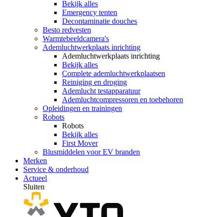
Bekijk alles
Emergency tenten
Decontaminatie douches
Besto redvesten
Warmtebeeldcamera's
Ademluchtwerkplaats inrichting
Ademluchtwerkplaats inrichting
Bekijk alles
Complete ademluchtwerkplaatsen
Reiniging en droging
Ademlucht testapparatuur
Ademluchtcompressoren en toebehoren
Opleidingen en trainingen
Robots
Robots
Bekijk alles
First Mover
Blusmiddelen voor EV branden
Merken
Service & onderhoud
Actueel
Sluiten