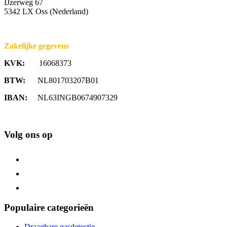
IJzerweg 67
5342 LX Oss (Nederland)
Zakelijke gegevens
KVK:
16068373
BTW:
NL801703207B01
IBAN:
NL63INGB0674907329
Volg ons op
Populaire categorieën
Draagbare gasdetectie