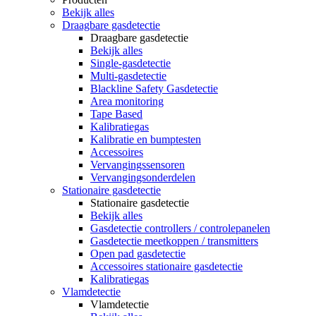
Bekijk alles
Draagbare gasdetectie
Draagbare gasdetectie
Bekijk alles
Single-gasdetectie
Multi-gasdetectie
Blackline Safety Gasdetectie
Area monitoring
Tape Based
Kalibratiegas
Kalibratie en bumptesten
Accessoires
Vervangingssensoren
Vervangingsonderdelen
Stationaire gasdetectie
Stationaire gasdetectie
Bekijk alles
Gasdetectie controllers / controlepanelen
Gasdetectie meetkoppen / transmitters
Open pad gasdetectie
Accessoires stationaire gasdetectie
Kalibratiegas
Vlamdetectie
Vlamdetectie