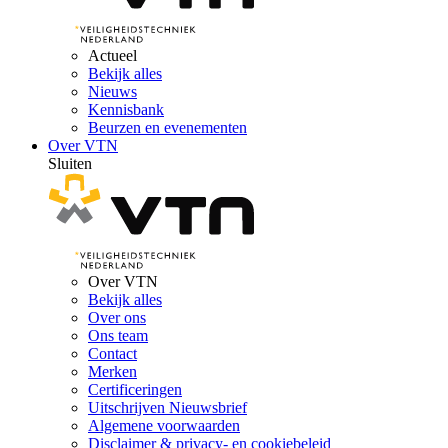
Actueel
Bekijk alles
Nieuws
Kennisbank
Beurzen en evenementen
Over VTN
Sluiten
Over VTN
Bekijk alles
Over ons
Ons team
Contact
Merken
Certificeringen
Uitschrijven Nieuwsbrief
Algemene voorwaarden
Disclaimer & privacy- en cookiebeleid