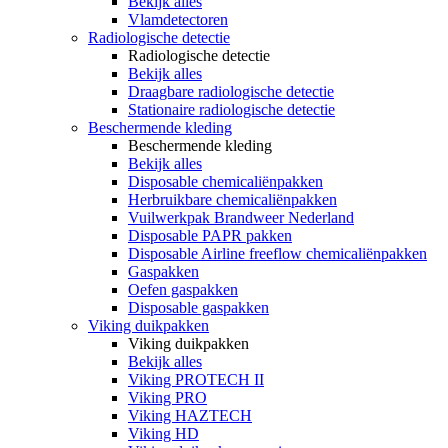
Bekijk alles
Vlamdetectoren
Radiologische detectie
Radiologische detectie
Bekijk alles
Draagbare radiologische detectie
Stationaire radiologische detectie
Beschermende kleding
Beschermende kleding
Bekijk alles
Disposable chemicaliënpakken
Herbruikbare chemicaliënpakken
Vuilwerkpak Brandweer Nederland
Disposable PAPR pakken
Disposable Airline freeflow chemicaliënpakken
Gaspakken
Oefen gaspakken
Disposable gaspakken
Viking duikpakken
Viking duikpakken
Bekijk alles
Viking PROTECH II
Viking PRO
Viking HAZTECH
Viking HD