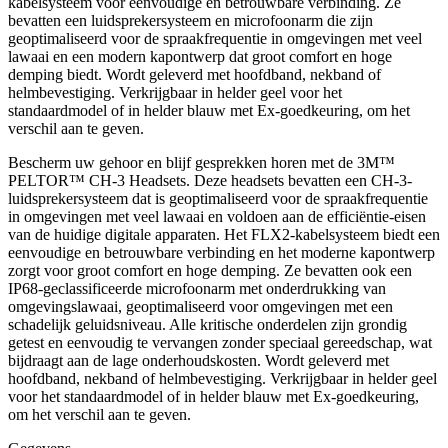
kabelsysteem voor eenvoudige en betrouwbare verbinding. Ze
bevatten een luidsprekersysteem en microfoonarm die zijn
geoptimaliseerd voor de spraakfrequentie in omgevingen met veel
lawaai en een modern kapontwerp dat groot comfort en hoge
demping biedt. Wordt geleverd met hoofdband, nekband of
helmbevestiging. Verkrijgbaar in helder geel voor het
standaardmodel of in helder blauw met Ex-goedkeuring, om het
verschil aan te geven.
Bescherm uw gehoor en blijf gesprekken horen met de 3M™
PELTOR™ CH-3 Headsets. Deze headsets bevatten een CH-3-
luidsprekersysteem dat is geoptimaliseerd voor de spraakfrequentie
in omgevingen met veel lawaai en voldoen aan de efficiëntie-eisen
van de huidige digitale apparaten. Het FLX2-kabelsysteem biedt een
eenvoudige en betrouwbare verbinding en het moderne kapontwerp
zorgt voor groot comfort en hoge demping. Ze bevatten ook een
IP68-geclassificeerde microfoonarm met onderdrukking van
omgevingslawaai, geoptimaliseerd voor omgevingen met een
schadelijk geluidsniveau. Alle kritische onderdelen zijn grondig
getest en eenvoudig te vervangen zonder speciaal gereedschap, wat
bijdraagt aan de lage onderhoudskosten. Wordt geleverd met
hoofdband, nekband of helmbevestiging. Verkrijgbaar in helder geel
voor het standaardmodel of in helder blauw met Ex-goedkeuring,
om het verschil aan te geven.