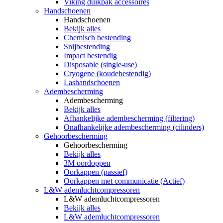
Viking duikpak accessoires
Handschoenen
Handschoenen
Bekijk alles
Chemisch bestending
Snijbestending
Impact bestendig
Disposable (single-use)
Cryogene (koudebestendig)
Lashandschoenen
Adembescherming
Adembescherming
Bekijk alles
Afhankelijke adembescherming (filtering)
Onafhankelijke adembescherming (cilinders)
Gehoorbescherming
Gehoorbescherming
Bekijk alles
3M oordoppen
Oorkappen (passief)
Oorkappen met communicatie (Actief)
L&W ademluchtcompressoren
L&W ademluchtcompressoren
Bekijk alles
L&W ademluchtcompressoren