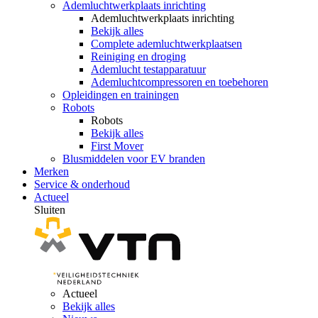
Ademluchtwerkplaats inrichting
Ademluchtwerkplaats inrichting
Bekijk alles
Complete ademluchtwerkplaatsen
Reiniging en droging
Ademlucht testapparatuur
Ademluchtcompressoren en toebehoren
Opleidingen en trainingen
Robots
Robots
Bekijk alles
First Mover
Blusmiddelen voor EV branden
Merken
Service & onderhoud
Actueel
Sluiten
Actueel
Bekijk alles