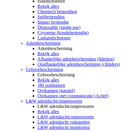
Handschoenen
Bekijk alles
Chemisch bestending
Snijbestending
Impact bestendig
Disposable (single-use)
Cryogene (koudebestendig)
Lashandschoenen
Adembescherming
Adembescherming
Bekijk alles
Afhankelijke adembescherming (filtering)
Onafhankelijke adembescherming (cilinders)
Gehoorbescherming
Gehoorbescherming
Bekijk alles
3M oordoppen
Oorkappen (passief)
Oorkappen met communicatie (Actief)
L&W ademluchtcompressoren
L&W ademluchtcompressoren
Bekijk alles
L&W ademluchtcompressoren
L&W ademlucht vulpanelen
L&W ademlucht monitoring