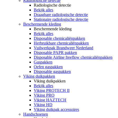
Radiologische detectie
Radiologische detectie
Bekijk alles
Draagbare radiologische detectie
Stationaire radiologische detectie
Beschermende kleding
Beschermende kleding
Bekijk alles
Disposable chemicaliënpakken
Herbruikbare chemicaliënpakken
Vuilwerkpak Brandweer Nederland
Disposable PAPR pakken
Disposable Airline freeflow chemicaliënpakken
Gaspakken
Oefen gaspakken
Disposable gaspakken
Viking duikpakken
Viking duikpakken
Bekijk alles
Viking PROTECH II
Viking PRO
Viking HAZTECH
Viking HD
Viking duikpak accessoires
Handschoenen