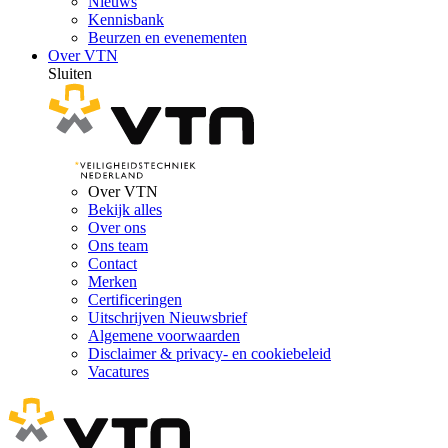
Nieuws
Kennisbank
Beurzen en evenementen
Over VTN
Sluiten
Over VTN
Bekijk alles
Over ons
Ons team
Contact
Merken
Certificeringen
Uitschrijven Nieuwsbrief
Algemene voorwaarden
Disclaimer & privacy- en cookiebeleid
Vacatures