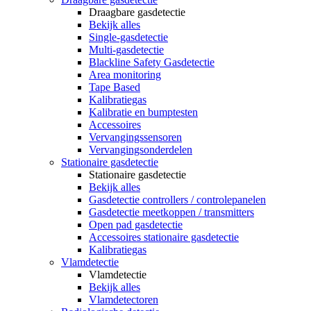
Draagbare gasdetectie
Bekijk alles
Single-gasdetectie
Multi-gasdetectie
Blackline Safety Gasdetectie
Area monitoring
Tape Based
Kalibratiegas
Kalibratie en bumptesten
Accessoires
Vervangingssensoren
Vervangingsonderdelen
Stationaire gasdetectie
Stationaire gasdetectie
Bekijk alles
Gasdetectie controllers / controlepanelen
Gasdetectie meetkoppen / transmitters
Open pad gasdetectie
Accessoires stationaire gasdetectie
Kalibratiegas
Vlamdetectie
Vlamdetectie
Bekijk alles
Vlamdetectoren