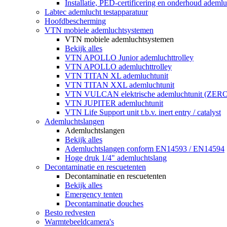
Installatie, PED-certificering en onderhoud ademluc
Labtec ademlucht testapparatuur
Hoofdbescherming
VTN mobiele ademluchtsystemen
VTN mobiele ademluchtsystemen
Bekijk alles
VTN APOLLO Junior ademluchttrolley
VTN APOLLO ademluchttrolley
VTN TITAN XL ademluchtunit
VTN TITAN XXL ademluchtunit
VTN VULCAN elektrische ademluchtunit (ZE
VTN JUPITER ademluchtunit
VTN Life Support unit t.b.v. inert entry / catalyst
Ademluchtslangen
Ademluchtslangen
Bekijk alles
Ademluchtslangen conform EN14593 / EN14594
Hoge druk 1/4" ademluchtslang
Decontaminatie en rescuetenten
Decontaminatie en rescuetenten
Bekijk alles
Emergency tenten
Decontaminatie douches
Besto redvesten
Warmtebeeldcamera's