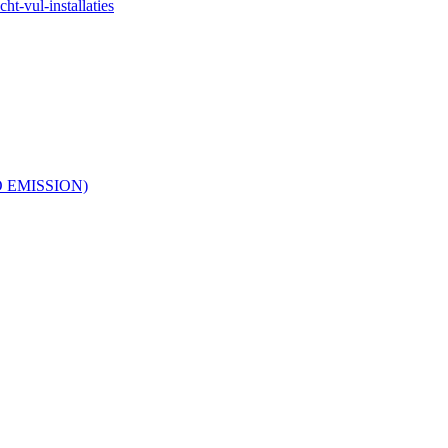
ht-vul-installaties
RO EMISSION)