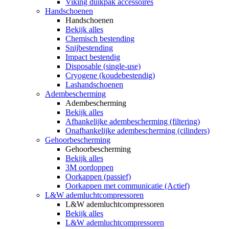
Viking duikpak accessoires
Handschoenen
Handschoenen
Bekijk alles
Chemisch bestending
Snijbestending
Impact bestendig
Disposable (single-use)
Cryogene (koudebestendig)
Lashandschoenen
Adembescherming
Adembescherming
Bekijk alles
Afhankelijke adembescherming (filtering)
Onafhankelijke adembescherming (cilinders)
Gehoorbescherming
Gehoorbescherming
Bekijk alles
3M oordoppen
Oorkappen (passief)
Oorkappen met communicatie (Actief)
L&W ademluchtcompressoren
L&W ademluchtcompressoren
Bekijk alles
L&W ademluchtcompressoren