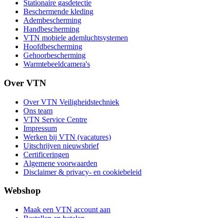
Stationaire gasdetectie
Beschermende kleding
Adembescherming
Handbescherming
VTN mobiele ademluchtsystemen
Hoofdbescherming
Gehoorbescherming
Warmtebeeldcamera's
Over VTN
Over VTN Veiligheidstechniek
Ons team
VTN Service Centre
Impressum
Werken bij VTN (vacatures)
Uitschrijven nieuwsbrief
Certificeringen
Algemene voorwaarden
Disclaimer & privacy- en cookiebeleid
Webshop
Maak een VTN account aan