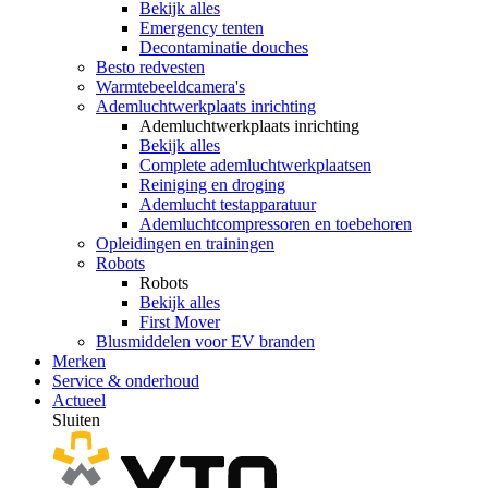
Bekijk alles
Emergency tenten
Decontaminatie douches
Besto redvesten
Warmtebeeldcamera's
Ademluchtwerkplaats inrichting
Ademluchtwerkplaats inrichting
Bekijk alles
Complete ademluchtwerkplaatsen
Reiniging en droging
Ademlucht testapparatuur
Ademluchtcompressoren en toebehoren
Opleidingen en trainingen
Robots
Robots
Bekijk alles
First Mover
Blusmiddelen voor EV branden
Merken
Service & onderhoud
Actueel
Sluiten