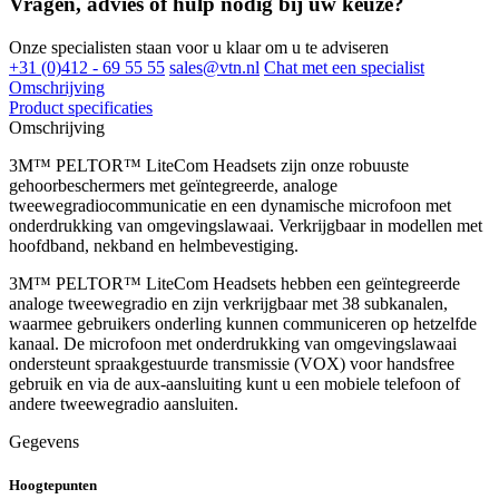
Vragen, advies of hulp nodig bij uw keuze?
Onze specialisten staan voor u klaar om u te adviseren
+31 (0)412 - 69 55 55
sales@vtn.nl
Chat met een specialist
Omschrijving
Product specificaties
Omschrijving
3M™ PELTOR™ LiteCom Headsets zijn onze robuuste
gehoorbeschermers met geïntegreerde, analoge
tweewegradiocommunicatie en een dynamische microfoon met
onderdrukking van omgevingslawaai. Verkrijgbaar in modellen met
hoofdband, nekband en helmbevestiging.
3M™ PELTOR™ LiteCom Headsets hebben een geïntegreerde
analoge tweewegradio en zijn verkrijgbaar met 38 subkanalen,
waarmee gebruikers onderling kunnen communiceren op hetzelfde
kanaal. De microfoon met onderdrukking van omgevingslawaai
ondersteunt spraakgestuurde transmissie (VOX) voor handsfree
gebruik en via de aux-aansluiting kunt u een mobiele telefoon of
andere tweewegradio aansluiten.
Gegevens
Hoogtepunten