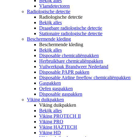
Bekijk alles
Vlamdetectoren
Radiologische detectie
Radiologische detectie
Bekijk alles
Draagbare radiologische detectie
Stationaire radiologische detectie
Beschermende kleding
Beschermende kleding
Bekijk alles
Disposable chemicaliënpakken
Herbruikbare chemicaliënpakken
Vuilwerkpak Brandweer Nederland
Disposable PAPR pakken
Disposable Airline freeflow chemicaliënpakken
Gaspakken
Oefen gaspakken
Disposable gaspakken
Viking duikpakken
Viking duikpakken
Bekijk alles
Viking PROTECH II
Viking PRO
Viking HAZTECH
Viking HD