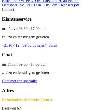
Brochure_3M_PELTOR_LiteCom_Headsets.pdf
Datasheet_3M_PELTOR_LiteCom_Headsets.pdf
Contact
Klantenservice
ma t/m vr: 08.30 - 17.00 uur
za / zo en feestdagen: gesloten
+31 (0)412 - 69 55 55
sales@vtn.nl
Chat
ma t/m vr: 09.00 - 17.00 uur
za / zo en feestdagen: gesloten
Chat met een specialist
Adres
Bezoekadres & Service Centre
IJzerweg 67