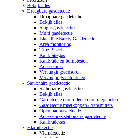
Bekijk alles
Draagbare gasdetectie
Draagbare gasdetectie
Bekijk alles
Single-gasdetectie
Multi-gasdetectie
Blackline Safety Gasdetectie
Area monitoring
Tape Based
Kalibratiegas
Kalibratie en bumptesten
Accessoires
Vervangingssensoren
Vervangingsonderdelen
Stationaire gasdetectie
Stationaire gasdetectie
Bekijk alles
Gasdetectie controllers / controlepanelen
Gasdetectie meetkoppen / transmitters
Open pad gasdetectie
Accessoires stationaire gasdetectie
Kalibratiegas
Vlamdetectie
Vlamdetectie