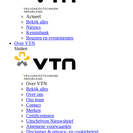
Actueel
Bekijk alles
Nieuws
Kennisbank
Beurzen en evenementen
Over VTN
Sluiten
Over VTN
Bekijk alles
Over ons
Ons team
Contact
Merken
Certificeringen
Uitschrijven Nieuwsbrief
Algemene voorwaarden
Disclaimer & privacy- en cookiebeleid