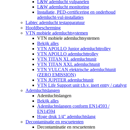
L&W ademlucht vulpanelen
L&W ademlucht monitoring
Installatie, PED-certificering en onderhoud
ademlucht-vul-installaties
Labtec ademlucht testapparatuur
Hoofdbescherming
VTN mobiele ademluchtsystemen
VTN mobiele ademluchtsystemen
Bekijk alles
VTN APOLLO Junior ademluchttrolley
VTN APOLLO ademluchttrolley
VTN TITAN XL ademluchtunit
VTN TITAN XXL ademluchtunit
VTN VULCAN elektrische ademluchtunit
(ZERO EMISSION)
VTN JUPITER ademluchtunit
VTN Life Support unit t.b.v. inert entry / catalyst
Ademluchtslangen
Ademluchtslangen
Bekijk alles
Ademluchtslangen conform EN14593 /
EN14594
Hoge druk 1/4" ademluchtslang
Decontaminatie en rescuetenten
Decontaminatie en rescuetenten