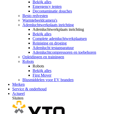
Bekijk alles
Emergency tenten
Decontaminatie douches
Besto redvesten
Warmtebeeldcamera's
Ademluchtwerkplaats inrichting
Ademluchtwerkplaats inrichting
Bekijk alles
Complete ademluchtwerkplaatsen
Reiniging en droging
Ademlucht testapparatuur
Ademluchtcompressoren en toebehoren
Opleidingen en trainingen
Robots
Robots
Bekijk alles
First Mover
Blusmiddelen voor EV branden
Merken
Service & onderhoud
Actueel
Sluiten