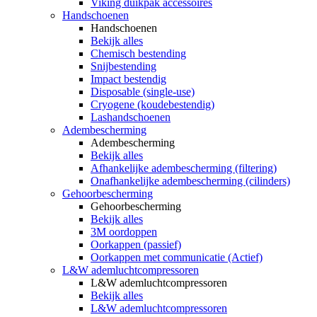
Viking duikpak accessoires
Handschoenen
Handschoenen
Bekijk alles
Chemisch bestending
Snijbestending
Impact bestendig
Disposable (single-use)
Cryogene (koudebestendig)
Lashandschoenen
Adembescherming
Adembescherming
Bekijk alles
Afhankelijke adembescherming (filtering)
Onafhankelijke adembescherming (cilinders)
Gehoorbescherming
Gehoorbescherming
Bekijk alles
3M oordoppen
Oorkappen (passief)
Oorkappen met communicatie (Actief)
L&W ademluchtcompressoren
L&W ademluchtcompressoren
Bekijk alles
L&W ademluchtcompressoren