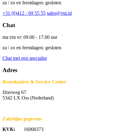
za / zo en feestdagen: gesloten
+31 (0)412 - 69 55 55
sales@vtn.nl
Chat
ma t/m vr: 09.00 - 17.00 uur
za / zo en feestdagen: gesloten
Chat met een specialist
Adres
Bezoekadres & Service Centre
IJzerweg 67
5342 LX Oss (Nederland)
Zakelijke gegevens
KVK:
16068373