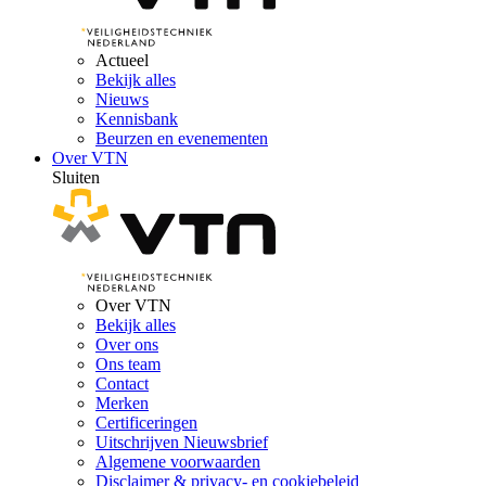
Actueel
Bekijk alles
Nieuws
Kennisbank
Beurzen en evenementen
Over VTN
Sluiten
Over VTN
Bekijk alles
Over ons
Ons team
Contact
Merken
Certificeringen
Uitschrijven Nieuwsbrief
Algemene voorwaarden
Disclaimer & privacy- en cookiebeleid