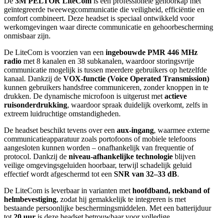
De
3M PELTOR LiteCom
is een professionele gehoorkap met
geïntegreerde tweewegcommunicatie die veiligheid, efficiëntie en
comfort combineert. Deze headset is speciaal ontwikkeld voor
werkomgevingen waar directe communicatie en gehoorbescherming
onmisbaar zijn.
De LiteCom is voorzien van een
ingebouwde PMR 446 MHz
radio
met 8 kanalen en 38 subkanalen, waardoor storingsvrije
communicatie mogelijk is tussen meerdere gebruikers op hetzelfde
kanaal. Dankzij de
VOX-functie (Voice Operated Transmission)
kunnen gebruikers handsfree communiceren, zonder knoppen in te
drukken. De dynamische microfoon is uitgerust met
actieve
ruisonderdrukking
, waardoor spraak duidelijk overkomt, zelfs in
extreem luidruchtige omstandigheden.
De headset beschikt tevens over een
aux-ingang
, waarmee externe
communicatieapparatuur zoals portofoons of mobiele telefoons
aangesloten kunnen worden – onafhankelijk van frequentie of
protocol. Dankzij de
niveau-afhankelijke technologie
blijven
veilige omgevingsgeluiden hoorbaar, terwijl schadelijk geluid
effectief wordt afgeschermd tot een
SNR van 32–33 dB
.
De LiteCom is leverbaar in varianten met
hoofdband, nekband of
helmbevestiging
, zodat hij gemakkelijk te integreren is met
bestaande persoonlijke beschermingsmiddelen. Met een batterijduur
tot
20 uur
is deze headset betrouwbaar voor volledige