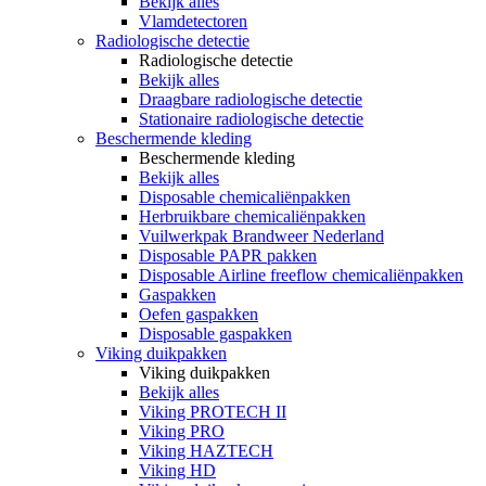
Bekijk alles
Vlamdetectoren
Radiologische detectie
Radiologische detectie
Bekijk alles
Draagbare radiologische detectie
Stationaire radiologische detectie
Beschermende kleding
Beschermende kleding
Bekijk alles
Disposable chemicaliënpakken
Herbruikbare chemicaliënpakken
Vuilwerkpak Brandweer Nederland
Disposable PAPR pakken
Disposable Airline freeflow chemicaliënpakken
Gaspakken
Oefen gaspakken
Disposable gaspakken
Viking duikpakken
Viking duikpakken
Bekijk alles
Viking PROTECH II
Viking PRO
Viking HAZTECH
Viking HD