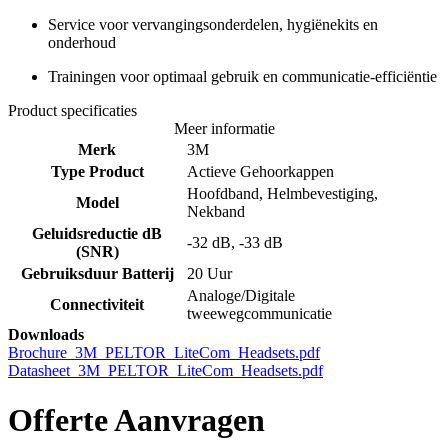
Service voor vervangingsonderdelen, hygiënekits en
onderhoud
Trainingen voor optimaal gebruik en communicatie-efficiëntie
Product specificaties
Meer informatie
Merk
3M
Type Product
Actieve Gehoorkappen
Hoofdband, Helmbevestiging,
Model
Nekband
Geluidsreductie dB
-32 dB, -33 dB
(SNR)
Gebruiksduur Batterij
20 Uur
Analoge/Digitale
Connectiviteit
tweewegcommunicatie
Downloads
Brochure_3M_PELTOR_LiteCom_Headsets.pdf
Datasheet_3M_PELTOR_LiteCom_Headsets.pdf
Offerte Aanvragen