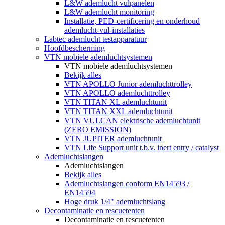
L&W ademlucht vulpanelen
L&W ademlucht monitoring
Installatie, PED-certificering en onderhoud
ademlucht-vul-installaties
Labtec ademlucht testapparatuur
Hoofdbescherming
VTN mobiele ademluchtsystemen
VTN mobiele ademluchtsystemen
Bekijk alles
VTN APOLLO Junior ademluchttrolley
VTN APOLLO ademluchttrolley
VTN TITAN XL ademluchtunit
VTN TITAN XXL ademluchtunit
VTN VULCAN elektrische ademluchtunit
(ZERO EMISSION)
VTN JUPITER ademluchtunit
VTN Life Support unit t.b.v. inert entry / catalyst
Ademluchtslangen
Ademluchtslangen
Bekijk alles
Ademluchtslangen conform EN14593 /
EN14594
Hoge druk 1/4" ademluchtslang
Decontaminatie en rescuetenten
Decontaminatie en rescuetenten