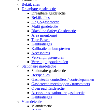
Bekijk alles
Draagbare gasdetectie
Draagbare gasdetectie
Bekijk alles
Single-gasdetectie
Multi-gasdetectie
Blackline Safety Gasdetectie
Area monitoring
Tape Based
Kalibratiegas
Kalibratie en bumptesten
Accessoires
Vervangingssensoren
Vervangingsonderdelen
Stationaire gasdetectie
Stationaire gasdetectie
Bekijk alles
Gasdetectie controllers / controlepanelen
Gasdetectie meetkoppen / transmitters
Open pad gasdetectie
Accessoires stationaire gasdetectie
Kalibratiegas
Vlamdetectie
Vlamdetectie