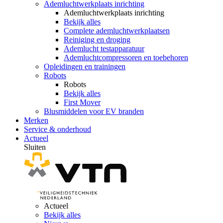
Ademluchtwerkplaats inrichting
Ademluchtwerkplaats inrichting
Bekijk alles
Complete ademluchtwerkplaatsen
Reiniging en droging
Ademlucht testapparatuur
Ademluchtcompressoren en toebehoren
Opleidingen en trainingen
Robots
Robots
Bekijk alles
First Mover
Blusmiddelen voor EV branden
Merken
Service & onderhoud
Actueel
Sluiten
Actueel
Bekijk alles