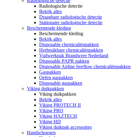
Radiologische detectie
Radiologische detectie
Bekijk alles
Draagbare radiologische detectie
Stationaire radiologische detectie
Beschermende kleding
Beschermende kleding
Bekijk alles
Disposable chemicaliënpakken
Herbruikbare chemicaliënpakken
Vuilwerkpak Brandweer Nederland
Disposable PAPR pakken
Disposable Airline freeflow chemicaliënpakken
Gaspakken
Oefen gaspakken
Disposable gaspakken
Viking duikpakken
Viking duikpakken
Bekijk alles
Viking PROTECH II
Viking PRO
Viking HAZTECH
Viking HD
Viking duikpak accessoires
Handschoenen