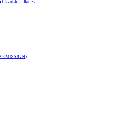
ht-vul-installaties
RO EMISSION)