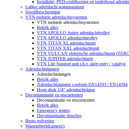
Installatie, PED-certificering en onderhoud ademluc
Labtec ademlucht testapparatuur
Hoofdbescherming
VTN mobiele ademluchtsystemen
VTN mobiele ademluchtsystemen
Bekijk alles
VTN APOLLO Junior ademluchttrolley
VTN APOLLO ademluchttrolley
VTN TITAN XL ademluchtunit
VTN TITAN XXL ademluchtunit
VTN VULCAN elektrische ademluchtunit (ZE
VTN JUPITER ademluchtunit
VTN Life Support unit t.b.v. inert entry / catalyst
Ademluchtslangen
Ademluchtslangen
Bekijk alles
Ademluchtslangen conform EN14593 / EN14594
Hoge druk 1/4" ademluchtslang
Decontaminatie en rescuetenten
Decontaminatie en rescuetenten
Bekijk alles
Emergency tenten
Decontaminatie douches
Besto redvesten
Warmtebeeldcamera's