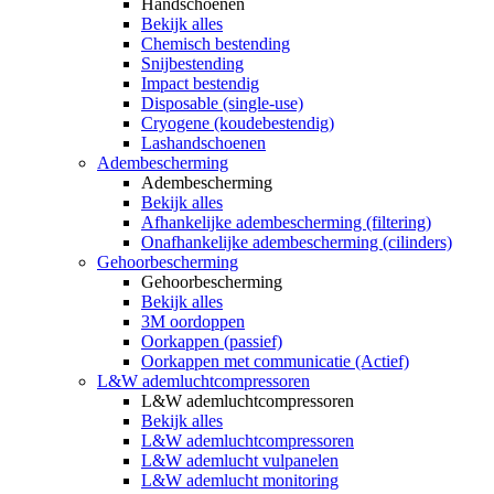
Handschoenen
Bekijk alles
Chemisch bestending
Snijbestending
Impact bestendig
Disposable (single-use)
Cryogene (koudebestendig)
Lashandschoenen
Adembescherming
Adembescherming
Bekijk alles
Afhankelijke adembescherming (filtering)
Onafhankelijke adembescherming (cilinders)
Gehoorbescherming
Gehoorbescherming
Bekijk alles
3M oordoppen
Oorkappen (passief)
Oorkappen met communicatie (Actief)
L&W ademluchtcompressoren
L&W ademluchtcompressoren
Bekijk alles
L&W ademluchtcompressoren
L&W ademlucht vulpanelen
L&W ademlucht monitoring