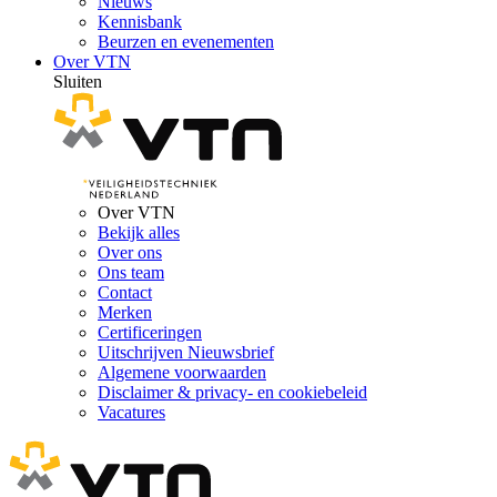
Nieuws
Kennisbank
Beurzen en evenementen
Over VTN
Sluiten
Over VTN
Bekijk alles
Over ons
Ons team
Contact
Merken
Certificeringen
Uitschrijven Nieuwsbrief
Algemene voorwaarden
Disclaimer & privacy- en cookiebeleid
Vacatures