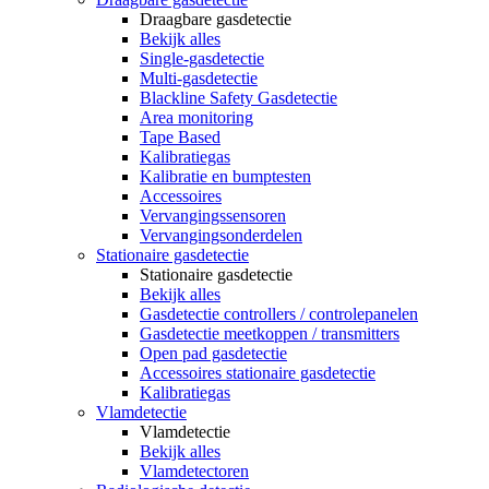
Draagbare gasdetectie
Bekijk alles
Single-gasdetectie
Multi-gasdetectie
Blackline Safety Gasdetectie
Area monitoring
Tape Based
Kalibratiegas
Kalibratie en bumptesten
Accessoires
Vervangingssensoren
Vervangingsonderdelen
Stationaire gasdetectie
Stationaire gasdetectie
Bekijk alles
Gasdetectie controllers / controlepanelen
Gasdetectie meetkoppen / transmitters
Open pad gasdetectie
Accessoires stationaire gasdetectie
Kalibratiegas
Vlamdetectie
Vlamdetectie
Bekijk alles
Vlamdetectoren