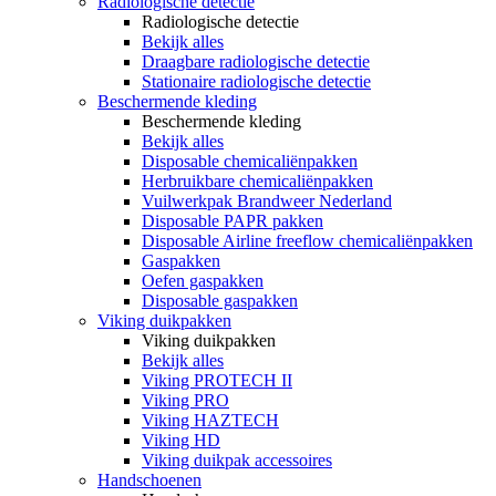
Radiologische detectie
Radiologische detectie
Bekijk alles
Draagbare radiologische detectie
Stationaire radiologische detectie
Beschermende kleding
Beschermende kleding
Bekijk alles
Disposable chemicaliënpakken
Herbruikbare chemicaliënpakken
Vuilwerkpak Brandweer Nederland
Disposable PAPR pakken
Disposable Airline freeflow chemicaliënpakken
Gaspakken
Oefen gaspakken
Disposable gaspakken
Viking duikpakken
Viking duikpakken
Bekijk alles
Viking PROTECH II
Viking PRO
Viking HAZTECH
Viking HD
Viking duikpak accessoires
Handschoenen