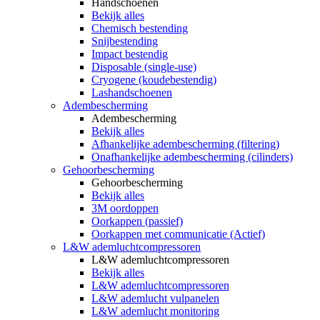
Handschoenen
Bekijk alles
Chemisch bestending
Snijbestending
Impact bestendig
Disposable (single-use)
Cryogene (koudebestendig)
Lashandschoenen
Adembescherming
Adembescherming
Bekijk alles
Afhankelijke adembescherming (filtering)
Onafhankelijke adembescherming (cilinders)
Gehoorbescherming
Gehoorbescherming
Bekijk alles
3M oordoppen
Oorkappen (passief)
Oorkappen met communicatie (Actief)
L&W ademluchtcompressoren
L&W ademluchtcompressoren
Bekijk alles
L&W ademluchtcompressoren
L&W ademlucht vulpanelen
L&W ademlucht monitoring