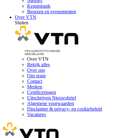
Nieuws
Kennisbank
Beurzen en evenementen
Over VTN
Sluiten
Over VTN
Bekijk alles
Over ons
Ons team
Contact
Merken
Certificeringen
Uitschrijven Nieuwsbrief
Algemene voorwaarden
Disclaimer & privacy- en cookiebeleid
Vacatures