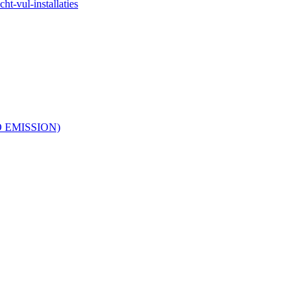
ht-vul-installaties
RO EMISSION)