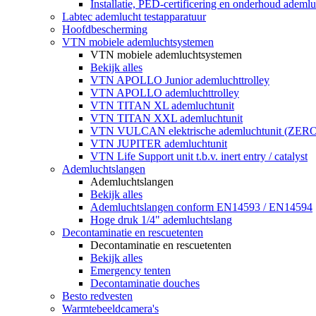
Installatie, PED-certificering en onderhoud ademluc
Labtec ademlucht testapparatuur
Hoofdbescherming
VTN mobiele ademluchtsystemen
VTN mobiele ademluchtsystemen
Bekijk alles
VTN APOLLO Junior ademluchttrolley
VTN APOLLO ademluchttrolley
VTN TITAN XL ademluchtunit
VTN TITAN XXL ademluchtunit
VTN VULCAN elektrische ademluchtunit (ZE
VTN JUPITER ademluchtunit
VTN Life Support unit t.b.v. inert entry / catalyst
Ademluchtslangen
Ademluchtslangen
Bekijk alles
Ademluchtslangen conform EN14593 / EN14594
Hoge druk 1/4" ademluchtslang
Decontaminatie en rescuetenten
Decontaminatie en rescuetenten
Bekijk alles
Emergency tenten
Decontaminatie douches
Besto redvesten
Warmtebeeldcamera's