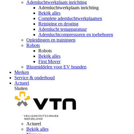
Ademluchtwerkplaats inrichting
Ademluchtwerkplaats inrichting
Bekijk alles
Complete ademluchtwerkplaatsen
Reiniging en droging
Ademlucht testapparatuur
Ademluchtcompressoren en toebehoren
Opleidingen en trainingen
Robots
Robots
Bekijk alles
First Mover
Blusmiddelen voor EV branden
Merken
Service & onderhoud
Actueel
Sluiten
Actueel
Bekijk alles