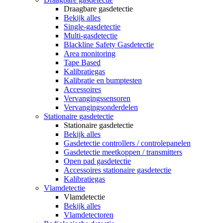
Draagbare gasdetectie
Bekijk alles
Single-gasdetectie
Multi-gasdetectie
Blackline Safety Gasdetectie
Area monitoring
Tape Based
Kalibratiegas
Kalibratie en bumptesten
Accessoires
Vervangingssensoren
Vervangingsonderdelen
Stationaire gasdetectie
Stationaire gasdetectie
Bekijk alles
Gasdetectie controllers / controlepanelen
Gasdetectie meetkoppen / transmitters
Open pad gasdetectie
Accessoires stationaire gasdetectie
Kalibratiegas
Vlamdetectie
Vlamdetectie
Bekijk alles
Vlamdetectoren