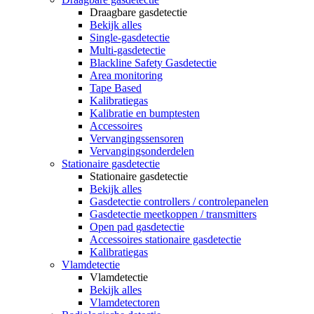
Draagbare gasdetectie
Bekijk alles
Single-gasdetectie
Multi-gasdetectie
Blackline Safety Gasdetectie
Area monitoring
Tape Based
Kalibratiegas
Kalibratie en bumptesten
Accessoires
Vervangingssensoren
Vervangingsonderdelen
Stationaire gasdetectie
Stationaire gasdetectie
Bekijk alles
Gasdetectie controllers / controlepanelen
Gasdetectie meetkoppen / transmitters
Open pad gasdetectie
Accessoires stationaire gasdetectie
Kalibratiegas
Vlamdetectie
Vlamdetectie
Bekijk alles
Vlamdetectoren