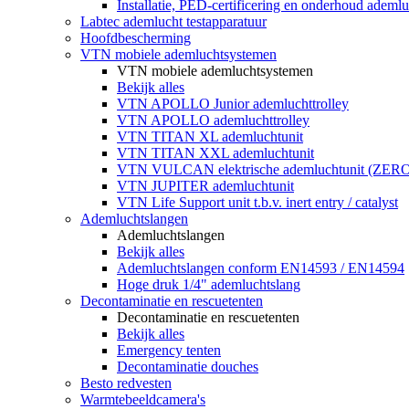
Installatie, PED-certificering en onderhoud ademluc
Labtec ademlucht testapparatuur
Hoofdbescherming
VTN mobiele ademluchtsystemen
VTN mobiele ademluchtsystemen
Bekijk alles
VTN APOLLO Junior ademluchttrolley
VTN APOLLO ademluchttrolley
VTN TITAN XL ademluchtunit
VTN TITAN XXL ademluchtunit
VTN VULCAN elektrische ademluchtunit (ZE
VTN JUPITER ademluchtunit
VTN Life Support unit t.b.v. inert entry / catalyst
Ademluchtslangen
Ademluchtslangen
Bekijk alles
Ademluchtslangen conform EN14593 / EN14594
Hoge druk 1/4" ademluchtslang
Decontaminatie en rescuetenten
Decontaminatie en rescuetenten
Bekijk alles
Emergency tenten
Decontaminatie douches
Besto redvesten
Warmtebeeldcamera's