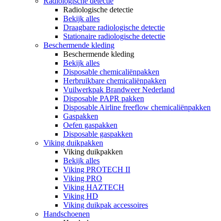
Radiologische detectie
Radiologische detectie
Bekijk alles
Draagbare radiologische detectie
Stationaire radiologische detectie
Beschermende kleding
Beschermende kleding
Bekijk alles
Disposable chemicaliënpakken
Herbruikbare chemicaliënpakken
Vuilwerkpak Brandweer Nederland
Disposable PAPR pakken
Disposable Airline freeflow chemicaliënpakken
Gaspakken
Oefen gaspakken
Disposable gaspakken
Viking duikpakken
Viking duikpakken
Bekijk alles
Viking PROTECH II
Viking PRO
Viking HAZTECH
Viking HD
Viking duikpak accessoires
Handschoenen