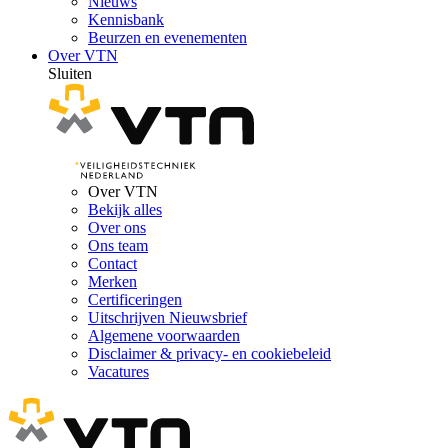
Nieuws
Kennisbank
Beurzen en evenementen
Over VTN
Sluiten
Over VTN
Bekijk alles
Over ons
Ons team
Contact
Merken
Certificeringen
Uitschrijven Nieuwsbrief
Algemene voorwaarden
Disclaimer & privacy- en cookiebeleid
Vacatures