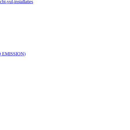
ht-vul-installaties
RO EMISSION)