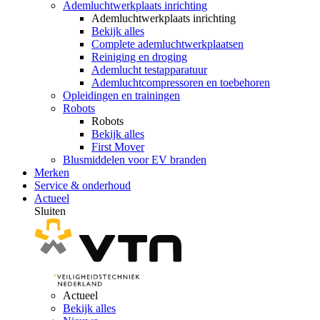
Ademluchtwerkplaats inrichting
Ademluchtwerkplaats inrichting
Bekijk alles
Complete ademluchtwerkplaatsen
Reiniging en droging
Ademlucht testapparatuur
Ademluchtcompressoren en toebehoren
Opleidingen en trainingen
Robots
Robots
Bekijk alles
First Mover
Blusmiddelen voor EV branden
Merken
Service & onderhoud
Actueel
Sluiten
Actueel
Bekijk alles