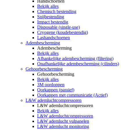
Handschoenen
Bekijk alles
Chemisch bestending
Snijbestending
Impact bestendig
Disposable (single-use)
Cryogene (koudebestendig)
Lashandschoenen
Adembescherming
Adembescherming
Bekijk alles
Afhankelijke adembescherming (filtering)
Onafhankelijke adembescherming (cilinders)
Gehoorbescherming
Gehoorbescherming
Bekijk alles
3M oordoppen
Oorkappen (passief)
Oorkappen met communicatie (Actief)
L&W ademluchtcompressoren
L&W ademluchtcompressoren
Bekijk alles
L&W ademluchtcompressoren
L&W ademlucht vulpanelen
L&W ademlucht monitoring