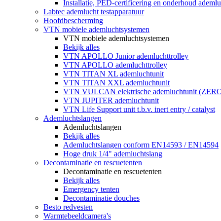
Installatie, PED-certificering en onderhoud ademluc
Labtec ademlucht testapparatuur
Hoofdbescherming
VTN mobiele ademluchtsystemen
VTN mobiele ademluchtsystemen
Bekijk alles
VTN APOLLO Junior ademluchttrolley
VTN APOLLO ademluchttrolley
VTN TITAN XL ademluchtunit
VTN TITAN XXL ademluchtunit
VTN VULCAN elektrische ademluchtunit (ZE
VTN JUPITER ademluchtunit
VTN Life Support unit t.b.v. inert entry / catalyst
Ademluchtslangen
Ademluchtslangen
Bekijk alles
Ademluchtslangen conform EN14593 / EN14594
Hoge druk 1/4" ademluchtslang
Decontaminatie en rescuetenten
Decontaminatie en rescuetenten
Bekijk alles
Emergency tenten
Decontaminatie douches
Besto redvesten
Warmtebeeldcamera's