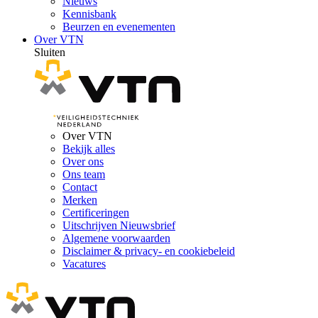
Nieuws
Kennisbank
Beurzen en evenementen
Over VTN
Sluiten
Over VTN
Bekijk alles
Over ons
Ons team
Contact
Merken
Certificeringen
Uitschrijven Nieuwsbrief
Algemene voorwaarden
Disclaimer & privacy- en cookiebeleid
Vacatures