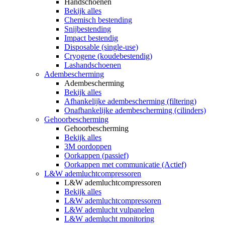
Handschoenen
Bekijk alles
Chemisch bestending
Snijbestending
Impact bestendig
Disposable (single-use)
Cryogene (koudebestendig)
Lashandschoenen
Adembescherming
Adembescherming
Bekijk alles
Afhankelijke adembescherming (filtering)
Onafhankelijke adembescherming (cilinders)
Gehoorbescherming
Gehoorbescherming
Bekijk alles
3M oordoppen
Oorkappen (passief)
Oorkappen met communicatie (Actief)
L&W ademluchtcompressoren
L&W ademluchtcompressoren
Bekijk alles
L&W ademluchtcompressoren
L&W ademlucht vulpanelen
L&W ademlucht monitoring