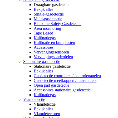
Draagbare gasdetectie
Bekijk alles
Single-gasdetectie
Multi-gasdetectie
Blackline Safety Gasdetectie
Area monitoring
Tape Based
Kalibratiegas
Kalibratie en bumptesten
Accessoires
Vervangingssensoren
Vervangingsonderdelen
Stationaire gasdetectie
Stationaire gasdetectie
Bekijk alles
Gasdetectie controllers / controlepanelen
Gasdetectie meetkoppen / transmitters
Open pad gasdetectie
Accessoires stationaire gasdetectie
Kalibratiegas
Vlamdetectie
Vlamdetectie
Bekijk alles
Vlamdetectoren