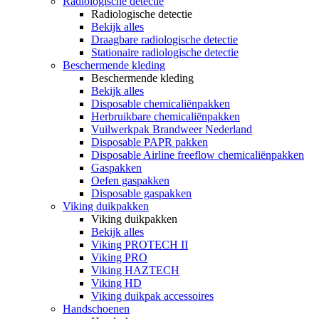
Radiologische detectie
Radiologische detectie
Bekijk alles
Draagbare radiologische detectie
Stationaire radiologische detectie
Beschermende kleding
Beschermende kleding
Bekijk alles
Disposable chemicaliënpakken
Herbruikbare chemicaliënpakken
Vuilwerkpak Brandweer Nederland
Disposable PAPR pakken
Disposable Airline freeflow chemicaliënpakken
Gaspakken
Oefen gaspakken
Disposable gaspakken
Viking duikpakken
Viking duikpakken
Bekijk alles
Viking PROTECH II
Viking PRO
Viking HAZTECH
Viking HD
Viking duikpak accessoires
Handschoenen