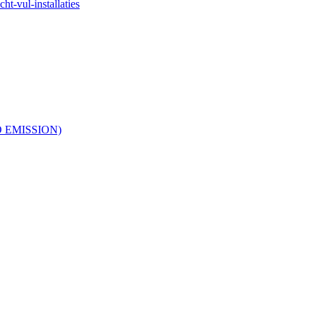
ht-vul-installaties
RO EMISSION)