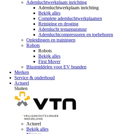
Ademluchtwerkplaats inrichting
Ademluchtwerkplaats inrichting
Bekijk alles
Complete ademluchtwerkplaatsen
Reiniging en droging
Ademlucht testapparatuur
Ademluchtcompressoren en toebehoren
Opleidingen en trainingen
Robots
Robots
Bekijk alles
First Mover
Blusmiddelen voor EV branden
Merken
Service & onderhoud
Actueel
Sluiten
Actueel
Bekijk alles