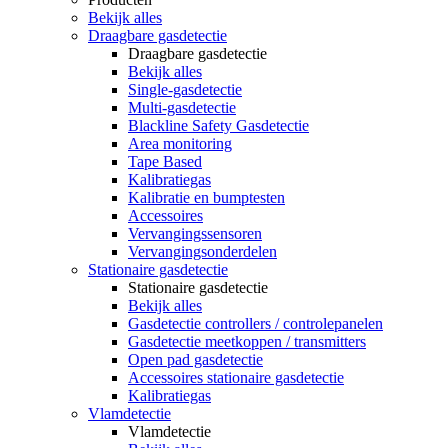
Bekijk alles
Draagbare gasdetectie
Draagbare gasdetectie
Bekijk alles
Single-gasdetectie
Multi-gasdetectie
Blackline Safety Gasdetectie
Area monitoring
Tape Based
Kalibratiegas
Kalibratie en bumptesten
Accessoires
Vervangingssensoren
Vervangingsonderdelen
Stationaire gasdetectie
Stationaire gasdetectie
Bekijk alles
Gasdetectie controllers / controlepanelen
Gasdetectie meetkoppen / transmitters
Open pad gasdetectie
Accessoires stationaire gasdetectie
Kalibratiegas
Vlamdetectie
Vlamdetectie