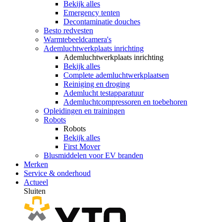
Bekijk alles
Emergency tenten
Decontaminatie douches
Besto redvesten
Warmtebeeldcamera's
Ademluchtwerkplaats inrichting
Ademluchtwerkplaats inrichting
Bekijk alles
Complete ademluchtwerkplaatsen
Reiniging en droging
Ademlucht testapparatuur
Ademluchtcompressoren en toebehoren
Opleidingen en trainingen
Robots
Robots
Bekijk alles
First Mover
Blusmiddelen voor EV branden
Merken
Service & onderhoud
Actueel
Sluiten