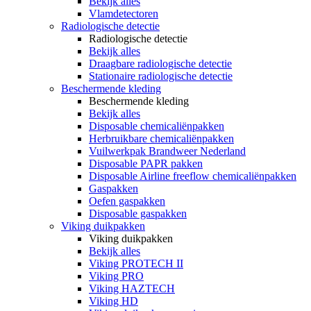
Bekijk alles
Vlamdetectoren
Radiologische detectie
Radiologische detectie
Bekijk alles
Draagbare radiologische detectie
Stationaire radiologische detectie
Beschermende kleding
Beschermende kleding
Bekijk alles
Disposable chemicaliënpakken
Herbruikbare chemicaliënpakken
Vuilwerkpak Brandweer Nederland
Disposable PAPR pakken
Disposable Airline freeflow chemicaliënpakken
Gaspakken
Oefen gaspakken
Disposable gaspakken
Viking duikpakken
Viking duikpakken
Bekijk alles
Viking PROTECH II
Viking PRO
Viking HAZTECH
Viking HD