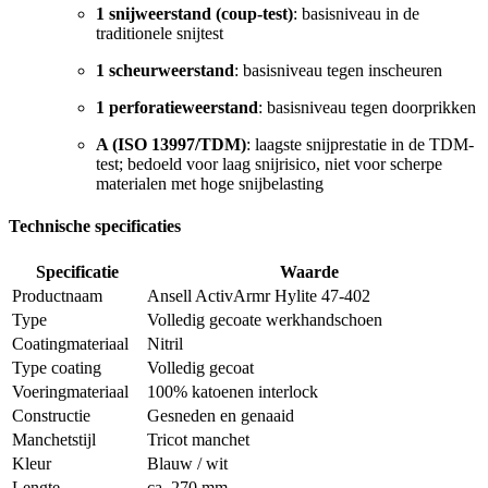
1 snijweerstand (coup-test)
: basisniveau in de
traditionele snijtest
1 scheurweerstand
: basisniveau tegen inscheuren
1 perforatieweerstand
: basisniveau tegen doorprikken
A (ISO 13997/TDM)
: laagste snijprestatie in de TDM-
test; bedoeld voor laag snijrisico, niet voor scherpe
materialen met hoge snijbelasting
Technische specificaties
Specificatie
Waarde
Productnaam
Ansell ActivArmr Hylite 47-402
Type
Volledig gecoate werkhandschoen
Coatingmateriaal
Nitril
Type coating
Volledig gecoat
Voeringmateriaal
100% katoenen interlock
Constructie
Gesneden en genaaid
Manchetstijl
Tricot manchet
Kleur
Blauw / wit
Lengte
ca. 270 mm