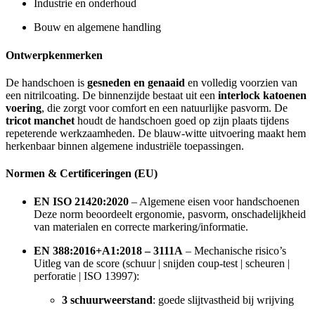
Industrie en onderhoud
Bouw en algemene handling
Ontwerpkenmerken
De handschoen is
gesneden en genaaid
en volledig voorzien van
een nitrilcoating. De binnenzijde bestaat uit een
interlock katoenen
voering
, die zorgt voor comfort en een natuurlijke pasvorm. De
tricot manchet
houdt de handschoen goed op zijn plaats tijdens
repeterende werkzaamheden. De blauw-witte uitvoering maakt hem
herkenbaar binnen algemene industriële toepassingen.
Normen & Certificeringen (EU)
EN ISO 21420:2020
– Algemene eisen voor handschoenen
Deze norm beoordeelt ergonomie, pasvorm, onschadelijkheid
van materialen en correcte markering/informatie.
EN 388:2016+A1:2018 – 3111A
– Mechanische risico’s
Uitleg van de score (schuur | snijden coup-test | scheuren |
perforatie | ISO 13997):
3 schuurweerstand
: goede slijtvastheid bij wrijving