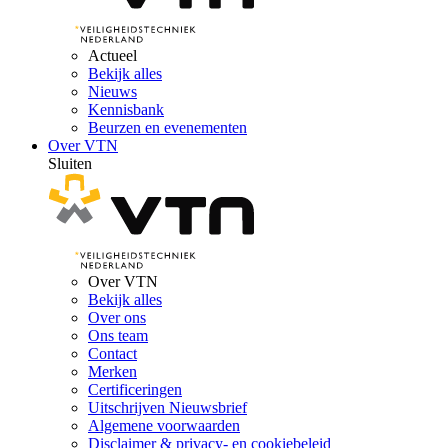
Actueel
Bekijk alles
Nieuws
Kennisbank
Beurzen en evenementen
Over VTN
Sluiten
Over VTN
Bekijk alles
Over ons
Ons team
Contact
Merken
Certificeringen
Uitschrijven Nieuwsbrief
Algemene voorwaarden
Disclaimer & privacy- en cookiebeleid