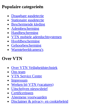
Populaire categorieën
Draagbare gasdetectie
Stationaire gasdetectie
Beschermende kleding
Adembescherming
Handbescherming
VTN mobiele ademluchtsystemen
Hoofdbescherming
Gehoorbescherming
Warmtebeeldcamera's
Over VTN
Over VTN Veiligheidstechniek
Ons team
VTN Service Centre
Impressum
Werken bij VTN (vacatures)
Uitschrijven nieuwsbrief
Certificeringen
Algemene voorwaarden
Disclaimer & privacy- en cookiebeleid