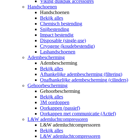
Viking duikpak accessoires
Handschoenen
Handschoenen
Bekijk alles
Chemisch bestending
Snijbestending
Impact bestendig
Disposable (single-use)
Cryogene (koudebestendig)
Lashandschoenen
Adembescherming
Adembescherming
Bekijk alles
Afhankelijke adembescherming (filtering)
Onafhankelijke adembescherming (cilinders)
Gehoorbescherming
Gehoorbescherming
Bekijk alles
3M oordoppen
Oorkappen (passief)
Oorkappen met communicatie (Actief)
L&W ademluchtcompressoren
L&W ademluchtcompressoren
Bekijk alles
L&W ademluchtcompressoren