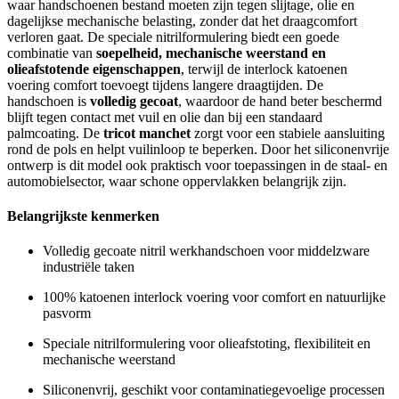
waar handschoenen bestand moeten zijn tegen slijtage, olie en
dagelijkse mechanische belasting, zonder dat het draagcomfort
verloren gaat. De speciale nitrilformulering biedt een goede
combinatie van
soepelheid, mechanische weerstand en
olieafstotende eigenschappen
, terwijl de interlock katoenen
voering comfort toevoegt tijdens langere draagtijden. De
handschoen is
volledig gecoat
, waardoor de hand beter beschermd
blijft tegen contact met vuil en olie dan bij een standaard
palmcoating. De
tricot manchet
zorgt voor een stabiele aansluiting
rond de pols en helpt vuilinloop te beperken. Door het siliconenvrije
ontwerp is dit model ook praktisch voor toepassingen in de staal- en
automobielsector, waar schone oppervlakken belangrijk zijn.
Belangrijkste kenmerken
Volledig gecoate nitril werkhandschoen voor middelzware
industriële taken
100% katoenen interlock voering voor comfort en natuurlijke
pasvorm
Speciale nitrilformulering voor olieafstoting, flexibiliteit en
mechanische weerstand
Siliconenvrij, geschikt voor contaminatiegevoelige processen