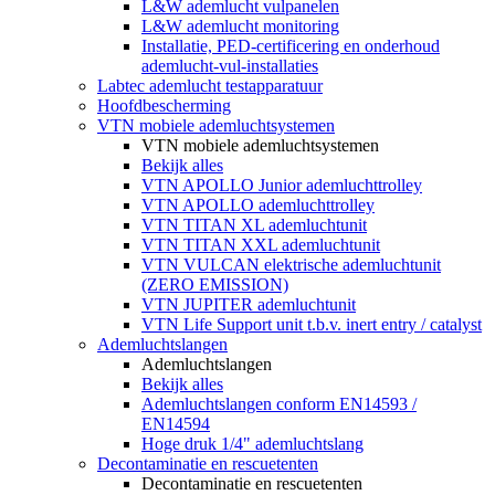
L&W ademlucht vulpanelen
L&W ademlucht monitoring
Installatie, PED-certificering en onderhoud
ademlucht-vul-installaties
Labtec ademlucht testapparatuur
Hoofdbescherming
VTN mobiele ademluchtsystemen
VTN mobiele ademluchtsystemen
Bekijk alles
VTN APOLLO Junior ademluchttrolley
VTN APOLLO ademluchttrolley
VTN TITAN XL ademluchtunit
VTN TITAN XXL ademluchtunit
VTN VULCAN elektrische ademluchtunit
(ZERO EMISSION)
VTN JUPITER ademluchtunit
VTN Life Support unit t.b.v. inert entry / catalyst
Ademluchtslangen
Ademluchtslangen
Bekijk alles
Ademluchtslangen conform EN14593 /
EN14594
Hoge druk 1/4" ademluchtslang
Decontaminatie en rescuetenten
Decontaminatie en rescuetenten