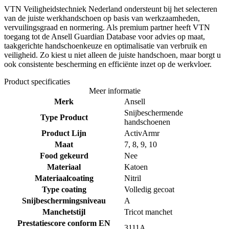
VTN Veiligheidstechniek Nederland ondersteunt bij het selecteren
van de juiste werkhandschoen op basis van werkzaamheden,
vervuilingsgraad en normering. Als premium partner heeft VTN
toegang tot de Ansell Guardian Database voor advies op maat,
taakgerichte handschoenkeuze en optimalisatie van verbruik en
veiligheid. Zo kiest u niet alleen de juiste handschoen, maar borgt u
ook consistente bescherming en efficiënte inzet op de werkvloer.
Product specificaties
Meer informatie
Merk
Ansell
Snijbeschermende
Type Product
handschoenen
Product Lijn
ActivArmr
Maat
7, 8, 9, 10
Food gekeurd
Nee
Materiaal
Katoen
Materiaalcoating
Nitril
Type coating
Volledig gecoat
Snijbeschermingsniveau
A
Manchetstijl
Tricot manchet
Prestatiescore conform EN
3111A