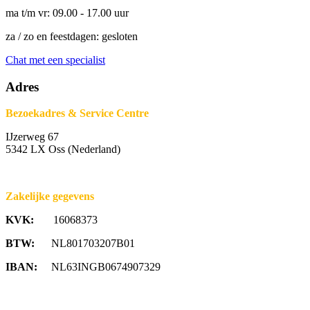
ma t/m vr: 09.00 - 17.00 uur
za / zo en feestdagen: gesloten
Chat met een specialist
Adres
Bezoekadres & Service Centre
IJzerweg 67
5342 LX Oss (Nederland)
Zakelijke gegevens
KVK:
16068373
BTW:
NL801703207B01
IBAN:
NL63INGB0674907329