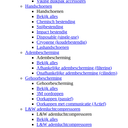
Viking duikpak accessoires
Handschoenen
Handschoenen
Bekijk alles
Chemisch bestending
Snijbestending
Impact bestendig
Disposable (single-use)
Cryogene (koudebestendig)
Lashandschoenen
Adembescherming
Adembescherming
Bekijk alles
Afhankelijke adembescherming (filtering)
Onafhankelijke adembescherming (cilinders)
Gehoorbescherming
Gehoorbescherming
Bekijk alles
3M oordoppen
Oorkappen (passief)
Oorkappen met communicatie (Actief)
L&W ademluchtcompressoren
L&W ademluchtcompressoren
Bekijk alles
L&W ademluchtcompressoren