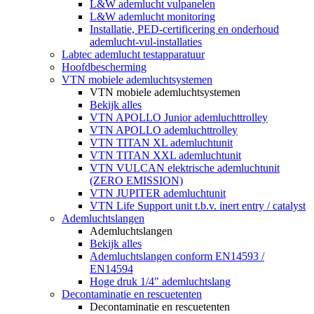
L&W ademlucht vulpanelen
L&W ademlucht monitoring
Installatie, PED-certificering en onderhoud
ademlucht-vul-installaties
Labtec ademlucht testapparatuur
Hoofdbescherming
VTN mobiele ademluchtsystemen
VTN mobiele ademluchtsystemen
Bekijk alles
VTN APOLLO Junior ademluchttrolley
VTN APOLLO ademluchttrolley
VTN TITAN XL ademluchtunit
VTN TITAN XXL ademluchtunit
VTN VULCAN elektrische ademluchtunit
(ZERO EMISSION)
VTN JUPITER ademluchtunit
VTN Life Support unit t.b.v. inert entry / catalyst
Ademluchtslangen
Ademluchtslangen
Bekijk alles
Ademluchtslangen conform EN14593 /
EN14594
Hoge druk 1/4" ademluchtslang
Decontaminatie en rescuetenten
Decontaminatie en rescuetenten