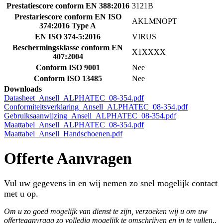
Prestatiescore conform EN 388:2016
3121B
Prestariescore conform EN ISO
AKLMNOPT
374:2016 Type A
EN ISO 374-5:2016
VIRUS
Beschermingsklasse conform EN
X1XXXX
407:2004
Conform ISO 9001
Nee
Conform ISO 13485
Nee
Downloads
Datasheet_Ansell_ALPHATEC_08-354.pdf
Conformiteitsverklaring_Ansell_ALPHATEC_08-354.pdf
Gebruiksaanwijzing_Ansell_ALPHATEC_08-354.pdf
Maattabel_Ansell_ALPHATEC_08-354.pdf
Maattabel_Ansell_Handschoenen.pdf
Offerte Aanvragen
Vul uw gegevens in en wij nemen zo snel mogelijk contact
met u op.
Om u zo goed mogelijk van dienst te zijn, verzoeken wij u om uw
offerteaanvraag zo volledig mogelijk te omschrijven en in te vullen..