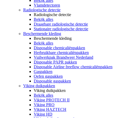
Bekijk alles
Vlamdetectoren
Radiologische detectie
Radiologische detectie
Bekijk alles
Draagbare radiologische detectie
Stationaire radiologische detectie
Beschermende kleding
Beschermende kleding
Bekijk alles
Disposable chemicaliënpakken
Herbruikbare chemicaliënpakken
Vuilwerkpak Brandweer Nederland
Disposable PAPR pakken
Disposable Airline freeflow chemicaliënpakken
Gaspakken
Oefen gaspakken
Disposable gaspakken
Viking duikpakken
Viking duikpakken
Bekijk alles
Viking PROTECH II
Viking PRO
Viking HAZTECH
Viking HD