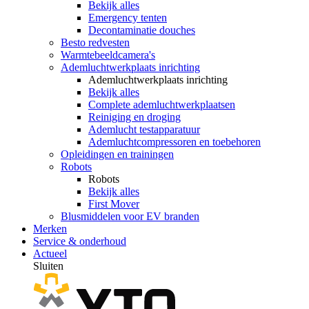
Bekijk alles
Emergency tenten
Decontaminatie douches
Besto redvesten
Warmtebeeldcamera's
Ademluchtwerkplaats inrichting
Ademluchtwerkplaats inrichting
Bekijk alles
Complete ademluchtwerkplaatsen
Reiniging en droging
Ademlucht testapparatuur
Ademluchtcompressoren en toebehoren
Opleidingen en trainingen
Robots
Robots
Bekijk alles
First Mover
Blusmiddelen voor EV branden
Merken
Service & onderhoud
Actueel
Sluiten