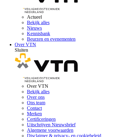
Actueel
Bekijk alles
Nieuws
Kennisbank
Beurzen en evenementen
Over VTN
Sluiten
Over VTN
Bekijk alles
Over ons
Ons team
Contact
Merken
Certificeringen
Uitschrijven Nieuwsbrief
Algemene voorwaarden
Disclaimer & privacy- en cookiebeleid