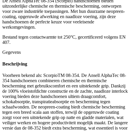
De Ansell AlphaTec 08-354 (Scorpio) handschoenen bieden
uitzonderlijke chemische en thermische bescherming, ontworpen
voor zware industriële toepassingen. Met hun duurzame neopreen-
coating, opgeruwde afwerking en naadloze voering, zijn deze
handschoenen de perfecte keuze voor veeleisende
werkomgevingen.
Bestand tegen contactwarmte tot 250°C, gecertificeerd volgens EN
407.
Gegevens
Beschrijving
Voorheen bekend als: ScorpioTM 08-354. De Ansell AlphaTec 08-
354 handschoenen combineren chemische en thermische
bescherming met gebruikscomfort en een uitstekende grip. Dankzij
de 100% vloeistofdichte constructie en de zachte, naadloze interlock
voering bieden deze handschoenen ultiem draagcomfort,
schokabsorptie, transpiratieabsorptie en bescherming tegen
schaafwonden. De neopreen-coating biedt chemische bescherming
tegen een breed scala aan stoffen, terwijl de opgeruwde coating
zorgt voor een uitstekende grip op natte en gladde materialen, wat
veiliger werken en hogere productiviteit mogelijk maakt. De langere
versie dan de 08-352 biedt extra bescherming, wat essentieel is voor