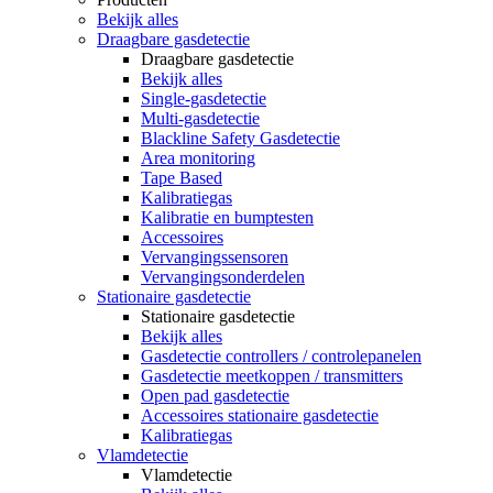
Bekijk alles
Draagbare gasdetectie
Draagbare gasdetectie
Bekijk alles
Single-gasdetectie
Multi-gasdetectie
Blackline Safety Gasdetectie
Area monitoring
Tape Based
Kalibratiegas
Kalibratie en bumptesten
Accessoires
Vervangingssensoren
Vervangingsonderdelen
Stationaire gasdetectie
Stationaire gasdetectie
Bekijk alles
Gasdetectie controllers / controlepanelen
Gasdetectie meetkoppen / transmitters
Open pad gasdetectie
Accessoires stationaire gasdetectie
Kalibratiegas
Vlamdetectie
Vlamdetectie