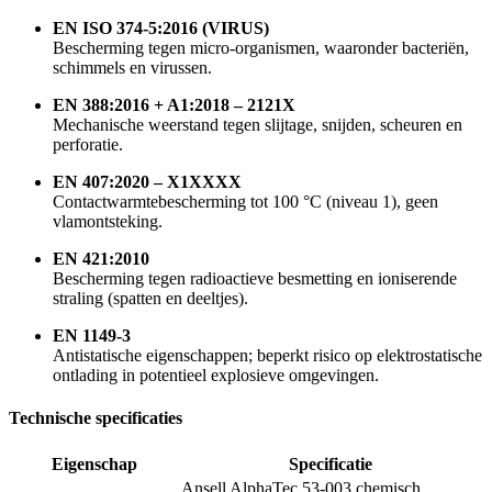
EN ISO 374-5:2016 (VIRUS)
Bescherming tegen micro-organismen, waaronder bacteriën,
schimmels en virussen.
EN 388:2016 + A1:2018 – 2121X
Mechanische weerstand tegen slijtage, snijden, scheuren en
perforatie.
EN 407:2020 – X1XXXX
Contactwarmtebescherming tot 100 °C (niveau 1), geen
vlamontsteking.
EN 421:2010
Bescherming tegen radioactieve besmetting en ioniserende
straling (spatten en deeltjes).
EN 1149-3
Antistatische eigenschappen; beperkt risico op elektrostatische
ontlading in potentieel explosieve omgevingen.
Technische specificaties
Eigenschap
Specificatie
Ansell AlphaTec 53-003 chemisch