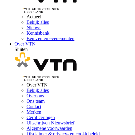
Actueel
Bekijk alles
Nieuws
Kennisbank
Beurzen en evenementen
Over VTN
Sluiten
Over VTN
Bekijk alles
Over ons
Ons team
Contact
Merken
Certificeringen
Uitschrijven Nieuwsbrief
Algemene voorwaarden
Disclaimer & privacy- en cookiebeleid