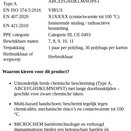
ABCEFGHIJKLMNOPST
Type A
EN ISO 374-5:2016
VIRUS
EN 407:2020
X1XXXX (contactwarmte tot 100 °C)
Ioniserende straling / radioactieve
EN 421:2010
besmetting
PPE categorie
Categorie III, CE 0493
Beschikbare maten
7, 8, 9, 10, 11
Verpakking
1 paar per polybag, 36 polybags per karton
Herbruikbaar of
Herbruikbaar
wegwerp
Waarom kiezen voor dit product?
Uitzonderlijk brede chemische bescherming (Type A,
ABCEFGHIJKLMNOPST) met lange doorbraaktijden –
geschikt voor zware chemische taken.
Multi-hazard handschoen: beschermt tegelijk tegen
chemicaliën, mechanische risico’s en contactwarmte tot 100
°C.
MICROCHEM barrièretechnologie en verhoogd
diamantpatroon bieden een betrouwbare barrière én