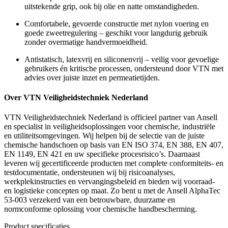
uitstekende grip, ook bij olie en natte omstandigheden.
Comfortabele, gevoerde constructie met nylon voering en
goede zweetregulering – geschikt voor langdurig gebruik
zonder overmatige handvermoeidheid.
Antistatisch, latexvrij en siliconenvrij – veilig voor gevoelige
gebruikers én kritische processen, ondersteund door VTN met
advies over juiste inzet en permeatietijden.
Over VTN Veiligheidstechniek Nederland
VTN Veiligheidstechniek Nederland is officieel partner van Ansell
en specialist in veiligheidsoplossingen voor chemische, industriële
en utiliteitsomgevingen. Wij helpen bij de selectie van de juiste
chemische handschoen op basis van EN ISO 374, EN 388, EN 407,
EN 1149, EN 421 en uw specifieke procesrisico’s. Daarnaast
leveren wij gecertificeerde producten met complete conformiteits- en
testdocumentatie, ondersteunen wij bij risicoanalyses,
werkplekinstructies en vervangingsbeleid en bieden wij voorraad-
en logistieke concepten op maat. Zo bent u met de Ansell AlphaTec
53-003 verzekerd van een betrouwbare, duurzame en
normconforme oplossing voor chemische handbescherming.
Product specificaties