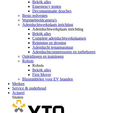
Bekijk alles
Emergency tenten
Decontaminatie douches
Besto redvesten
Warmtebeeldcamera's
Ademluchtwerkplaats inrichting
Ademluchtwerkplaats inrichting
Bekijk alles
Complete ademluchtwerkplaatsen
Reiniging en droging
Ademlucht testapparatuur
Ademluchtcompressoren en toebehoren
Opleidingen en trainingen
Robots
Robots
Bekijk alles
First Mover
Blusmiddelen voor EV branden
Merken
Service & onderhoud
Actueel
Sluiten