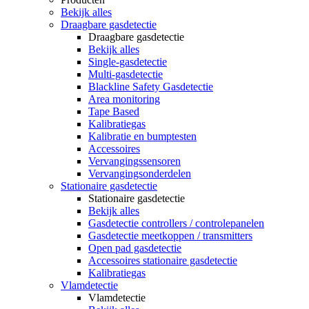
Bekijk alles
Draagbare gasdetectie
Draagbare gasdetectie
Bekijk alles
Single-gasdetectie
Multi-gasdetectie
Blackline Safety Gasdetectie
Area monitoring
Tape Based
Kalibratiegas
Kalibratie en bumptesten
Accessoires
Vervangingssensoren
Vervangingsonderdelen
Stationaire gasdetectie
Stationaire gasdetectie
Bekijk alles
Gasdetectie controllers / controlepanelen
Gasdetectie meetkoppen / transmitters
Open pad gasdetectie
Accessoires stationaire gasdetectie
Kalibratiegas
Vlamdetectie
Vlamdetectie