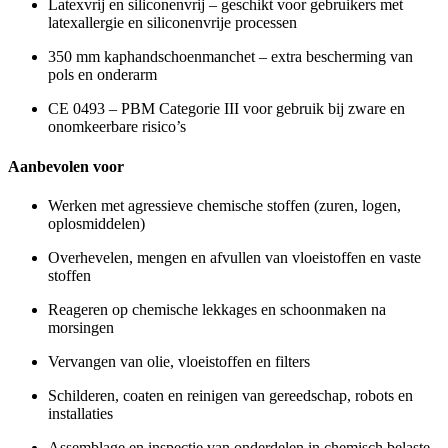
Latexvrij en siliconenvrij – geschikt voor gebruikers met
latexallergie en siliconenvrije processen
350 mm kaphandschoenmanchet – extra bescherming van
pols en onderarm
CE 0493 – PBM Categorie III voor gebruik bij zware en
onomkeerbare risico’s
Aanbevolen voor
Werken met agressieve chemische stoffen (zuren, logen,
oplosmiddelen)
Overhevelen, mengen en afvullen van vloeistoffen en vaste
stoffen
Reageren op chemische lekkages en schoonmaken na
morsingen
Vervangen van olie, vloeistoffen en filters
Schilderen, coaten en reinigen van gereedschap, robots en
installaties
Assemblage en inspectie van onderdelen in chemisch belaste