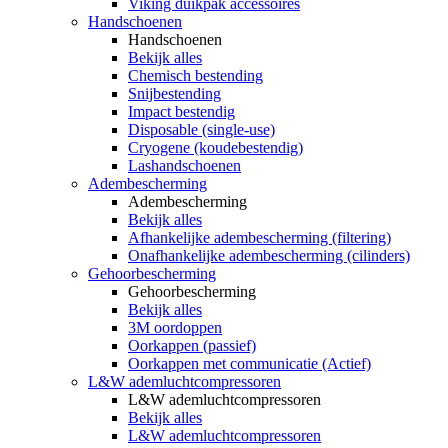
Viking duikpak accessoires
Handschoenen
Handschoenen
Bekijk alles
Chemisch bestending
Snijbestending
Impact bestendig
Disposable (single-use)
Cryogene (koudebestendig)
Lashandschoenen
Adembescherming
Adembescherming
Bekijk alles
Afhankelijke adembescherming (filtering)
Onafhankelijke adembescherming (cilinders)
Gehoorbescherming
Gehoorbescherming
Bekijk alles
3M oordoppen
Oorkappen (passief)
Oorkappen met communicatie (Actief)
L&W ademluchtcompressoren
L&W ademluchtcompressoren
Bekijk alles
L&W ademluchtcompressoren