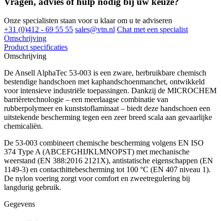
Vragen, advies of hulp nodig bij uw keuze?
Onze specialisten staan voor u klaar om u te adviseren
+31 (0)412 - 69 55 55
sales@vtn.nl
Chat met een specialist
Omschrijving
Product specificaties
Omschrijving
De Ansell AlphaTec 53-003 is een zware, herbruikbare chemisch
bestendige handschoen met kaphandschoenmanchet, ontwikkeld
voor intensieve industriële toepassingen. Dankzij de MICROCHEM
barrièretechnologie – een meerlaagse combinatie van
rubberpolymeer en kunststoflaminaat – biedt deze handschoen een
uitstekende bescherming tegen een zeer breed scala aan gevaarlijke
chemicaliën.
De 53-003 combineert chemische bescherming volgens EN ISO
374 Type A (ABCEFGHIJKLMNOPST) met mechanische
weerstand (EN 388:2016 2121X), antistatische eigenschappen (EN
1149-3) en contacthittebescherming tot 100 °C (EN 407 niveau 1).
De nylon voering zorgt voor comfort en zweetregulering bij
langdurig gebruik.
Gegevens