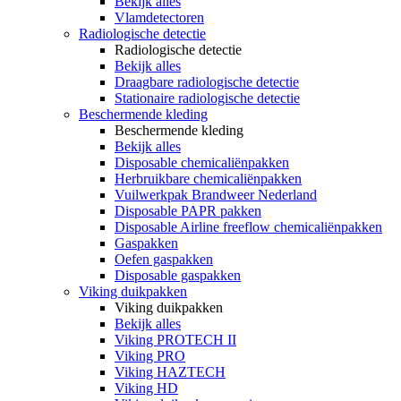
Bekijk alles
Vlamdetectoren
Radiologische detectie
Radiologische detectie
Bekijk alles
Draagbare radiologische detectie
Stationaire radiologische detectie
Beschermende kleding
Beschermende kleding
Bekijk alles
Disposable chemicaliënpakken
Herbruikbare chemicaliënpakken
Vuilwerkpak Brandweer Nederland
Disposable PAPR pakken
Disposable Airline freeflow chemicaliënpakken
Gaspakken
Oefen gaspakken
Disposable gaspakken
Viking duikpakken
Viking duikpakken
Bekijk alles
Viking PROTECH II
Viking PRO
Viking HAZTECH
Viking HD