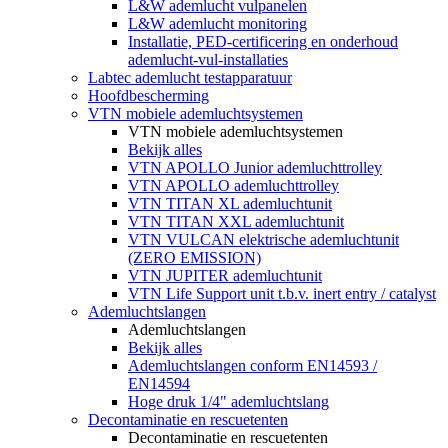
L&W ademlucht vulpanelen
L&W ademlucht monitoring
Installatie, PED-certificering en onderhoud
ademlucht-vul-installaties
Labtec ademlucht testapparatuur
Hoofdbescherming
VTN mobiele ademluchtsystemen
VTN mobiele ademluchtsystemen
Bekijk alles
VTN APOLLO Junior ademluchttrolley
VTN APOLLO ademluchttrolley
VTN TITAN XL ademluchtunit
VTN TITAN XXL ademluchtunit
VTN VULCAN elektrische ademluchtunit
(ZERO EMISSION)
VTN JUPITER ademluchtunit
VTN Life Support unit t.b.v. inert entry / catalyst
Ademluchtslangen
Ademluchtslangen
Bekijk alles
Ademluchtslangen conform EN14593 /
EN14594
Hoge druk 1/4" ademluchtslang
Decontaminatie en rescuetenten
Decontaminatie en rescuetenten