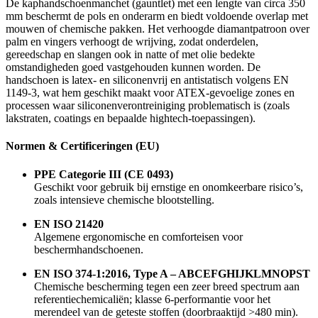
De kaphandschoenmanchet (gauntlet) met een lengte van circa 350
mm beschermt de pols en onderarm en biedt voldoende overlap met
mouwen of chemische pakken. Het verhoogde diamantpatroon over
palm en vingers verhoogt de wrijving, zodat onderdelen,
gereedschap en slangen ook in natte of met olie bedekte
omstandigheden goed vastgehouden kunnen worden. De
handschoen is latex- en siliconenvrij en antistatisch volgens EN
1149-3, wat hem geschikt maakt voor ATEX-gevoelige zones en
processen waar siliconenverontreiniging problematisch is (zoals
lakstraten, coatings en bepaalde hightech-toepassingen).
Normen & Certificeringen (EU)
PPE Categorie III (CE 0493)
Geschikt voor gebruik bij ernstige en onomkeerbare risico’s,
zoals intensieve chemische blootstelling.
EN ISO 21420
Algemene ergonomische en comforteisen voor
beschermhandschoenen.
EN ISO 374-1:2016, Type A – ABCEFGHIJKLMNOPST
Chemische bescherming tegen een zeer breed spectrum aan
referentiechemicaliën; klasse 6-performantie voor het
merendeel van de geteste stoffen (doorbraaktijd >480 min).