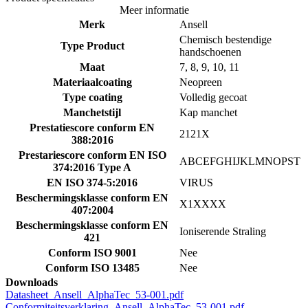
Meer informatie
Merk
Ansell
Chemisch bestendige
Type Product
handschoenen
Maat
7, 8, 9, 10, 11
Materiaalcoating
Neopreen
Type coating
Volledig gecoat
Manchetstijl
Kap manchet
Prestatiescore conform EN
2121X
388:2016
Prestariescore conform EN ISO
ABCEFGHIJKLMNOPST
374:2016 Type A
EN ISO 374-5:2016
VIRUS
Beschermingsklasse conform EN
X1XXXX
407:2004
Beschermingsklasse conform EN
Ioniserende Straling
421
Conform ISO 9001
Nee
Conform ISO 13485
Nee
Downloads
Datasheet_Ansell_AlphaTec_53-001.pdf
Conformiteitsverklaring_Ansell_AlphaTec_53-001.pdf