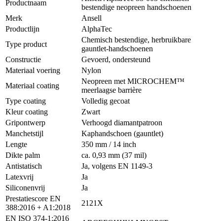
Productnaam
bestendige neopreen handschoenen
Merk
Ansell
Productlijn
AlphaTec
Chemisch bestendige, herbruikbare
Type product
gauntlet-handschoenen
Constructie
Gevoerd, ondersteund
Materiaal voering
Nylon
Neopreen met MICROCHEM™
Materiaal coating
meerlaagse barrière
Type coating
Volledig gecoat
Kleur coating
Zwart
Gripontwerp
Verhoogd diamantpatroon
Manchetstijl
Kaphandschoen (gauntlet)
Lengte
350 mm / 14 inch
Dikte palm
ca. 0,93 mm (37 mil)
Antistatisch
Ja, volgens EN 1149-3
Latexvrij
Ja
Siliconenvrij
Ja
Prestatiescore EN
2121X
388:2016 + A1:2018
EN ISO 374-1:2016