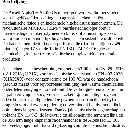
Beschrijving
De Ansell AlphaTec 53-003 is ontworpen voor werkomgevingen
waar dagelijkse blootstelling aan agressieve chemicaliën,
mechanische risico’s en incidentele hittebelasting samenkomen. De
revolutionaire MICROCHEM™ barrièretechnologie bouwt
meerdere lagen rubberpolymeer en kunststoflaminaat op elkaar,
waardoor een uitzonderlijk hoge chemische resistentie wordt bereikt.
De handschoen biedt klasse 6-performantie (doorbraaktijden >480
minuten) tegen 17 van de 18 in EN ISO 374-1:2016 geteste
chemicaliën, inclusief zure, alkalische en oplosmiddelhoudende
producten.
Naast chemische bescherming voldoet de 53-003 aan EN 388:2016
+ A1:2018 (2121X) voor mechanische weerstand en EN 407:2020
(X1XXXX) voor contactwarmte tot 100 °C, wat de handschoen
geschikt maakt voor bijvoorbeeld reiniging met warme chemicaliën,
onderdelenreiniging en onderhoud. De verhoogde diamantstructuur
in palm en vingers zorgt voor een zekere grip in natte, droge en
olieachtige omstandigheden. De gevoerde constructie met nylon
drager bevordert zweetregulering en vermindert handvermoeidheid,
ook tijdens langere diensten. Dankzij de antistatische eigenschappen
volgens EN 1149-3, de latexvrije en siliconenvrije samenstelling en
de 350 mm lange kaphandschoenmanchet is de AlphaTec 53-003
een veelzijdige, multi-hazard oplossing voor de chemische industrie,