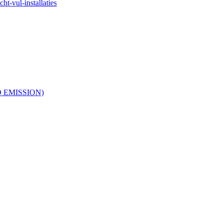
ht-vul-installaties
RO EMISSION)