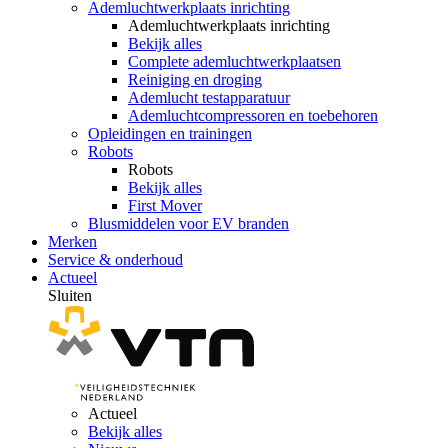
Ademluchtwerkplaats inrichting
Ademluchtwerkplaats inrichting
Bekijk alles
Complete ademluchtwerkplaatsen
Reiniging en droging
Ademlucht testapparatuur
Ademluchtcompressoren en toebehoren
Opleidingen en trainingen
Robots
Robots
Bekijk alles
First Mover
Blusmiddelen voor EV branden
Merken
Service & onderhoud
Actueel
Sluiten
Actueel
Bekijk alles