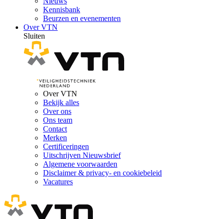
Nieuws
Kennisbank
Beurzen en evenementen
Over VTN
Sluiten
Over VTN
Bekijk alles
Over ons
Ons team
Contact
Merken
Certificeringen
Uitschrijven Nieuwsbrief
Algemene voorwaarden
Disclaimer & privacy- en cookiebeleid
Vacatures