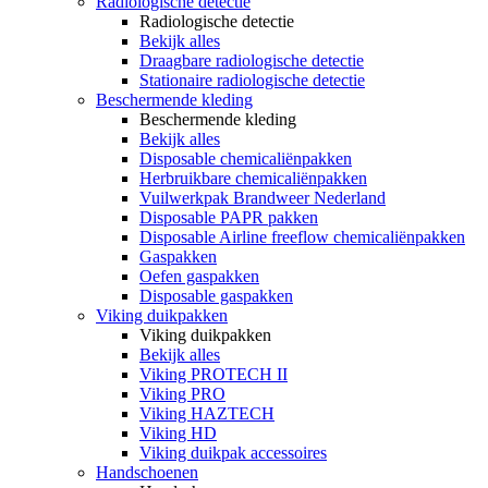
Radiologische detectie
Radiologische detectie
Bekijk alles
Draagbare radiologische detectie
Stationaire radiologische detectie
Beschermende kleding
Beschermende kleding
Bekijk alles
Disposable chemicaliënpakken
Herbruikbare chemicaliënpakken
Vuilwerkpak Brandweer Nederland
Disposable PAPR pakken
Disposable Airline freeflow chemicaliënpakken
Gaspakken
Oefen gaspakken
Disposable gaspakken
Viking duikpakken
Viking duikpakken
Bekijk alles
Viking PROTECH II
Viking PRO
Viking HAZTECH
Viking HD
Viking duikpak accessoires
Handschoenen