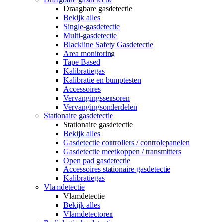
Draagbare gasdetectie
Bekijk alles
Single-gasdetectie
Multi-gasdetectie
Blackline Safety Gasdetectie
Area monitoring
Tape Based
Kalibratiegas
Kalibratie en bumptesten
Accessoires
Vervangingssensoren
Vervangingsonderdelen
Stationaire gasdetectie
Stationaire gasdetectie
Bekijk alles
Gasdetectie controllers / controlepanelen
Gasdetectie meetkoppen / transmitters
Open pad gasdetectie
Accessoires stationaire gasdetectie
Kalibratiegas
Vlamdetectie
Vlamdetectie
Bekijk alles
Vlamdetectoren