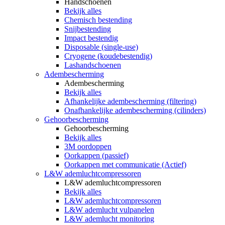
Handschoenen
Bekijk alles
Chemisch bestending
Snijbestending
Impact bestendig
Disposable (single-use)
Cryogene (koudebestendig)
Lashandschoenen
Adembescherming
Adembescherming
Bekijk alles
Afhankelijke adembescherming (filtering)
Onafhankelijke adembescherming (cilinders)
Gehoorbescherming
Gehoorbescherming
Bekijk alles
3M oordoppen
Oorkappen (passief)
Oorkappen met communicatie (Actief)
L&W ademluchtcompressoren
L&W ademluchtcompressoren
Bekijk alles
L&W ademluchtcompressoren
L&W ademlucht vulpanelen
L&W ademlucht monitoring