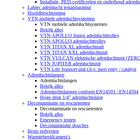
Installatie, PED-certificering en onderhoud ademluc
Labtec ademlucht testapparatuur
Hoofdbescherming
VTN mobiele ademluchtsystemen
VTN mobiele ademluchtsystemen
Bekijk alles
VTN APOLLO Junior ademluchttrolley
VTN APOLLO ademluchttrolley
VTN TITAN XL ademluchtunit
VTN TITAN XXL ademluchtunit
VTN VULCAN elektrische ademluchtunit (ZE
VTN JUPITER ademluchtunit
VTN Life Support unit t.b.v. inert entry / catalyst
Ademluchtslangen
Ademluchtslangen
Bekijk alles
Ademluchtslangen conform EN14593 / EN14594
Hoge druk 1/4" ademluchtslang
Decontaminatie en rescuetenten
Decontaminatie en rescuetenten
Bekijk alles
Emergency tenten
Decontaminatie douches
Besto redvesten
Warmtebeeldcamera's