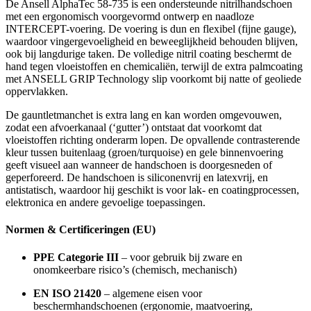
De Ansell AlphaTec 58-735 is een ondersteunde nitrilhandschoen
met een ergonomisch voorgevormd ontwerp en naadloze
INTERCEPT-voering. De voering is dun en flexibel (fijne gauge),
waardoor vingergevoeligheid en beweeglijkheid behouden blijven,
ook bij langdurige taken. De volledige nitril coating beschermt de
hand tegen vloeistoffen en chemicaliën, terwijl de extra palmcoating
met ANSELL GRIP Technology slip voorkomt bij natte of geoliede
oppervlakken.
De gauntletmanchet is extra lang en kan worden omgevouwen,
zodat een afvoerkanaal (‘gutter’) ontstaat dat voorkomt dat
vloeistoffen richting onderarm lopen. De opvallende contrasterende
kleur tussen buitenlaag (groen/turquoise) en gele binnenvoering
geeft visueel aan wanneer de handschoen is doorgesneden of
geperforeerd. De handschoen is siliconenvrij en latexvrij, en
antistatisch, waardoor hij geschikt is voor lak- en coatingprocessen,
elektronica en andere gevoelige toepassingen.
Normen & Certificeringen (EU)
PPE Categorie III
– voor gebruik bij zware en
onomkeerbare risico’s (chemisch, mechanisch)
EN ISO 21420
– algemene eisen voor
beschermhandschoenen (ergonomie, maatvoering,