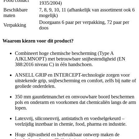
Food contact
1935/2004)
Beschikbare
7, 8, 9, 10, 11 (afhankelijk van assortiment ook 6
maten
mogelijk)
Doorgaans 6 paar per verpakking, 72 paar per
Verpakking
doos
Waarom kiezen voor dit product?
Combineert hoge chemische bescherming (Type A
AJKLMNOPT) met betrouwbare snijbestendigheid (EN
388:2016 niveau C) in één handschoen.
ANSELL GRIP en INTERCEPT-technologie zorgen voor
uitstekende grip, snijbescherming en comfort, zelfs bij natte of
geoliede onderdelen.
350 mm gauntletmanchet en omvouwbare boord beschermen
pols en onderarm en voorkomen dat chemicaliën langs de arm
lopen.
Latexvrij, siliconenvrij, antistatisch en voedselgekeurd –
veelzijdig inzetbaar in chemie, food, pharma en industrie.
Hoge slijtvastheid en herbruikbaar ontwerp maken de