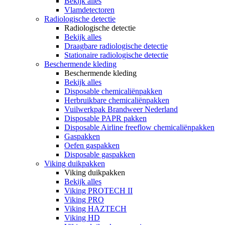
Bekijk alles
Vlamdetectoren
Radiologische detectie
Radiologische detectie
Bekijk alles
Draagbare radiologische detectie
Stationaire radiologische detectie
Beschermende kleding
Beschermende kleding
Bekijk alles
Disposable chemicaliënpakken
Herbruikbare chemicaliënpakken
Vuilwerkpak Brandweer Nederland
Disposable PAPR pakken
Disposable Airline freeflow chemicaliënpakken
Gaspakken
Oefen gaspakken
Disposable gaspakken
Viking duikpakken
Viking duikpakken
Bekijk alles
Viking PROTECH II
Viking PRO
Viking HAZTECH
Viking HD