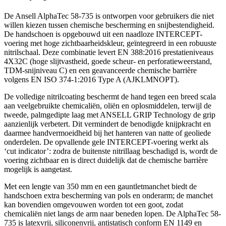
De Ansell AlphaTec 58-735 is ontworpen voor gebruikers die niet
willen kiezen tussen chemische bescherming en snijbestendigheid.
De handschoen is opgebouwd uit een naadloze INTERCEPT-
voering met hoge zichtbaarheidskleur, geïntegreerd in een robuuste
nitrilschaal. Deze combinatie levert EN 388:2016 prestatieniveaus
4X32C (hoge slijtvastheid, goede scheur- en perforatieweerstand,
TDM-snijniveau C) en een geavanceerde chemische barrière
volgens EN ISO 374-1:2016 Type A (AJKLMNOPT).
De volledige nitrilcoating beschermt de hand tegen een breed scala
aan veelgebruikte chemicaliën, oliën en oplosmiddelen, terwijl de
tweede, palmgedipte laag met ANSELL GRIP Technology de grip
aanzienlijk verbetert. Dit vermindert de benodigde knijpkracht en
daarmee handvermoeidheid bij het hanteren van natte of geoliede
onderdelen. De opvallende gele INTERCEPT-voering werkt als
‘cut indicator’: zodra de buitenste nitrillaag beschadigd is, wordt de
voering zichtbaar en is direct duidelijk dat de chemische barrière
mogelijk is aangetast.
Met een lengte van 350 mm en een gauntletmanchet biedt de
handschoen extra bescherming van pols en onderarm; de manchet
kan bovendien omgevouwen worden tot een goot, zodat
chemicaliën niet langs de arm naar beneden lopen. De AlphaTec 58-
735 is latexvrij, siliconenvrij, antistatisch conform EN 1149 en