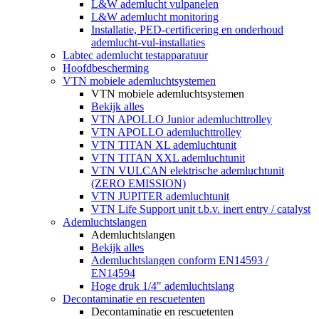
L&W ademlucht vulpanelen
L&W ademlucht monitoring
Installatie, PED-certificering en onderhoud
ademlucht-vul-installaties
Labtec ademlucht testapparatuur
Hoofdbescherming
VTN mobiele ademluchtsystemen
VTN mobiele ademluchtsystemen
Bekijk alles
VTN APOLLO Junior ademluchttrolley
VTN APOLLO ademluchttrolley
VTN TITAN XL ademluchtunit
VTN TITAN XXL ademluchtunit
VTN VULCAN elektrische ademluchtunit
(ZERO EMISSION)
VTN JUPITER ademluchtunit
VTN Life Support unit t.b.v. inert entry / catalyst
Ademluchtslangen
Ademluchtslangen
Bekijk alles
Ademluchtslangen conform EN14593 /
EN14594
Hoge druk 1/4" ademluchtslang
Decontaminatie en rescuetenten
Decontaminatie en rescuetenten