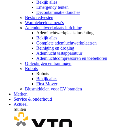
Bekijk alles
Emergency tenten
Decontaminatie douches
Besto redvesten
Warmtebeeldcamera's
Ademluchtwerkplaats inrichting
Ademluchtwerkplaats inrichting
Bekijk alles
Complete ademluchtwerkplaatsen
Reiniging en droging
Ademlucht testapparatuur
Ademluchtcompressoren en toebehoren
Opleidingen en trainingen
Robots
Robots
Bekijk alles
First Mover
Blusmiddelen voor EV branden
Merken
Service & onderhoud
Actueel
Sluiten