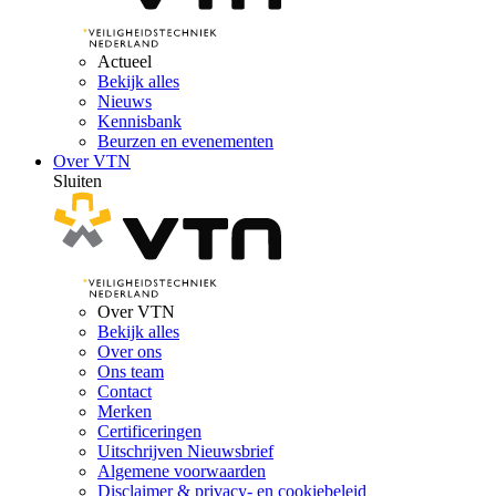
Actueel
Bekijk alles
Nieuws
Kennisbank
Beurzen en evenementen
Over VTN
Sluiten
Over VTN
Bekijk alles
Over ons
Ons team
Contact
Merken
Certificeringen
Uitschrijven Nieuwsbrief
Algemene voorwaarden
Disclaimer & privacy- en cookiebeleid