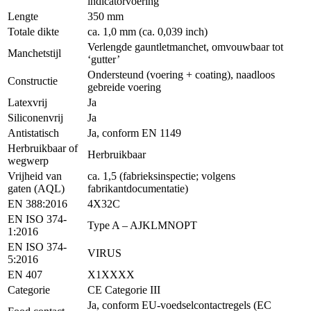
indicatorvoering
Lengte
350 mm
Totale dikte
ca. 1,0 mm (ca. 0,039 inch)
Verlengde gauntletmanchet, omvouwbaar tot
Manchetstijl
‘gutter’
Ondersteund (voering + coating), naadloos
Constructie
gebreide voering
Latexvrij
Ja
Siliconenvrij
Ja
Antistatisch
Ja, conform EN 1149
Herbruikbaar of
Herbruikbaar
wegwerp
Vrijheid van
ca. 1,5 (fabrieksinspectie; volgens
gaten (AQL)
fabrikantdocumentatie)
EN 388:2016
4X32C
EN ISO 374-
Type A – AJKLMNOPT
1:2016
EN ISO 374-
VIRUS
5:2016
EN 407
X1XXXX
Categorie
CE Categorie III
Ja, conform EU-voedselcontactregels (EC