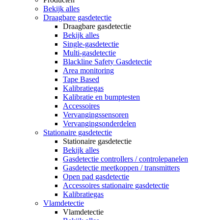
Bekijk alles
Draagbare gasdetectie
Draagbare gasdetectie
Bekijk alles
Single-gasdetectie
Multi-gasdetectie
Blackline Safety Gasdetectie
Area monitoring
Tape Based
Kalibratiegas
Kalibratie en bumptesten
Accessoires
Vervangingssensoren
Vervangingsonderdelen
Stationaire gasdetectie
Stationaire gasdetectie
Bekijk alles
Gasdetectie controllers / controlepanelen
Gasdetectie meetkoppen / transmitters
Open pad gasdetectie
Accessoires stationaire gasdetectie
Kalibratiegas
Vlamdetectie
Vlamdetectie