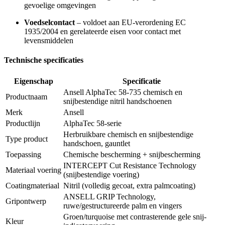
gevoelige omgevingen
Voedselcontact
– voldoet aan EU-verordening EC
1935/2004 en gerelateerde eisen voor contact met
levensmiddelen
Technische specificaties
Eigenschap
Specificatie
Ansell AlphaTec 58-735 chemisch en
Productnaam
snijbestendige nitril handschoenen
Merk
Ansell
Productlijn
AlphaTec 58-serie
Herbruikbare chemisch en snijbestendige
Type product
handschoen, gauntlet
Toepassing
Chemische bescherming + snijbescherming
INTERCEPT Cut Resistance Technology
Materiaal voering
(snijbestendige voering)
Coatingmateriaal
Nitril (volledig gecoat, extra palmcoating)
ANSELL GRIP Technology,
Gripontwerp
ruwe/gestructureerde palm en vingers
Groen/turquoise met contrasterende gele snij-
Kleur