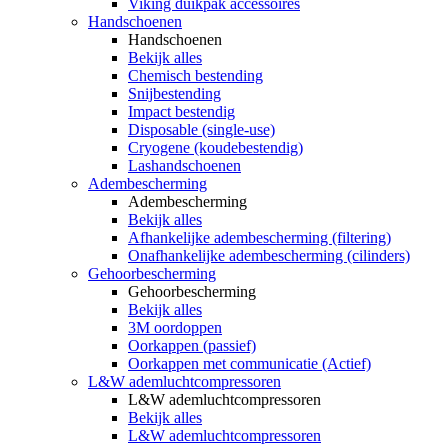
Viking duikpak accessoires
Handschoenen
Handschoenen
Bekijk alles
Chemisch bestending
Snijbestending
Impact bestendig
Disposable (single-use)
Cryogene (koudebestendig)
Lashandschoenen
Adembescherming
Adembescherming
Bekijk alles
Afhankelijke adembescherming (filtering)
Onafhankelijke adembescherming (cilinders)
Gehoorbescherming
Gehoorbescherming
Bekijk alles
3M oordoppen
Oorkappen (passief)
Oorkappen met communicatie (Actief)
L&W ademluchtcompressoren
L&W ademluchtcompressoren
Bekijk alles
L&W ademluchtcompressoren