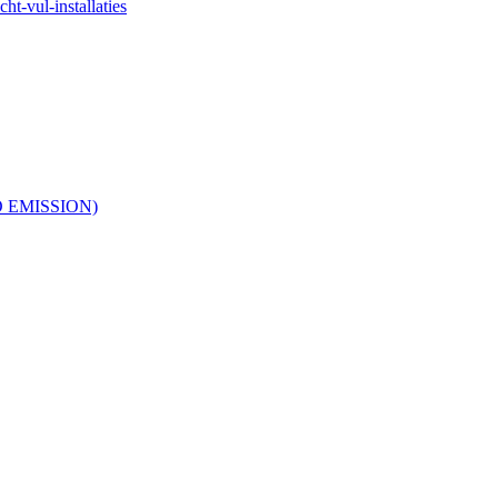
ht-vul-installaties
RO EMISSION)