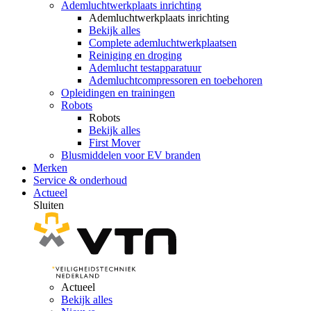
Ademluchtwerkplaats inrichting
Ademluchtwerkplaats inrichting
Bekijk alles
Complete ademluchtwerkplaatsen
Reiniging en droging
Ademlucht testapparatuur
Ademluchtcompressoren en toebehoren
Opleidingen en trainingen
Robots
Robots
Bekijk alles
First Mover
Blusmiddelen voor EV branden
Merken
Service & onderhoud
Actueel
Sluiten
Actueel
Bekijk alles