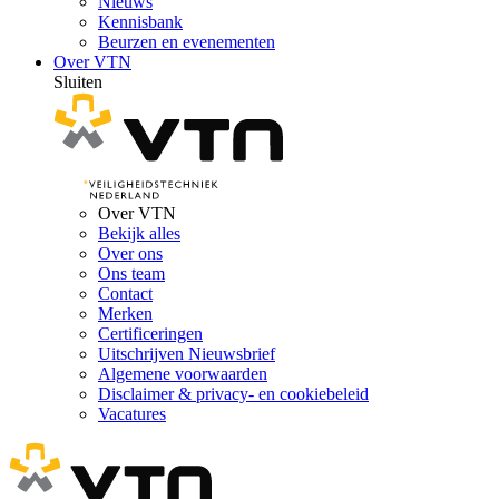
Nieuws
Kennisbank
Beurzen en evenementen
Over VTN
Sluiten
Over VTN
Bekijk alles
Over ons
Ons team
Contact
Merken
Certificeringen
Uitschrijven Nieuwsbrief
Algemene voorwaarden
Disclaimer & privacy- en cookiebeleid
Vacatures