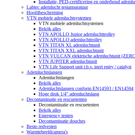
Installatie, PED-certificering en onderhoud ademluc
Labtec ademlucht testapparatuur
Hoofdbescherming
VTN mobiele ademluchtsystemen
VTN mobiele ademluchtsystemen
Bekijk alles
VTN APOLLO Junior ademluchttrolley
VTN APOLLO ademluchttrolley
VTN TITAN XL ademluchtunit
VTN TITAN XXL ademluchtunit
VTN VULCAN elektrische ademluchtunit (ZE
VTN JUPITER ademluchtunit
VTN Life Support unit t.b.v. inert entry / catalyst
Ademluchtslangen
Ademluchtslangen
Bekijk alles
Ademluchtslangen conform EN14593 / EN14594
Hoge druk 1/4" ademluchtslang
Decontaminatie en rescuetenten
Decontaminatie en rescuetenten
Bekijk alles
Emergency tenten
Decontaminatie douches
Besto redvesten
Warmtebeeldcamera's