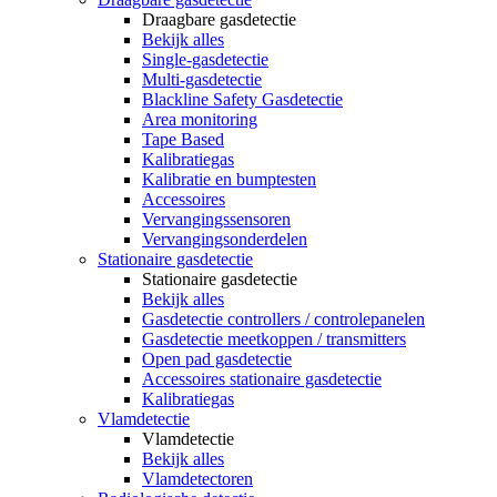
Draagbare gasdetectie
Bekijk alles
Single-gasdetectie
Multi-gasdetectie
Blackline Safety Gasdetectie
Area monitoring
Tape Based
Kalibratiegas
Kalibratie en bumptesten
Accessoires
Vervangingssensoren
Vervangingsonderdelen
Stationaire gasdetectie
Stationaire gasdetectie
Bekijk alles
Gasdetectie controllers / controlepanelen
Gasdetectie meetkoppen / transmitters
Open pad gasdetectie
Accessoires stationaire gasdetectie
Kalibratiegas
Vlamdetectie
Vlamdetectie
Bekijk alles
Vlamdetectoren