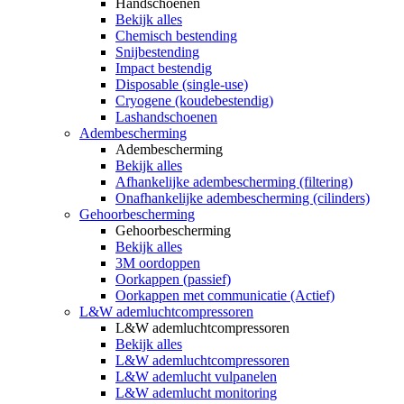
Handschoenen
Bekijk alles
Chemisch bestending
Snijbestending
Impact bestendig
Disposable (single-use)
Cryogene (koudebestendig)
Lashandschoenen
Adembescherming
Adembescherming
Bekijk alles
Afhankelijke adembescherming (filtering)
Onafhankelijke adembescherming (cilinders)
Gehoorbescherming
Gehoorbescherming
Bekijk alles
3M oordoppen
Oorkappen (passief)
Oorkappen met communicatie (Actief)
L&W ademluchtcompressoren
L&W ademluchtcompressoren
Bekijk alles
L&W ademluchtcompressoren
L&W ademlucht vulpanelen
L&W ademlucht monitoring