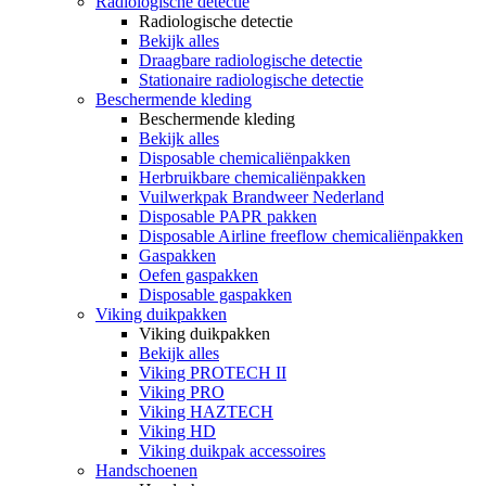
Radiologische detectie
Radiologische detectie
Bekijk alles
Draagbare radiologische detectie
Stationaire radiologische detectie
Beschermende kleding
Beschermende kleding
Bekijk alles
Disposable chemicaliënpakken
Herbruikbare chemicaliënpakken
Vuilwerkpak Brandweer Nederland
Disposable PAPR pakken
Disposable Airline freeflow chemicaliënpakken
Gaspakken
Oefen gaspakken
Disposable gaspakken
Viking duikpakken
Viking duikpakken
Bekijk alles
Viking PROTECH II
Viking PRO
Viking HAZTECH
Viking HD
Viking duikpak accessoires
Handschoenen