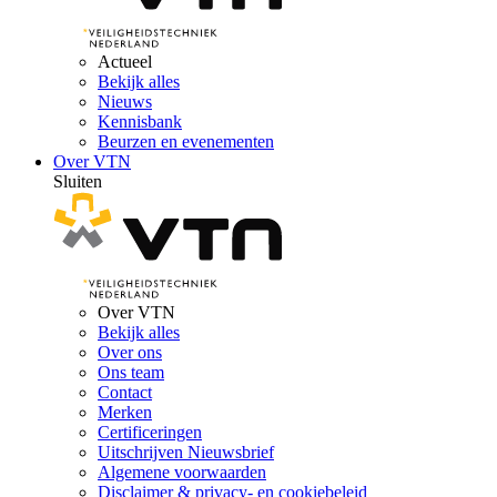
Actueel
Bekijk alles
Nieuws
Kennisbank
Beurzen en evenementen
Over VTN
Sluiten
Over VTN
Bekijk alles
Over ons
Ons team
Contact
Merken
Certificeringen
Uitschrijven Nieuwsbrief
Algemene voorwaarden
Disclaimer & privacy- en cookiebeleid