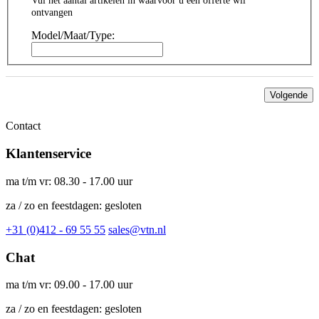
Vul het aantal artikelen in waarvoor u een offerte wil
ontvangen
Model/Maat/Type:
Volgende
Contact
Klantenservice
ma t/m vr: 08.30 - 17.00 uur
za / zo en feestdagen: gesloten
+31 (0)412 - 69 55 55
sales@vtn.nl
Chat
ma t/m vr: 09.00 - 17.00 uur
za / zo en feestdagen: gesloten