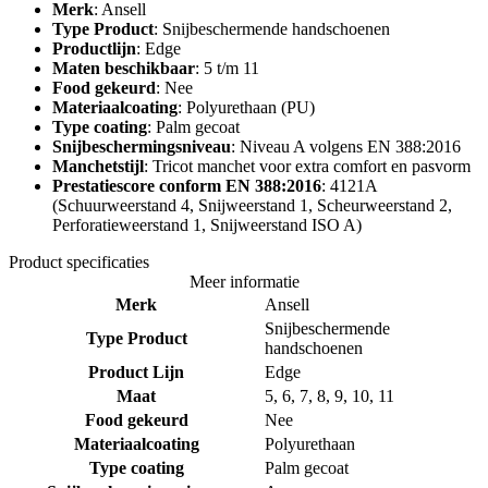
Merk
: Ansell
Type Product
: Snijbeschermende handschoenen
Productlijn
: Edge
Maten beschikbaar
: 5 t/m 11
Food gekeurd
: Nee
Materiaalcoating
: Polyurethaan (PU)
Type coating
: Palm gecoat
Snijbeschermingsniveau
: Niveau A volgens EN 388:2016
Manchetstijl
: Tricot manchet voor extra comfort en pasvorm
Prestatiescore conform EN 388:2016
: 4121A
(Schuurweerstand 4, Snijweerstand 1, Scheurweerstand 2,
Perforatieweerstand 1, Snijweerstand ISO A)
Product specificaties
Meer informatie
Merk
Ansell
Snijbeschermende
Type Product
handschoenen
Product Lijn
Edge
Maat
5, 6, 7, 8, 9, 10, 11
Food gekeurd
Nee
Materiaalcoating
Polyurethaan
Type coating
Palm gecoat