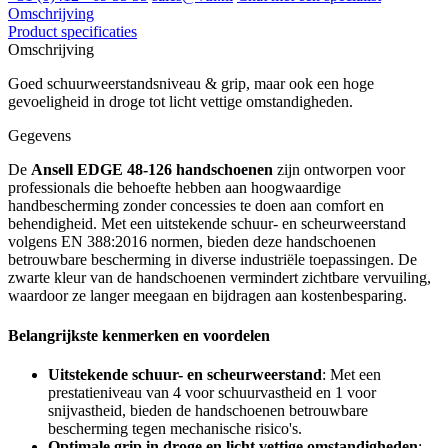
Omschrijving
Product specificaties
Omschrijving
Goed schuurweerstandsniveau & grip, maar ook een hoge
gevoeligheid in droge tot licht vettige omstandigheden.
Gegevens
De
Ansell EDGE 48-126 handschoenen
zijn ontworpen voor
professionals die behoefte hebben aan hoogwaardige
handbescherming zonder concessies te doen aan comfort en
behendigheid. Met een uitstekende schuur- en scheurweerstand
volgens EN 388:2016 normen, bieden deze handschoenen
betrouwbare bescherming in diverse industriële toepassingen. De
zwarte kleur van de handschoenen vermindert zichtbare vervuiling,
waardoor ze langer meegaan en bijdragen aan kostenbesparing.
Belangrijkste kenmerken en voordelen
Uitstekende schuur- en scheurweerstand
: Met een
prestatieniveau van 4 voor schuurvastheid en 1 voor
snijvastheid, bieden de handschoenen betrouwbare
bescherming tegen mechanische risico's.
Optimale grip in droge en licht vettige omstandigheden
: