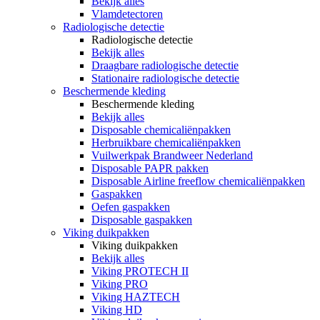
Bekijk alles
Vlamdetectoren
Radiologische detectie
Radiologische detectie
Bekijk alles
Draagbare radiologische detectie
Stationaire radiologische detectie
Beschermende kleding
Beschermende kleding
Bekijk alles
Disposable chemicaliënpakken
Herbruikbare chemicaliënpakken
Vuilwerkpak Brandweer Nederland
Disposable PAPR pakken
Disposable Airline freeflow chemicaliënpakken
Gaspakken
Oefen gaspakken
Disposable gaspakken
Viking duikpakken
Viking duikpakken
Bekijk alles
Viking PROTECH II
Viking PRO
Viking HAZTECH
Viking HD