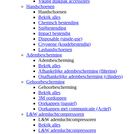
Viking duikpak accessoires
Handschoenen
Handschoenen
Bekijk alles
Chemisch bestending
Snijbestending
Impact bestendig
Disposable (single-use)
Cryogene (koudebestendig)
Lashandschoenen
Adembescherming
Adembescherming
Bekijk alles
Afhankelijke adembescherming (filtering)
Onafhankelijke adembescherming (cilinders)
Gehoorbescherming
Gehoorbescherming
Bekijk alles
3M oordoppen
Oorkappen (passief)
Oorkappen met communicatie (Actief)
L&W ademluchtcompressoren
L&W ademluchtcompressoren
Bekijk alles
L&W ademluchtcompressoren