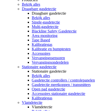
Bekijk alles
Draagbare gasdetectie
Draagbare gasdetectie
Bekijk alles
Single-gasdetectie
Multi-gasdetectie
Blackline Safety Gasdetectie
Area monitoring
Tape Based
Kalibratiegas
Kalibratie en bumptesten
Accessoires
Vervangingssensoren
Vervangingsonderdelen
Stationaire gasdetectie
Stationaire gasdetectie
Bekijk alles
Gasdetectie controllers / controlepanelen
Gasdetectie meetkoppen / transmitters
Open pad gasdetectie
Accessoires stationaire gasdetectie
Kalibratiegas
Vlamdetectie
Vlamdetectie