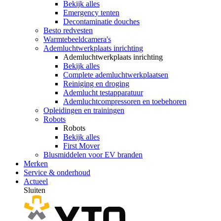
Bekijk alles
Emergency tenten
Decontaminatie douches
Besto redvesten
Warmtebeeldcamera's
Ademluchtwerkplaats inrichting
Ademluchtwerkplaats inrichting
Bekijk alles
Complete ademluchtwerkplaatsen
Reiniging en droging
Ademlucht testapparatuur
Ademluchtcompressoren en toebehoren
Opleidingen en trainingen
Robots
Robots
Bekijk alles
First Mover
Blusmiddelen voor EV branden
Merken
Service & onderhoud
Actueel
Sluiten