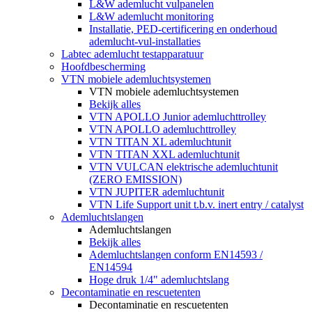
L&W ademlucht vulpanelen
L&W ademlucht monitoring
Installatie, PED-certificering en onderhoud
ademlucht-vul-installaties
Labtec ademlucht testapparatuur
Hoofdbescherming
VTN mobiele ademluchtsystemen
VTN mobiele ademluchtsystemen
Bekijk alles
VTN APOLLO Junior ademluchttrolley
VTN APOLLO ademluchttrolley
VTN TITAN XL ademluchtunit
VTN TITAN XXL ademluchtunit
VTN VULCAN elektrische ademluchtunit
(ZERO EMISSION)
VTN JUPITER ademluchtunit
VTN Life Support unit t.b.v. inert entry / catalyst
Ademluchtslangen
Ademluchtslangen
Bekijk alles
Ademluchtslangen conform EN14593 /
EN14594
Hoge druk 1/4" ademluchtslang
Decontaminatie en rescuetenten
Decontaminatie en rescuetenten