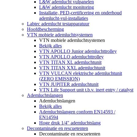
L&W ademlucht vulpanelen
L&W ademlucht monitoring
Installatie, PED-certificering en onderhoud
ademlucht-vul-installaties
Labtec ademlucht testapparatuur
Hoofdbescherming
VTN mobiele ademluchtsystemen
VTN mobiele ademluchtsystemen
Bekijk alles
VTN APOLLO Junior ademluchttrolley
VTN APOLLO ademluchttrolley
VTN TITAN XL ademluchtunit
VTN TITAN XXL ademluchtunit
VTN VULCAN elektrische ademluchtunit
(ZERO EMISSION)
VTN JUPITER ademluchtunit
VTN Life Support unit t.b.v. inert entry / catalyst
Ademluchtslangen
Ademluchtslangen
Bekijk alles
Ademluchtslangen conform EN14593 /
EN14594
Hoge druk 1/4" ademluchtslang
Decontaminatie en rescuetenten
Decontaminatie en rescuetenten