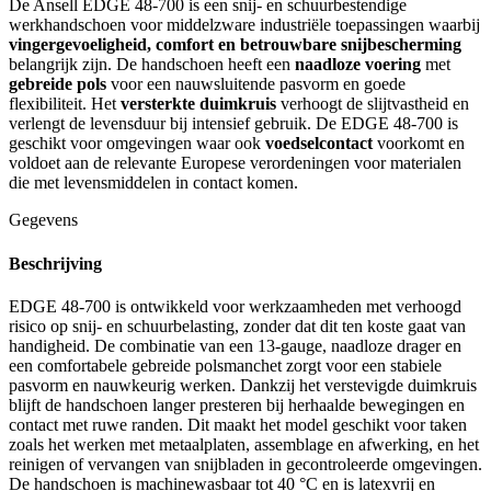
De Ansell EDGE 48-700 is een snij- en schuurbestendige
werkhandschoen voor middelzware industriële toepassingen waarbij
vingergevoeligheid, comfort en betrouwbare snijbescherming
belangrijk zijn. De handschoen heeft een
naadloze voering
met
gebreide pols
voor een nauwsluitende pasvorm en goede
flexibiliteit. Het
versterkte duimkruis
verhoogt de slijtvastheid en
verlengt de levensduur bij intensief gebruik. De EDGE 48-700 is
geschikt voor omgevingen waar ook
voedselcontact
voorkomt en
voldoet aan de relevante Europese verordeningen voor materialen
die met levensmiddelen in contact komen.
Gegevens
Beschrijving
EDGE 48-700 is ontwikkeld voor werkzaamheden met verhoogd
risico op snij- en schuurbelasting, zonder dat dit ten koste gaat van
handigheid. De combinatie van een 13-gauge, naadloze drager en
een comfortabele gebreide polsmanchet zorgt voor een stabiele
pasvorm en nauwkeurig werken. Dankzij het verstevigde duimkruis
blijft de handschoen langer presteren bij herhaalde bewegingen en
contact met ruwe randen. Dit maakt het model geschikt voor taken
zoals het werken met metaalplaten, assemblage en afwerking, en het
reinigen of vervangen van snijbladen in gecontroleerde omgevingen.
De handschoen is machinewasbaar tot 40 °C en is latexvrij en