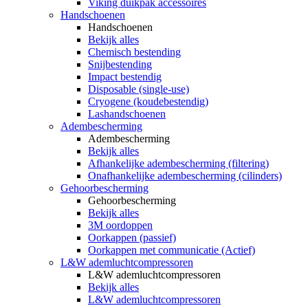
Viking duikpak accessoires
Handschoenen
Handschoenen
Bekijk alles
Chemisch bestending
Snijbestending
Impact bestendig
Disposable (single-use)
Cryogene (koudebestendig)
Lashandschoenen
Adembescherming
Adembescherming
Bekijk alles
Afhankelijke adembescherming (filtering)
Onafhankelijke adembescherming (cilinders)
Gehoorbescherming
Gehoorbescherming
Bekijk alles
3M oordoppen
Oorkappen (passief)
Oorkappen met communicatie (Actief)
L&W ademluchtcompressoren
L&W ademluchtcompressoren
Bekijk alles
L&W ademluchtcompressoren