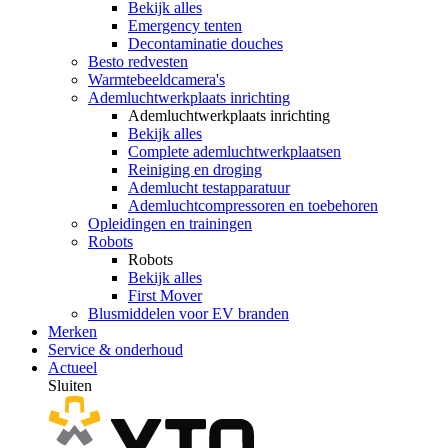
Bekijk alles
Emergency tenten
Decontaminatie douches
Besto redvesten
Warmtebeeldcamera's
Ademluchtwerkplaats inrichting
Ademluchtwerkplaats inrichting
Bekijk alles
Complete ademluchtwerkplaatsen
Reiniging en droging
Ademlucht testapparatuur
Ademluchtcompressoren en toebehoren
Opleidingen en trainingen
Robots
Robots
Bekijk alles
First Mover
Blusmiddelen voor EV branden
Merken
Service & onderhoud
Actueel
Sluiten