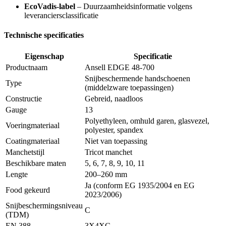
EcoVadis-label
– Duurzaamheidsinformatie volgens
leveranciersclassificatie
Technische specificaties
Eigenschap
Specificatie
Productnaam
Ansell EDGE 48-700
Snijbeschermende handschoenen
Type
(middelzware toepassingen)
Constructie
Gebreid, naadloos
Gauge
13
Polyethyleen, omhuld garen, glasvezel,
Voeringmateriaal
polyester, spandex
Coatingmateriaal
Niet van toepassing
Manchetstijl
Tricot manchet
Beschikbare maten
5, 6, 7, 8, 9, 10, 11
Lengte
200–260 mm
Ja (conform EG 1935/2004 en EG
Food gekeurd
2023/2006)
Snijbeschermingsniveau
C
(TDM)
EN 388
3X4XC