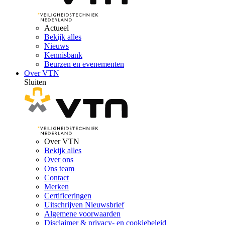
Actueel
Bekijk alles
Nieuws
Kennisbank
Beurzen en evenementen
Over VTN
Sluiten
Over VTN
Bekijk alles
Over ons
Ons team
Contact
Merken
Certificeringen
Uitschrijven Nieuwsbrief
Algemene voorwaarden
Disclaimer & privacy- en cookiebeleid