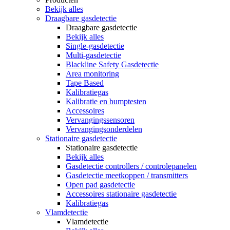
Bekijk alles
Draagbare gasdetectie
Draagbare gasdetectie
Bekijk alles
Single-gasdetectie
Multi-gasdetectie
Blackline Safety Gasdetectie
Area monitoring
Tape Based
Kalibratiegas
Kalibratie en bumptesten
Accessoires
Vervangingssensoren
Vervangingsonderdelen
Stationaire gasdetectie
Stationaire gasdetectie
Bekijk alles
Gasdetectie controllers / controlepanelen
Gasdetectie meetkoppen / transmitters
Open pad gasdetectie
Accessoires stationaire gasdetectie
Kalibratiegas
Vlamdetectie
Vlamdetectie