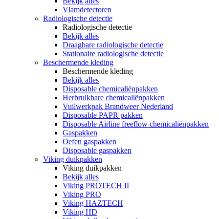
Bekijk alles
Vlamdetectoren
Radiologische detectie
Radiologische detectie
Bekijk alles
Draagbare radiologische detectie
Stationaire radiologische detectie
Beschermende kleding
Beschermende kleding
Bekijk alles
Disposable chemicaliënpakken
Herbruikbare chemicaliënpakken
Vuilwerkpak Brandweer Nederland
Disposable PAPR pakken
Disposable Airline freeflow chemicaliënpakken
Gaspakken
Oefen gaspakken
Disposable gaspakken
Viking duikpakken
Viking duikpakken
Bekijk alles
Viking PROTECH II
Viking PRO
Viking HAZTECH
Viking HD