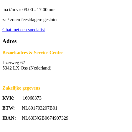
ma t/m vr: 09.00 - 17.00 uur
za / zo en feestdagen: gesloten
Chat met een specialist
Adres
Bezoekadres & Service Centre
IJzerweg 67
5342 LX Oss (Nederland)
Zakelijke gegevens
KVK:
16068373
BTW:
NL801703207B01
IBAN:
NL63INGB0674907329