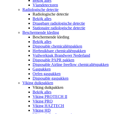
Bekijk alles
Vlamdetectoren
Radiologische detectie
Radiologische detectie
Bekijk alles
Draagbare radiologische detectie
Stationaire radiologische detectie
Beschermende kleding
Beschermende kleding
Bekijk alles
Disposable chemicaliënpakken
Herbruikbare chemicaliënpakken
Vuilwerkpak Brandweer Nederland
Disposable PAPR pakken
Disposable Airline freeflow chemicaliënpakken
Gaspakken
Oefen gaspakken
Disposable gaspakken
Viking duikpakken
Viking duikpakken
Bekijk alles
Viking PROTECH II
Viking PRO
Viking HAZTECH
Viking HD