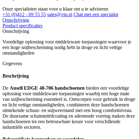
Onze specialisten staan voor u klaar om u te adviseren
+31 (0)412 - 69 55 55
sales@vtn.nl
Chat met een specialist
Omschrijving
Product specificaties
Omschrijving
Voordelige oplossing voor middelzware toepassingen waarvoor je
een hoge snijbescherming nodig hebt in droge en licht vettige
omstandigheden
Gegevens
Beschrijving
De
Ansell EDGE 48-706 handschoenen
bieden een voordelige
oplossing voor middelzware toepassingen waarbij een hoge mate
van snijbescherming essentieel is. Ontworpen voor gebruik in droge
en licht vettige omstandigheden, combineren deze handschoenen
uitstekende schuur- en snijweerstand met een hoog comfortniveau.
De duurzame schuimnitrilcoating en ademende voering maken deze
handschoenen tot een betrouwbare keuze voor verschillende
industriële sectoren.