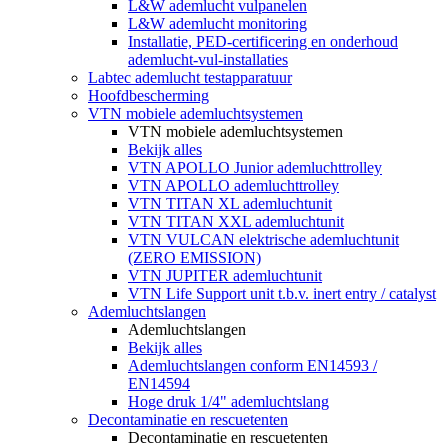
L&W ademlucht vulpanelen
L&W ademlucht monitoring
Installatie, PED-certificering en onderhoud
ademlucht-vul-installaties
Labtec ademlucht testapparatuur
Hoofdbescherming
VTN mobiele ademluchtsystemen
VTN mobiele ademluchtsystemen
Bekijk alles
VTN APOLLO Junior ademluchttrolley
VTN APOLLO ademluchttrolley
VTN TITAN XL ademluchtunit
VTN TITAN XXL ademluchtunit
VTN VULCAN elektrische ademluchtunit
(ZERO EMISSION)
VTN JUPITER ademluchtunit
VTN Life Support unit t.b.v. inert entry / catalyst
Ademluchtslangen
Ademluchtslangen
Bekijk alles
Ademluchtslangen conform EN14593 /
EN14594
Hoge druk 1/4" ademluchtslang
Decontaminatie en rescuetenten
Decontaminatie en rescuetenten