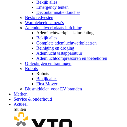
Bekijk alles
Emergency tenten
Decontaminatie douches
Besto redvesten
Warmtebeeldcamera's
Ademluchtwerkplaats inrichting
Ademluchtwerkplaats inrichting
Bekijk alles
Complete ademluchtwerkplaatsen
Reiniging en droging
Ademlucht testapparatuur
Ademluchtcompressoren en toebehoren
Opleidingen en trainingen
Robots
Robots
Bekijk alles
First Mover
Blusmiddelen voor EV branden
Merken
Service & onderhoud
Actueel
Sluiten