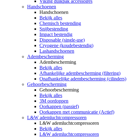
Viking duikpak accessoires
Handschoenen
Handschoenen
Bekijk alles
Chemisch bestending
Snijbestending
Impact bestendig
Disposable (single-use)
Cryogene (koudebestendig)
Lashandschoenen
Adembescherming
Adembescherming
Bekijk alles
Afhankelijke adembescherming (filtering)
Onafhankelijke adembescherming (cilinders)
Gehoorbescherming
Gehoorbescherming
Bekijk alles
3M oordoppen
Oorkappen (passief)
Oorkappen met communicatie (Actief)
L&W ademluchtcompressoren
L&W ademluchtcompressoren
Bekijk alles
L&W ademluchtcompressoren