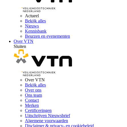
Actueel
Bekijk alles
Nieuws
Kennisbank
Beurzen en evenementen
Over VTN
Sluiten
Over VTN
Bekijk alles
Over ons
Ons team
Contact
Merken
Certificeringen
Uitschrijven Nieuwsbrief
Algemene voorwaarden
Disclaimer & privacy- en cookiebeleid