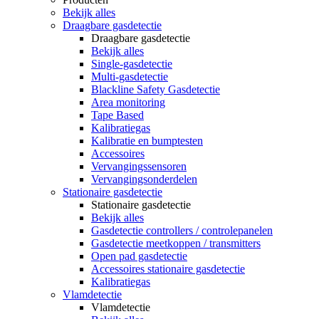
Bekijk alles
Draagbare gasdetectie
Draagbare gasdetectie
Bekijk alles
Single-gasdetectie
Multi-gasdetectie
Blackline Safety Gasdetectie
Area monitoring
Tape Based
Kalibratiegas
Kalibratie en bumptesten
Accessoires
Vervangingssensoren
Vervangingsonderdelen
Stationaire gasdetectie
Stationaire gasdetectie
Bekijk alles
Gasdetectie controllers / controlepanelen
Gasdetectie meetkoppen / transmitters
Open pad gasdetectie
Accessoires stationaire gasdetectie
Kalibratiegas
Vlamdetectie
Vlamdetectie