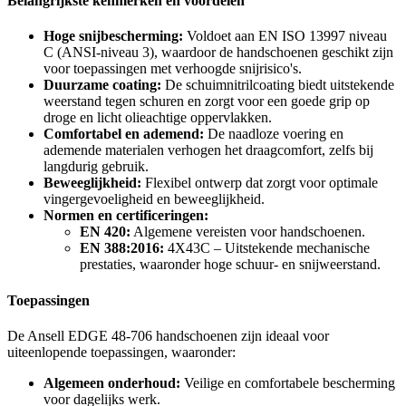
Belangrijkste kenmerken en voordelen
Hoge snijbescherming:
Voldoet aan EN ISO 13997 niveau
C (ANSI-niveau 3), waardoor de handschoenen geschikt zijn
voor toepassingen met verhoogde snijrisico's.
Duurzame coating:
De schuimnitrilcoating biedt uitstekende
weerstand tegen schuren en zorgt voor een goede grip op
droge en licht olieachtige oppervlakken.
Comfortabel en ademend:
De naadloze voering en
ademende materialen verhogen het draagcomfort, zelfs bij
langdurig gebruik.
Beweeglijkheid:
Flexibel ontwerp dat zorgt voor optimale
vingergevoeligheid en beweeglijkheid.
Normen en certificeringen:
EN 420:
Algemene vereisten voor handschoenen.
EN 388:2016:
4X43C – Uitstekende mechanische
prestaties, waaronder hoge schuur- en snijweerstand.
Toepassingen
De Ansell EDGE 48-706 handschoenen zijn ideaal voor
uiteenlopende toepassingen, waaronder:
Algemeen onderhoud:
Veilige en comfortabele bescherming
voor dagelijks werk.