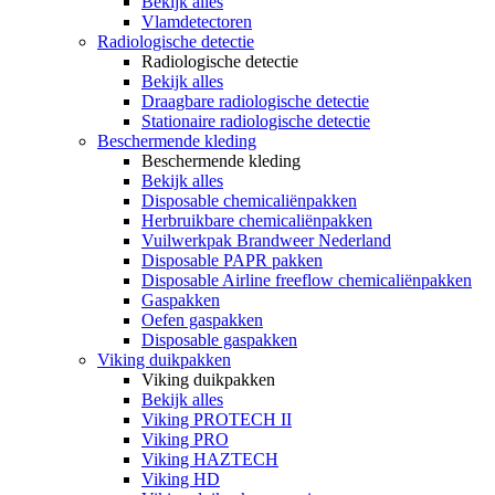
Bekijk alles
Vlamdetectoren
Radiologische detectie
Radiologische detectie
Bekijk alles
Draagbare radiologische detectie
Stationaire radiologische detectie
Beschermende kleding
Beschermende kleding
Bekijk alles
Disposable chemicaliënpakken
Herbruikbare chemicaliënpakken
Vuilwerkpak Brandweer Nederland
Disposable PAPR pakken
Disposable Airline freeflow chemicaliënpakken
Gaspakken
Oefen gaspakken
Disposable gaspakken
Viking duikpakken
Viking duikpakken
Bekijk alles
Viking PROTECH II
Viking PRO
Viking HAZTECH
Viking HD