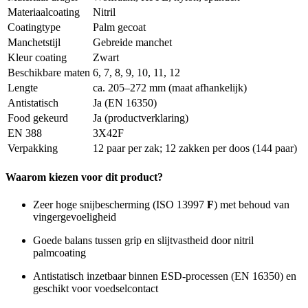
Materiaalcoating
Nitril
Coatingtype
Palm gecoat
Manchetstijl
Gebreide manchet
Kleur coating
Zwart
Beschikbare maten
6, 7, 8, 9, 10, 11, 12
Lengte
ca. 205–272 mm (maat afhankelijk)
Antistatisch
Ja (EN 16350)
Food gekeurd
Ja (productverklaring)
EN 388
3X42F
Verpakking
12 paar per zak; 12 zakken per doos (144 paar)
Waarom kiezen voor dit product?
Zeer hoge snijbescherming (ISO 13997
F
) met behoud van
vingergevoeligheid
Goede balans tussen grip en slijtvastheid door nitril
palmcoating
Antistatisch inzetbaar binnen ESD-processen (EN 16350) en
geschikt voor voedselcontact