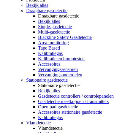
Bekijk alles
Draagbare gasdetectie
Draagbare gasdetectie
Bekijk alles
Single-gasdetectie
Multi-gasdetectie
Blackline Safety Gasdetectie
Area monitoring
Tape Based
Kalibratiegas
Kalibratie en bumptesten
Accessoires
Vervangingssensoren
Vervangingsonderdelen
Stationaire gasdetectie
Stationaire gasdetectie
Bekijk alles
Gasdetectie controllers / controlepanelen
Gasdetectie meetkoppen / transmitters
Open pad gasdetectie
Accessoires stationaire gasdetectie
Kalibratiegas
Vlamdetectie
Vlamdetectie