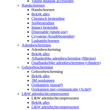
Viking duikpak accessoires
Handschoenen
Handschoenen
Bekijk alles
Chemisch bestending
Snijbestending
Impact bestendig
Disposable (single-use)
Cryogene (koudebestendig)
Lashandschoenen
Adembescherming
Adembescherming
Bekijk alles
Afhankelijke adembescherming (filtering)
Onafhankelijke adembescherming (cilinders)
Gehoorbescherming
Gehoorbescherming
Bekijk alles
3M oordoppen
Oorkappen (passief)
Oorkappen met communicatie (Actief)
L&W ademluchtcompressoren
L&W ademluchtcompressoren
Bekijk alles
L&W ademluchtcompressoren