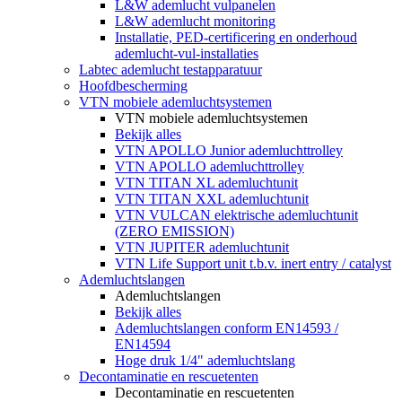
L&W ademlucht vulpanelen
L&W ademlucht monitoring
Installatie, PED-certificering en onderhoud
ademlucht-vul-installaties
Labtec ademlucht testapparatuur
Hoofdbescherming
VTN mobiele ademluchtsystemen
VTN mobiele ademluchtsystemen
Bekijk alles
VTN APOLLO Junior ademluchttrolley
VTN APOLLO ademluchttrolley
VTN TITAN XL ademluchtunit
VTN TITAN XXL ademluchtunit
VTN VULCAN elektrische ademluchtunit
(ZERO EMISSION)
VTN JUPITER ademluchtunit
VTN Life Support unit t.b.v. inert entry / catalyst
Ademluchtslangen
Ademluchtslangen
Bekijk alles
Ademluchtslangen conform EN14593 /
EN14594
Hoge druk 1/4" ademluchtslang
Decontaminatie en rescuetenten
Decontaminatie en rescuetenten