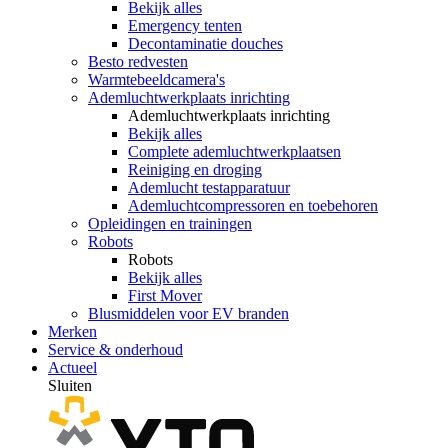
Bekijk alles
Emergency tenten
Decontaminatie douches
Besto redvesten
Warmtebeeldcamera's
Ademluchtwerkplaats inrichting
Ademluchtwerkplaats inrichting
Bekijk alles
Complete ademluchtwerkplaatsen
Reiniging en droging
Ademlucht testapparatuur
Ademluchtcompressoren en toebehoren
Opleidingen en trainingen
Robots
Robots
Bekijk alles
First Mover
Blusmiddelen voor EV branden
Merken
Service & onderhoud
Actueel
Sluiten