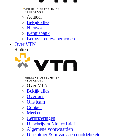
Actueel
Bekijk alles
Nieuws
Kennisbank
Beurzen en evenementen
Over VTN
Sluiten
Over VTN
Bekijk alles
Over ons
Ons team
Contact
Merken
Certificeringen
Uitschrijven Nieuwsbrief
Algemene voorwaarden
Disclaimer & privacy- en cookiebeleid