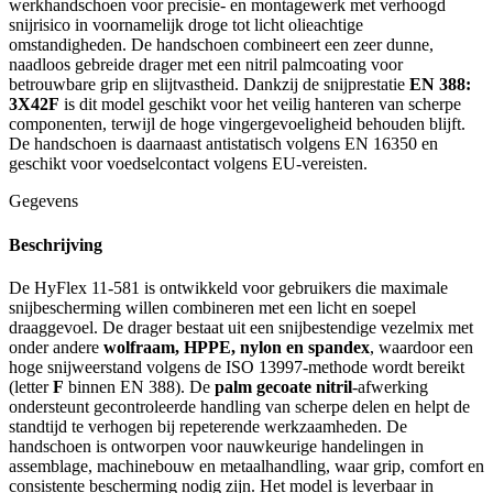
werkhandschoen voor precisie- en montagewerk met verhoogd
snijrisico in voornamelijk droge tot licht olieachtige
omstandigheden. De handschoen combineert een zeer dunne,
naadloos gebreide drager met een nitril palmcoating voor
betrouwbare grip en slijtvastheid. Dankzij de snijprestatie
EN 388:
3X42F
is dit model geschikt voor het veilig hanteren van scherpe
componenten, terwijl de hoge vingergevoeligheid behouden blijft.
De handschoen is daarnaast antistatisch volgens EN 16350 en
geschikt voor voedselcontact volgens EU-vereisten.
Gegevens
Beschrijving
De HyFlex 11-581 is ontwikkeld voor gebruikers die maximale
snijbescherming willen combineren met een licht en soepel
draaggevoel. De drager bestaat uit een snijbestendige vezelmix met
onder andere
wolfraam, HPPE, nylon en spandex
, waardoor een
hoge snijweerstand volgens de ISO 13997-methode wordt bereikt
(letter
F
binnen EN 388). De
palm gecoate nitril
-afwerking
ondersteunt gecontroleerde handling van scherpe delen en helpt de
standtijd te verhogen bij repeterende werkzaamheden. De
handschoen is ontworpen voor nauwkeurige handelingen in
assemblage, machinebouw en metaalhandling, waar grip, comfort en
consistente bescherming nodig zijn. Het model is leverbaar in