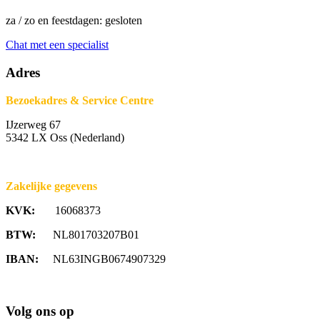
za / zo en feestdagen: gesloten
Chat met een specialist
Adres
Bezoekadres & Service Centre
IJzerweg 67
5342 LX Oss (Nederland)
Zakelijke gegevens
KVK:
16068373
BTW:
NL801703207B01
IBAN:
NL63INGB0674907329
Volg ons op