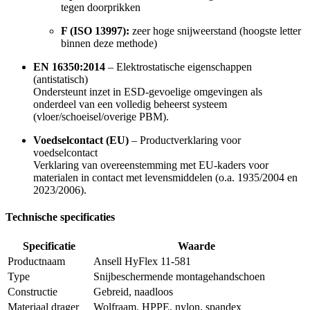
tegen doorprikken
F (ISO 13997):
zeer hoge snijweerstand (hoogste letter
binnen deze methode)
EN 16350:2014
– Elektrostatische eigenschappen
(antistatisch)
Ondersteunt inzet in ESD-gevoelige omgevingen als
onderdeel van een volledig beheerst systeem
(vloer/schoeisel/overige PBM).
Voedselcontact (EU)
– Productverklaring voor
voedselcontact
Verklaring van overeenstemming met EU-kaders voor
materialen in contact met levensmiddelen (o.a. 1935/2004 en
2023/2006).
Technische specificaties
Specificatie
Waarde
Productnaam
Ansell HyFlex 11-581
Type
Snijbeschermende montagehandschoen
Constructie
Gebreid, naadloos
Materiaal drager
Wolfraam, HPPE, nylon, spandex