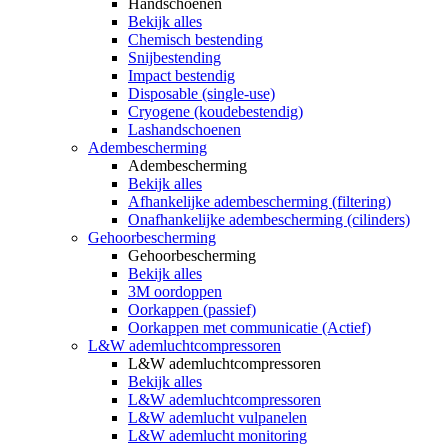
Handschoenen
Bekijk alles
Chemisch bestending
Snijbestending
Impact bestendig
Disposable (single-use)
Cryogene (koudebestendig)
Lashandschoenen
Adembescherming
Adembescherming
Bekijk alles
Afhankelijke adembescherming (filtering)
Onafhankelijke adembescherming (cilinders)
Gehoorbescherming
Gehoorbescherming
Bekijk alles
3M oordoppen
Oorkappen (passief)
Oorkappen met communicatie (Actief)
L&W ademluchtcompressoren
L&W ademluchtcompressoren
Bekijk alles
L&W ademluchtcompressoren
L&W ademlucht vulpanelen
L&W ademlucht monitoring