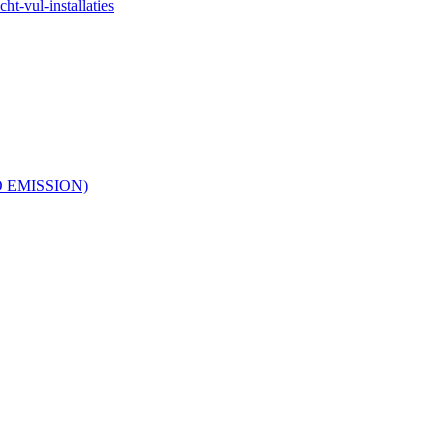
ht-vul-installaties
RO EMISSION)