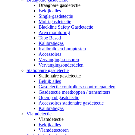
Draagbare gasdetectie
Bekijk alles
Single-gasdetectie
Multi-gasdetectie
Blackline Safety Gasdetectie
Area monitoring
Tape Based
Kalibratiegas
Kalibratie en bumptesten
Accessoires
Vervangingssensoren
Vervangingsonderdelen
Stationaire gasdetectie
Stationaire gasdetectie
Bekijk alles
Gasdetectie controllers / controlepanelen
Gasdetectie meetkoppen / transmitters
Open pad gasdetectie
Accessoires stationaire gasdetectie
Kalibratiegas
Vlamdetectie
Vlamdetectie
Bekijk alles
Vlamdetectoren