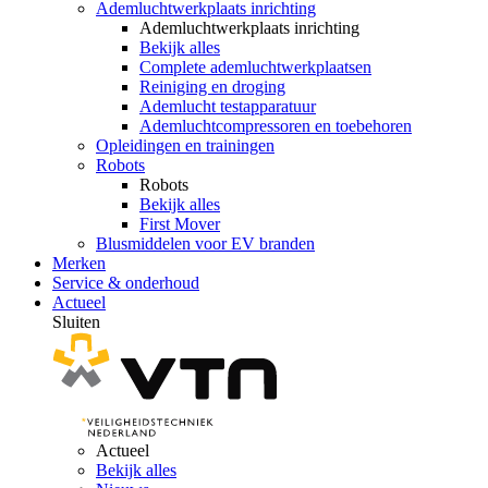
Ademluchtwerkplaats inrichting
Ademluchtwerkplaats inrichting
Bekijk alles
Complete ademluchtwerkplaatsen
Reiniging en droging
Ademlucht testapparatuur
Ademluchtcompressoren en toebehoren
Opleidingen en trainingen
Robots
Robots
Bekijk alles
First Mover
Blusmiddelen voor EV branden
Merken
Service & onderhoud
Actueel
Sluiten
Actueel
Bekijk alles