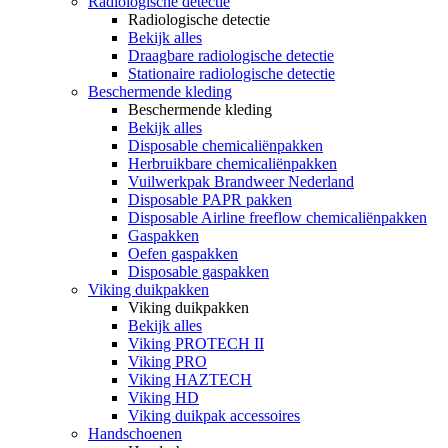
Radiologische detectie
Radiologische detectie
Bekijk alles
Draagbare radiologische detectie
Stationaire radiologische detectie
Beschermende kleding
Beschermende kleding
Bekijk alles
Disposable chemicaliënpakken
Herbruikbare chemicaliënpakken
Vuilwerkpak Brandweer Nederland
Disposable PAPR pakken
Disposable Airline freeflow chemicaliënpakken
Gaspakken
Oefen gaspakken
Disposable gaspakken
Viking duikpakken
Viking duikpakken
Bekijk alles
Viking PROTECH II
Viking PRO
Viking HAZTECH
Viking HD
Viking duikpak accessoires
Handschoenen