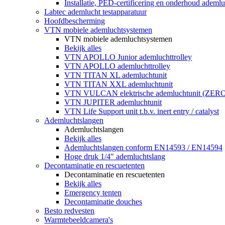
Installatie, PED-certificering en onderhoud ademluc
Labtec ademlucht testapparatuur
Hoofdbescherming
VTN mobiele ademluchtsystemen
VTN mobiele ademluchtsystemen
Bekijk alles
VTN APOLLO Junior ademluchttrolley
VTN APOLLO ademluchttrolley
VTN TITAN XL ademluchtunit
VTN TITAN XXL ademluchtunit
VTN VULCAN elektrische ademluchtunit (ZE
VTN JUPITER ademluchtunit
VTN Life Support unit t.b.v. inert entry / catalyst
Ademluchtslangen
Ademluchtslangen
Bekijk alles
Ademluchtslangen conform EN14593 / EN14594
Hoge druk 1/4" ademluchtslang
Decontaminatie en rescuetenten
Decontaminatie en rescuetenten
Bekijk alles
Emergency tenten
Decontaminatie douches
Besto redvesten
Warmtebeeldcamera's