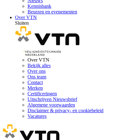
Nieuws
Kennisbank
Beurzen en evenementen
Over VTN
Sluiten
Over VTN
Bekijk alles
Over ons
Ons team
Contact
Merken
Certificeringen
Uitschrijven Nieuwsbrief
Algemene voorwaarden
Disclaimer & privacy- en cookiebeleid
Vacatures