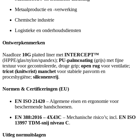
Metaalproductie en -verwerking
Chemische industrie
Logistieke en onderhoudsdiensten
Ontwerpkenmerken
Naadloze
10G
plaited liner met
INTERCEPT™
(HPPE/glas/nylon/spandex);
PU-palmcoating
(grijs) met fijne
textuur voor gecontroleerde, droge grip;
open rug
voor ventilatie;
tricot (knitwrist) manchet
voor stabiele pasvorm en
proceshygiëne;
siliconenvrij
.
Normen & Certificeringen (EU)
EN ISO 21420
– Algemene eisen en ergonomie voor
beschermende handschoenen.
EN 388:2016 – 4X43C
– Mechanische risico’s; incl.
EN ISO
13997 TDM-snij niveau C
.
Uitleg normuitslagen