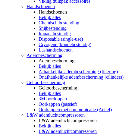
Viking duikpak accessoires
Handschoenen
Handschoenen
Bekijk alles
Chemisch bestending
Snijbestending
Impact bestendig
Disposable (single-use)
Cryogene (koudebestendig)
Lashandschoenen
Adembescherming
Adembescherming
Bekijk alles
Afhankelijke adembescherming (filtering)
Onafhankelijke adembescherming (cilinders)
Gehoorbescherming
Gehoorbescherming
Bekijk alles
3M oordoppen
Oorkappen (passief)
Oorkappen met communicatie (Actief)
L&W ademluchtcompressoren
L&W ademluchtcompressoren
Bekijk alles
L&W ademluchtcompressoren