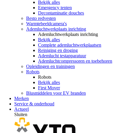
Bekijk alles
Emergency tenten
Decontaminatie douches
Besto redvesten
Warmtebeeldcamera's
Ademluchtwerkplaats inrichting
Ademluchtwerkplaats inrichting
Bekijk alles
Complete ademluchtwerkplaatsen
Reiniging en droging
Ademlucht testapparatuur
Ademluchtcompressoren en toebehoren
Opleidingen en trainingen
Robots
Robots
Bekijk alles
First Mover
Blusmiddelen voor EV branden
Merken
Service & onderhoud
Actueel
Sluiten