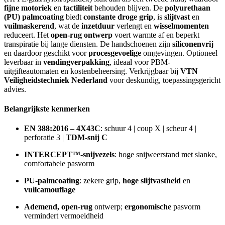
fijne motoriek
en
tactiliteit
behouden blijven. De
polyurethaan
(PU) palmcoating
biedt
constante droge grip
, is
slijtvast
en
vuilmaskerend
, wat de
inzetduur
verlengt en
wisselmomenten
reduceert. Het
open-rug ontwerp
voert warmte af en beperkt
transpiratie bij lange diensten. De handschoenen zijn
siliconenvrij
en daardoor geschikt voor
procesgevoelige
omgevingen. Optioneel
leverbaar in
vendingverpakking
, ideaal voor PBM-
uitgifteautomaten en kostenbeheersing. Verkrijgbaar bij
VTN
Veiligheidstechniek Nederland
voor deskundig, toepassingsgericht
advies.
Belangrijkste kenmerken
EN 388:2016 – 4X43C
: schuur 4 | coup X | scheur 4 |
perforatie 3 |
TDM-snij C
INTERCEPT™-snijvezels
: hoge snijweerstand met slanke,
comfortabele pasvorm
PU-palmcoating
: zekere grip,
hoge slijtvastheid
en
vuilcamouflage
Ademend, open-rug
ontwerp;
ergonomische
pasvorm
vermindert vermoeidheid