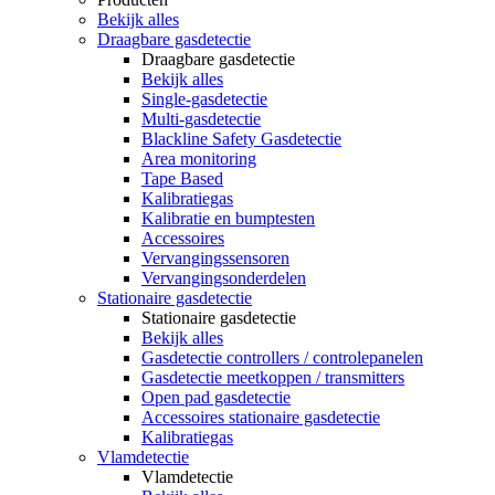
Bekijk alles
Draagbare gasdetectie
Draagbare gasdetectie
Bekijk alles
Single-gasdetectie
Multi-gasdetectie
Blackline Safety Gasdetectie
Area monitoring
Tape Based
Kalibratiegas
Kalibratie en bumptesten
Accessoires
Vervangingssensoren
Vervangingsonderdelen
Stationaire gasdetectie
Stationaire gasdetectie
Bekijk alles
Gasdetectie controllers / controlepanelen
Gasdetectie meetkoppen / transmitters
Open pad gasdetectie
Accessoires stationaire gasdetectie
Kalibratiegas
Vlamdetectie
Vlamdetectie