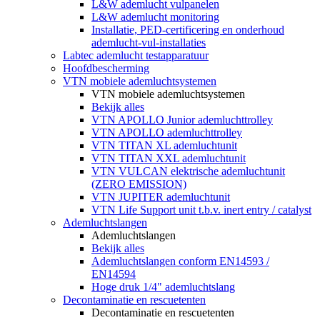
L&W ademlucht vulpanelen
L&W ademlucht monitoring
Installatie, PED-certificering en onderhoud
ademlucht-vul-installaties
Labtec ademlucht testapparatuur
Hoofdbescherming
VTN mobiele ademluchtsystemen
VTN mobiele ademluchtsystemen
Bekijk alles
VTN APOLLO Junior ademluchttrolley
VTN APOLLO ademluchttrolley
VTN TITAN XL ademluchtunit
VTN TITAN XXL ademluchtunit
VTN VULCAN elektrische ademluchtunit
(ZERO EMISSION)
VTN JUPITER ademluchtunit
VTN Life Support unit t.b.v. inert entry / catalyst
Ademluchtslangen
Ademluchtslangen
Bekijk alles
Ademluchtslangen conform EN14593 /
EN14594
Hoge druk 1/4" ademluchtslang
Decontaminatie en rescuetenten
Decontaminatie en rescuetenten