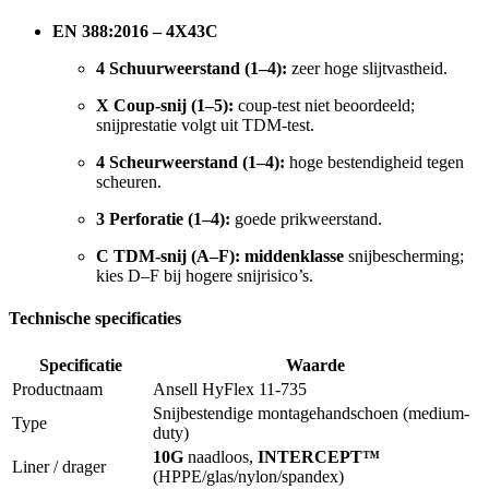
EN 388:2016 – 4X43C
4 Schuurweerstand (1–4):
zeer hoge slijtvastheid.
X Coup-snij (1–5):
coup-test niet beoordeeld;
snijprestatie volgt uit TDM-test.
4 Scheurweerstand (1–4):
hoge bestendigheid tegen
scheuren.
3 Perforatie (1–4):
goede prikweerstand.
C TDM-snij (A–F):
middenklasse
snijbescherming;
kies D–F bij hogere snijrisico’s.
Technische specificaties
Specificatie
Waarde
Productnaam
Ansell HyFlex 11-735
Snijbestendige montagehandschoen (medium-
Type
duty)
10G
naadloos,
INTERCEPT™
Liner / drager
(HPPE/glas/nylon/spandex)