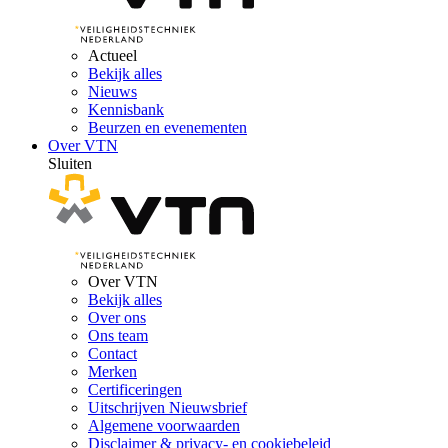
Actueel
Bekijk alles
Nieuws
Kennisbank
Beurzen en evenementen
Over VTN
Sluiten
Over VTN
Bekijk alles
Over ons
Ons team
Contact
Merken
Certificeringen
Uitschrijven Nieuwsbrief
Algemene voorwaarden
Disclaimer & privacy- en cookiebeleid