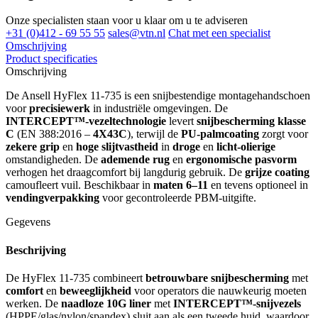
Onze specialisten staan voor u klaar om u te adviseren
+31 (0)412 - 69 55 55
sales@vtn.nl
Chat met een specialist
Omschrijving
Product specificaties
Omschrijving
De Ansell HyFlex 11-735 is een snijbestendige montagehandschoen
voor
precisiewerk
in industriële omgevingen. De
INTERCEPT™-vezeltechnologie
levert
snijbescherming klasse
C
(EN 388:2016 –
4X43C
), terwijl de
PU-palmcoating
zorgt voor
zekere grip
en
hoge slijtvastheid
in
droge
en
licht-olierige
omstandigheden. De
ademende rug
en
ergonomische pasvorm
verhogen het draagcomfort bij langdurig gebruik. De
grijze coating
camoufleert vuil. Beschikbaar in
maten 6–11
en tevens optioneel in
vendingverpakking
voor gecontroleerde PBM-uitgifte.
Gegevens
Beschrijving
De HyFlex 11-735 combineert
betrouwbare snijbescherming
met
comfort
en
beweeglijkheid
voor operators die nauwkeurig moeten
werken. De
naadloze 10G liner
met
INTERCEPT™-snijvezels
(HPPE/glas/nylon/spandex) sluit aan als een tweede huid, waardoor