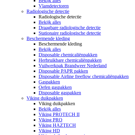
Bekijk alles
Vlamdetectoren
Radiologische detectie
Radiologische detectie
Bekijk alles
Draagbare radiologische detectie
Stationaire radiologische detectie
Beschermende kleding
Beschermende kleding
Bekijk alles
Disposable chemicaliënpakken
Herbruikbare chemicaliënpakken
Vuilwerkpak Brandweer Nederland
Disposable PAPR pakken
Disposable Airline freeflow chemicaliënpakken
Gaspakken
Oefen gaspakken
Disposable gaspakken
Viking duikpakken
Viking duikpakken
Bekijk alles
Viking PROTECH II
Viking PRO
Viking HAZTECH
Viking HD