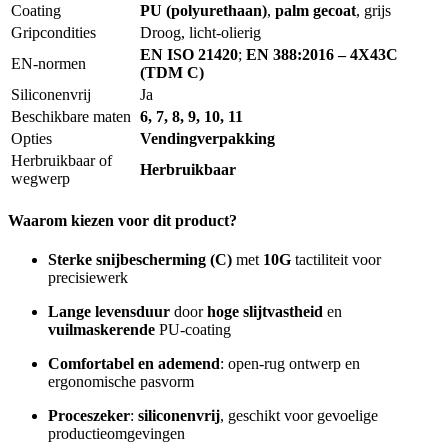
Coating
PU (polyurethaan)
,
palm gecoat
, grijs
Gripcondities
Droog, licht-olierig
EN ISO 21420
;
EN 388:2016 – 4X43C
EN-normen
(TDM C)
Siliconenvrij
Ja
Beschikbare maten
6, 7, 8, 9, 10, 11
Opties
Vendingverpakking
Herbruikbaar of
Herbruikbaar
wegwerp
Waarom kiezen voor dit product?
Sterke snijbescherming (C)
met
10G
tactiliteit voor
precisiewerk
Lange levensduur
door
hoge slijtvastheid
en
vuilmaskerende
PU-coating
Comfortabel en ademend
: open-rug ontwerp en
ergonomische pasvorm
Proceszeker
:
siliconenvrij
, geschikt voor gevoelige
productieomgevingen