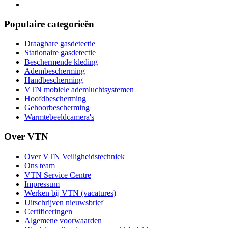
Populaire categorieën
Draagbare gasdetectie
Stationaire gasdetectie
Beschermende kleding
Adembescherming
Handbescherming
VTN mobiele ademluchtsystemen
Hoofdbescherming
Gehoorbescherming
Warmtebeeldcamera's
Over VTN
Over VTN Veiligheidstechniek
Ons team
VTN Service Centre
Impressum
Werken bij VTN (vacatures)
Uitschrijven nieuwsbrief
Certificeringen
Algemene voorwaarden