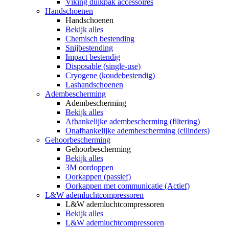
Viking duikpak accessoires
Handschoenen
Handschoenen
Bekijk alles
Chemisch bestending
Snijbestending
Impact bestendig
Disposable (single-use)
Cryogene (koudebestendig)
Lashandschoenen
Adembescherming
Adembescherming
Bekijk alles
Afhankelijke adembescherming (filtering)
Onafhankelijke adembescherming (cilinders)
Gehoorbescherming
Gehoorbescherming
Bekijk alles
3M oordoppen
Oorkappen (passief)
Oorkappen met communicatie (Actief)
L&W ademluchtcompressoren
L&W ademluchtcompressoren
Bekijk alles
L&W ademluchtcompressoren