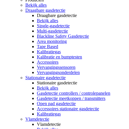
Bekijk alles
Draagbare gasdetectie
Draagbare gasdetectie
Bekijk alles
Single-gasdetectie
Multi-gasdetectie
Blackline Safety Gasdetectie
Area monitoring
Tape Based
Kalibratiegas
Kalibratie en bumptesten
Accessoires
Vervangingssensoren
Vervangingsonderdelen
Stationaire gasdetectie
Stationaire gasdetectie
Bekijk alles
Gasdetectie controllers / controlepanelen
Gasdetectie meetkoppen / transmitters
Open pad gasdetectie
Accessoires stationaire gasdetectie
Kalibratiegas
Vlamdetectie
Vlamdetectie