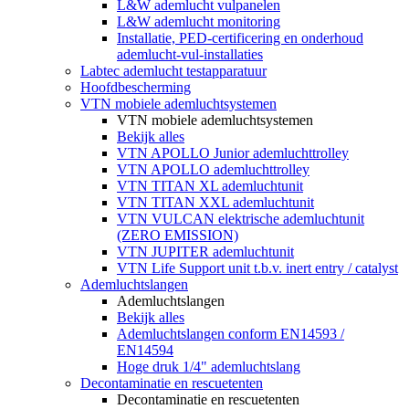
L&W ademlucht vulpanelen
L&W ademlucht monitoring
Installatie, PED-certificering en onderhoud
ademlucht-vul-installaties
Labtec ademlucht testapparatuur
Hoofdbescherming
VTN mobiele ademluchtsystemen
VTN mobiele ademluchtsystemen
Bekijk alles
VTN APOLLO Junior ademluchttrolley
VTN APOLLO ademluchttrolley
VTN TITAN XL ademluchtunit
VTN TITAN XXL ademluchtunit
VTN VULCAN elektrische ademluchtunit
(ZERO EMISSION)
VTN JUPITER ademluchtunit
VTN Life Support unit t.b.v. inert entry / catalyst
Ademluchtslangen
Ademluchtslangen
Bekijk alles
Ademluchtslangen conform EN14593 /
EN14594
Hoge druk 1/4" ademluchtslang
Decontaminatie en rescuetenten
Decontaminatie en rescuetenten