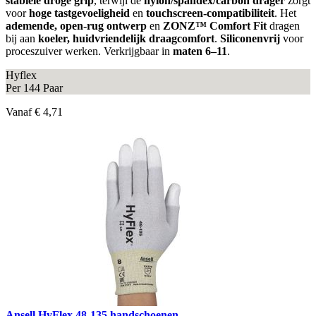
stabiele droge grip
, terwijl de
nylon/spandex/carbon drager
zorgt
voor
hoge tastgevoeligheid
en
touchscreen-compatibiliteit
. Het
ademende, open-rug ontwerp
en
ZONZ™ Comfort Fit
dragen
bij aan
koeler, huidvriendelijk draagcomfort
.
Siliconenvrij
voor
proceszuiver werken. Verkrijgbaar in
maten 6–11
.
Hyflex
Per 144 Paar
Vanaf
€ 4,71
Ansell HyFlex 48-135 handschoenen