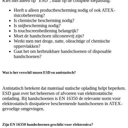
Kies niet alleen op “ESD”, maar op de complete toepassing:
Heeft u alleen productbescherming nodig of ook ATEX-
risicobeheersing?
Is chemische bescherming nodig?
Is snijbescherming nodig?
Is touchscreenbediening belangrijk?
Moet de handschoen siliconenvrij zijn?
Werkt men met droge, natte, olieachtige of chemische
oppervlakken?
Gaat het om herbruikbare handschoenen of disposable
handschoenen?
Wat is het verschil tussen ESD en antistatisch?
Antistatisch betekent dat materiaal statische oplading helpt beperken.
ESD gaat over het beheersen of afvoeren van elektrostatische
ontlading. Bij handschoenen is EN 16350 de relevante norm voor
elektrostatisch dissipatieve beschermende handschoenen in ATEX-
gevoelige omgevingen.
Zijn EN 16350 handschoenen geschikt voor elektronica?