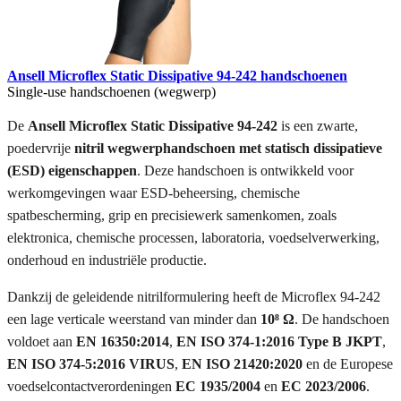
Ansell Microflex Static Dissipative 94-242 handschoenen
Single-use handschoenen (wegwerp)
De
Ansell Microflex Static Dissipative 94-242
is een zwarte,
poedervrije
nitril wegwerphandschoen met statisch dissipatieve
(ESD) eigenschappen
. Deze handschoen is ontwikkeld voor
werkomgevingen waar ESD-beheersing, chemische
spatbescherming, grip en precisiewerk samenkomen, zoals
elektronica, chemische processen, laboratoria, voedselverwerking,
onderhoud en industriële productie.
Dankzij de geleidende nitrilformulering heeft de Microflex 94-242
een lage verticale weerstand van minder dan
10⁸ Ω
. De handschoen
voldoet aan
EN 16350:2014
,
EN ISO 374-1:2016 Type B JKPT
,
EN ISO 374-5:2016 VIRUS
,
EN ISO 21420:2020
en de Europese
voedselcontactverordeningen
EC 1935/2004
en
EC 2023/2006
.