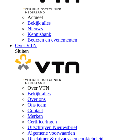
Actueel
Bekijk alles
Nieuws
Kennisbank
Beurzen en evenementen
Over VTN
Sluiten
Over VTN
Bekijk alles
Over ons
Ons team
Contact
Merken
Certificeringen
Uitschrijven Nieuwsbrief
Algemene voorwaarden
Disclaimer & privacy- en cookiebeleid