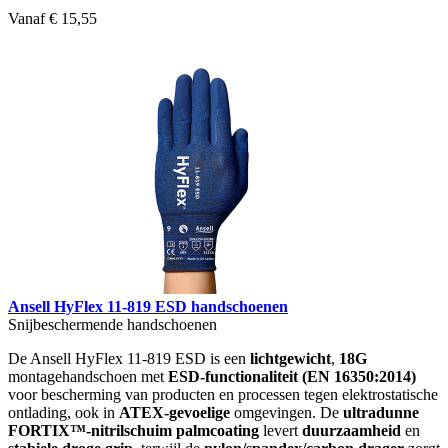
Vanaf
€ 15,55
Ansell HyFlex 11-819 ESD handschoenen
Snijbeschermende handschoenen
De Ansell HyFlex 11-819 ESD is een
lichtgewicht
,
18G
montagehandschoen met
ESD-functionaliteit (EN 16350:2014)
voor bescherming van producten en processen tegen elektrostatische
ontlading, ook in
ATEX-gevoelige
omgevingen. De
ultradunne
FORTIX™-nitrilschuim palmcoating
levert
duurzaamheid
en