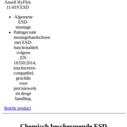
Ansell HyFlex
11-819 ESD
Algemene
ESD-
montage
Palmgecoate
montagehandschoen
met ESD-
functionaliteit
volgens
EN
16350:2014,
touchscreen-
compatibel,
geschikt
voor
precisiewerk
en droge
handling.
Bekijk product
Chemisch beschermende ESD