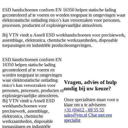
ESD handschoenen conform EN 16350 helpen statische lading
gecontroleerd af te voeren en worden toegepast in omgevingen waar
elektrostatische ontlading risico’s kan veroorzaken voor personen,
processen, producten of explosiegevaarlijke atmosferen.
Bij VTN vindt u Ansell ESD werkhandschoenen voor precisiewerk,
assemblage, elektronica, chemische werkzaamheden, disposable
toepassingen en industriële productieomgevingen.
ESD handschoenen conform EN
16350 helpen statische lading
gecontroleerd af te voeren en
worden toegepast in omgevingen
waar elektrostatische ontlading
Vragen, advies of hulp
risico’s kan veroorzaken voor
nodig bij uw keuze?
personen, processen, producten of
explosiegevaarlijke atmosferen.
Onze specialisten staan voor u
Bij VTN vindt u Ansell ESD
klaar om u te adviseren
werkhandschoenen voor
+31 (0)412 - 69 55 55
precisiewerk, assemblage,
sales@vtn.nl
Chat met een
elektronica, chemische
specialist
werkzaamheden, disposable
toepassingen en industriële