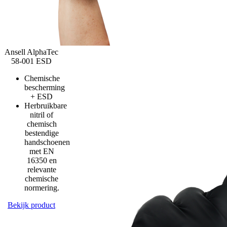
Ansell AlphaTec
58-001 ESD
Chemische
bescherming
+ ESD
Herbruikbare
nitril of
chemisch
bestendige
handschoenen
met EN
16350 en
relevante
chemische
normering.
Bekijk product