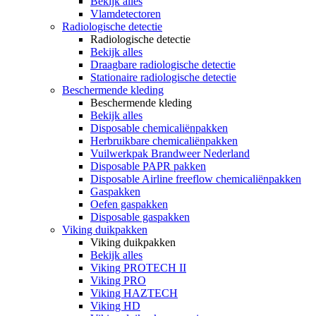
Bekijk alles
Vlamdetectoren
Radiologische detectie
Radiologische detectie
Bekijk alles
Draagbare radiologische detectie
Stationaire radiologische detectie
Beschermende kleding
Beschermende kleding
Bekijk alles
Disposable chemicaliënpakken
Herbruikbare chemicaliënpakken
Vuilwerkpak Brandweer Nederland
Disposable PAPR pakken
Disposable Airline freeflow chemicaliënpakken
Gaspakken
Oefen gaspakken
Disposable gaspakken
Viking duikpakken
Viking duikpakken
Bekijk alles
Viking PROTECH II
Viking PRO
Viking HAZTECH
Viking HD