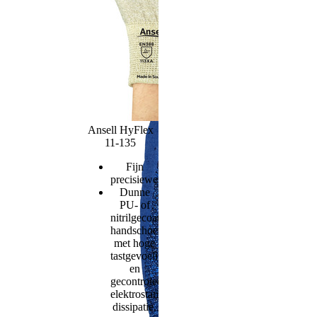
Ansell HyFlex
11-135
Fijn
precisiewerk
Dunne
PU- of
nitrilgecoate
handschoenen
met hoge
tastgevoeligheid
en
gecontroleerde
elektrostatische
dissipatie.