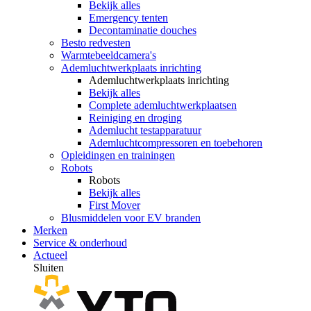
Bekijk alles
Emergency tenten
Decontaminatie douches
Besto redvesten
Warmtebeeldcamera's
Ademluchtwerkplaats inrichting
Ademluchtwerkplaats inrichting
Bekijk alles
Complete ademluchtwerkplaatsen
Reiniging en droging
Ademlucht testapparatuur
Ademluchtcompressoren en toebehoren
Opleidingen en trainingen
Robots
Robots
Bekijk alles
First Mover
Blusmiddelen voor EV branden
Merken
Service & onderhoud
Actueel
Sluiten