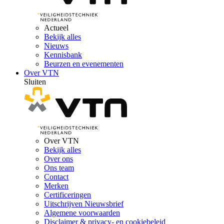
Actueel
Bekijk alles
Nieuws
Kennisbank
Beurzen en evenementen
Over VTN
Sluiten
Over VTN
Bekijk alles
Over ons
Ons team
Contact
Merken
Certificeringen
Uitschrijven Nieuwsbrief
Algemene voorwaarden
Disclaimer & privacy- en cookiebeleid