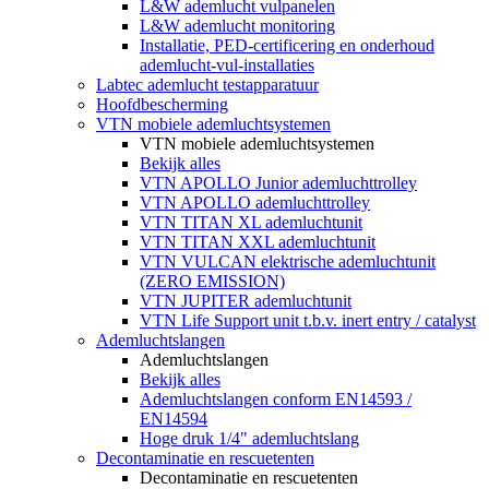
L&W ademlucht vulpanelen
L&W ademlucht monitoring
Installatie, PED-certificering en onderhoud
ademlucht-vul-installaties
Labtec ademlucht testapparatuur
Hoofdbescherming
VTN mobiele ademluchtsystemen
VTN mobiele ademluchtsystemen
Bekijk alles
VTN APOLLO Junior ademluchttrolley
VTN APOLLO ademluchttrolley
VTN TITAN XL ademluchtunit
VTN TITAN XXL ademluchtunit
VTN VULCAN elektrische ademluchtunit
(ZERO EMISSION)
VTN JUPITER ademluchtunit
VTN Life Support unit t.b.v. inert entry / catalyst
Ademluchtslangen
Ademluchtslangen
Bekijk alles
Ademluchtslangen conform EN14593 /
EN14594
Hoge druk 1/4" ademluchtslang
Decontaminatie en rescuetenten
Decontaminatie en rescuetenten