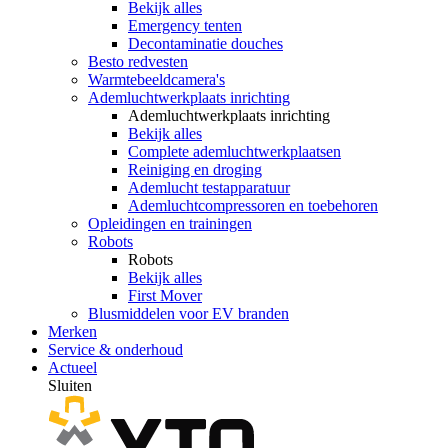
Bekijk alles
Emergency tenten
Decontaminatie douches
Besto redvesten
Warmtebeeldcamera's
Ademluchtwerkplaats inrichting
Ademluchtwerkplaats inrichting
Bekijk alles
Complete ademluchtwerkplaatsen
Reiniging en droging
Ademlucht testapparatuur
Ademluchtcompressoren en toebehoren
Opleidingen en trainingen
Robots
Robots
Bekijk alles
First Mover
Blusmiddelen voor EV branden
Merken
Service & onderhoud
Actueel
Sluiten