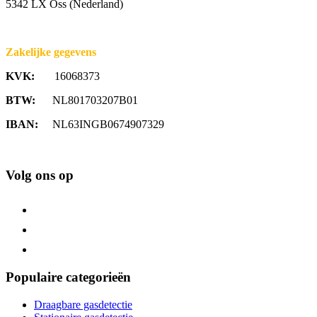
5342 LX Oss (Nederland)
Zakelijke gegevens
KVK:
16068373
BTW:
NL801703207B01
IBAN:
NL63INGB0674907329
Volg ons op
Populaire categorieën
Draagbare gasdetectie