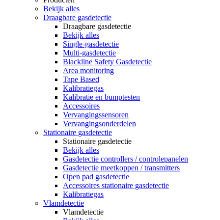
Bekijk alles
Draagbare gasdetectie
Draagbare gasdetectie
Bekijk alles
Single-gasdetectie
Multi-gasdetectie
Blackline Safety Gasdetectie
Area monitoring
Tape Based
Kalibratiegas
Kalibratie en bumptesten
Accessoires
Vervangingssensoren
Vervangingsonderdelen
Stationaire gasdetectie
Stationaire gasdetectie
Bekijk alles
Gasdetectie controllers / controlepanelen
Gasdetectie meetkoppen / transmitters
Open pad gasdetectie
Accessoires stationaire gasdetectie
Kalibratiegas
Vlamdetectie
Vlamdetectie