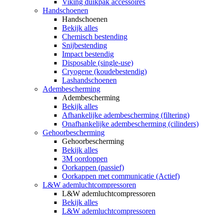
Viking duikpak accessoires
Handschoenen
Handschoenen
Bekijk alles
Chemisch bestending
Snijbestending
Impact bestendig
Disposable (single-use)
Cryogene (koudebestendig)
Lashandschoenen
Adembescherming
Adembescherming
Bekijk alles
Afhankelijke adembescherming (filtering)
Onafhankelijke adembescherming (cilinders)
Gehoorbescherming
Gehoorbescherming
Bekijk alles
3M oordoppen
Oorkappen (passief)
Oorkappen met communicatie (Actief)
L&W ademluchtcompressoren
L&W ademluchtcompressoren
Bekijk alles
L&W ademluchtcompressoren