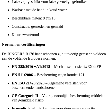
Latexvrij, geschikt voor latexgevoelige gebruikers
Wasbaar met de hand in koud water
Beschikbare maten: 8 t/m 13
Constructie: gesneden en genaaid
Kleur: zwart/rood
Normen en certificeringen
De RINGERS R176 handschoenen zijn uitvoerig getest en voldoen
aan de volgende Europese normen:
EN 388:2016 +A1:2018
– Mechanische risico’s: 3X44FP
EN 511:2006
– Bescherming tegen koude: 121
EN ISO 21420:2020
– Algemene vereisten voor
beschermende handschoenen
CE Categorie II
– Voor persoonlijke beschermingsmiddelen
van gemiddeld risico
Ecovadis label
– Erkenning voor duurzame productie