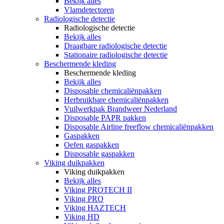
Bekijk alles
Vlamdetectoren
Radiologische detectie
Radiologische detectie
Bekijk alles
Draagbare radiologische detectie
Stationaire radiologische detectie
Beschermende kleding
Beschermende kleding
Bekijk alles
Disposable chemicaliënpakken
Herbruikbare chemicaliënpakken
Vuilwerkpak Brandweer Nederland
Disposable PAPR pakken
Disposable Airline freeflow chemicaliënpakken
Gaspakken
Oefen gaspakken
Disposable gaspakken
Viking duikpakken
Viking duikpakken
Bekijk alles
Viking PROTECH II
Viking PRO
Viking HAZTECH
Viking HD