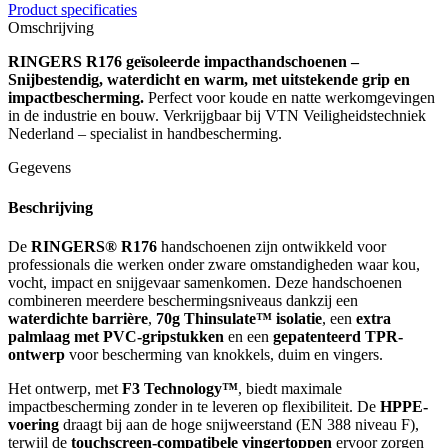
Product specificaties
Omschrijving
RINGERS R176 geïsoleerde impacthandschoenen –
Snijbestendig, waterdicht en warm, met uitstekende grip en
impactbescherming.
Perfect voor koude en natte werkomgevingen
in de industrie en bouw. Verkrijgbaar bij VTN Veiligheidstechniek
Nederland – specialist in handbescherming.
Gegevens
Beschrijving
De
RINGERS® R176
handschoenen zijn ontwikkeld voor
professionals die werken onder zware omstandigheden waar kou,
vocht, impact en snijgevaar samenkomen. Deze handschoenen
combineren meerdere beschermingsniveaus dankzij een
waterdichte barrière
,
70g Thinsulate™ isolatie
, een
extra
palmlaag met PVC-gripstukken
en een
gepatenteerd TPR-
ontwerp
voor bescherming van knokkels, duim en vingers.
Het ontwerp, met
F3 Technology™
, biedt maximale
impactbescherming zonder in te leveren op flexibiliteit. De
HPPE-
voering
draagt bij aan de hoge snijweerstand (EN 388 niveau F),
terwijl de
touchscreen-compatibele vingertoppen
ervoor zorgen