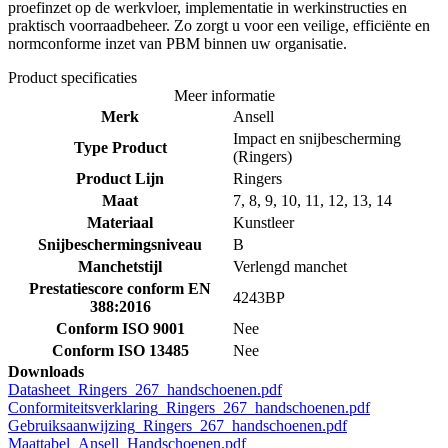
proefinzet op de werkvloer, implementatie in werkinstructies en
praktisch voorraadbeheer. Zo zorgt u voor een veilige, efficiënte en
normconforme inzet van PBM binnen uw organisatie.
Product specificaties
Meer informatie
Merk
Ansell
Impact en snijbescherming
Type Product
(Ringers)
Product Lijn
Ringers
Maat
7, 8, 9, 10, 11, 12, 13, 14
Materiaal
Kunstleer
Snijbeschermingsniveau
B
Manchetstijl
Verlengd manchet
Prestatiescore conform EN
4243BP
388:2016
Conform ISO 9001
Nee
Conform ISO 13485
Nee
Downloads
Datasheet_Ringers_267_handschoenen.pdf
Conformiteitsverklaring_Ringers_267_handschoenen.pdf
Gebruiksaanwijzing_Ringers_267_handschoenen.pdf
Maattabel_Ansell_Handschoenen.pdf