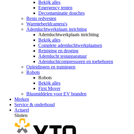
Bekijk alles
Emergency tenten
Decontaminatie douches
Besto redvesten
Warmtebeeldcamera's
Ademluchtwerkplaats inrichting
Ademluchtwerkplaats inrichting
Bekijk alles
Complete ademluchtwerkplaatsen
Reiniging en droging
Ademlucht testapparatuur
Ademluchtcompressoren en toebehoren
Opleidingen en trainingen
Robots
Robots
Bekijk alles
First Mover
Blusmiddelen voor EV branden
Merken
Service & onderhoud
Actueel
Sluiten