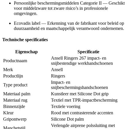
Persoonlijke beschermingsmiddelen Categorie II — Geschikt
voor middelzware tot zware risico’s in professionele
omgevingen.
Ecovadis label — Erkenning van de fabrikant voor beleid op
duurzaamheid en maatschappelijk verantwoord ondernemen.
Technische specificaties
Eigenschap
Specificatie
Ansell Ringers 267 impact- en
Productnaam
snijbestendige werkhandschoenen
Merk
Ansell
Productlijn
Ringers
Impact- en
Type product
snijbeschermingshandschoenen
Materiaal palm
Kunstleer met Silicone Dot grip
Materiaal rug
Textiel met TPR-impactbescherming
Binnenzijde
Textiele voering
Kleur
Rood met contrasterende accenten
Gripontwerp
Silicone Dot palm
Verlengde airprene polssluiting met
Manchetstijl