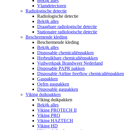
Bekijk alles
Vlamdetectoren
Radiologische detectie
Radiologische detectie
Bekijk alles
Draagbare radiologische detectie
Stationaire radiologische detectie
Beschermende kleding
Beschermende kleding
Bekijk alles
Disposable chemicaliënpakken
Herbruikbare chemicaliënpakken
Vuilwerkpak Brandweer Nederland
Disposable PAPR pakken
Disposable Airline freeflow chemicaliënpakken
Gaspakken
Oefen gaspakken
Disposable gaspakken
Viking duikpakken
Viking duikpakken
Bekijk alles
Viking PROTECH II
Viking PRO
Viking HAZTECH
Viking HD