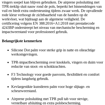
vingers soepel kan blijven gebruiken. De airprene polssluiting met
TPR-treklip sluit nauw rond de pols, beperkt het binnendringen van
vuil en biedt extra ondersteuning tijdens zwaar werk. De opvallende
rode kleur verhoogt de zichtbaarheid van de handen op de
werkvloer, wat bijdraagt aan de algemene veiligheid. De
certificering volgens EN 388:2016+A1:2018 met prestatiecode
4243BP onderstreept het niveau van mechanische bescherming en
impactweerstand voor professioneel gebruik.
Belangrijkste kenmerken
Silicone Dot palm voor sterke grip in natte en olieachtige
werkomgevingen.
TPR-impactbescherming over knokkels, vingers en duim voor
reductie van stoot- en schokkrachten.
F3 Technology voor goede pasvorm, flexibiliteit en comfort
tijdens langdurig gebruik.
Kevlargestikte kunstleren palm voor hoge slijtage- en
scheurweerstand.
Airprene polssluiting met TPR pull tab voor stevige,
verstelbare afsluiting en extra polsbescherming.