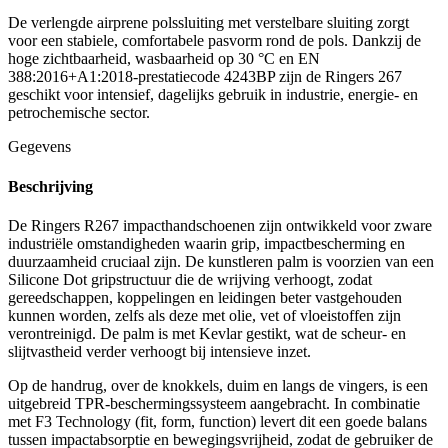
De verlengde airprene polssluiting met verstelbare sluiting zorgt
voor een stabiele, comfortabele pasvorm rond de pols. Dankzij de
hoge zichtbaarheid, wasbaarheid op 30 °C en EN
388:2016+A1:2018-prestatiecode 4243BP zijn de Ringers 267
geschikt voor intensief, dagelijks gebruik in industrie, energie- en
petrochemische sector.
Gegevens
Beschrijving
De Ringers R267 impacthandschoenen zijn ontwikkeld voor zware
industriële omstandigheden waarin grip, impactbescherming en
duurzaamheid cruciaal zijn. De kunstleren palm is voorzien van een
Silicone Dot gripstructuur die de wrijving verhoogt, zodat
gereedschappen, koppelingen en leidingen beter vastgehouden
kunnen worden, zelfs als deze met olie, vet of vloeistoffen zijn
verontreinigd. De palm is met Kevlar gestikt, wat de scheur- en
slijtvastheid verder verhoogt bij intensieve inzet.
Op de handrug, over de knokkels, duim en langs de vingers, is een
uitgebreid TPR-beschermingssysteem aangebracht. In combinatie
met F3 Technology (fit, form, function) levert dit een goede balans
tussen impactabsorptie en bewegingsvrijheid, zodat de gebruiker de