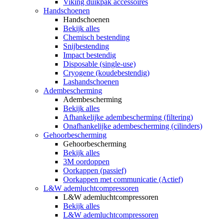
Viking duikpak accessoires
Handschoenen
Handschoenen
Bekijk alles
Chemisch bestending
Snijbestending
Impact bestendig
Disposable (single-use)
Cryogene (koudebestendig)
Lashandschoenen
Adembescherming
Adembescherming
Bekijk alles
Afhankelijke adembescherming (filtering)
Onafhankelijke adembescherming (cilinders)
Gehoorbescherming
Gehoorbescherming
Bekijk alles
3M oordoppen
Oorkappen (passief)
Oorkappen met communicatie (Actief)
L&W ademluchtcompressoren
L&W ademluchtcompressoren
Bekijk alles
L&W ademluchtcompressoren