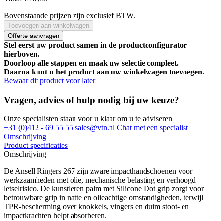
Bovenstaande prijzen zijn exclusief BTW.
Toevoegen aan winkelwagen
Offerte aanvragen
Stel eerst uw product samen in de productconfigurator
hierboven.
Doorloop alle stappen en maak uw selectie compleet.
Daarna kunt u het product aan uw winkelwagen toevoegen.
Bewaar dit product voor later
Vragen, advies of hulp nodig bij uw keuze?
Onze specialisten staan voor u klaar om u te adviseren
+31 (0)412 - 69 55 55
sales@vtn.nl
Chat met een specialist
Omschrijving
Product specificaties
Omschrijving
De Ansell Ringers 267 zijn zware impacthandschoenen voor
werkzaamheden met olie, mechanische belasting en verhoogd
letselrisico. De kunstleren palm met Silicone Dot grip zorgt voor
betrouwbare grip in natte en olieachtige omstandigheden, terwijl
TPR-bescherming over knokkels, vingers en duim stoot- en
impactkrachten helpt absorberen.