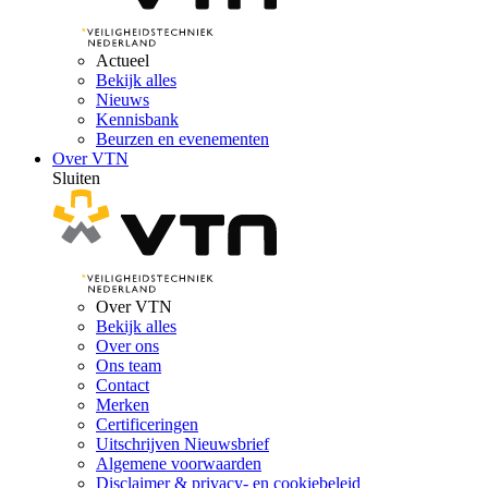
Actueel
Bekijk alles
Nieuws
Kennisbank
Beurzen en evenementen
Over VTN
Sluiten
Over VTN
Bekijk alles
Over ons
Ons team
Contact
Merken
Certificeringen
Uitschrijven Nieuwsbrief
Algemene voorwaarden
Disclaimer & privacy- en cookiebeleid