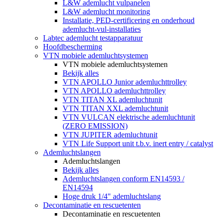
L&W ademlucht vulpanelen
L&W ademlucht monitoring
Installatie, PED-certificering en onderhoud
ademlucht-vul-installaties
Labtec ademlucht testapparatuur
Hoofdbescherming
VTN mobiele ademluchtsystemen
VTN mobiele ademluchtsystemen
Bekijk alles
VTN APOLLO Junior ademluchttrolley
VTN APOLLO ademluchttrolley
VTN TITAN XL ademluchtunit
VTN TITAN XXL ademluchtunit
VTN VULCAN elektrische ademluchtunit
(ZERO EMISSION)
VTN JUPITER ademluchtunit
VTN Life Support unit t.b.v. inert entry / catalyst
Ademluchtslangen
Ademluchtslangen
Bekijk alles
Ademluchtslangen conform EN14593 /
EN14594
Hoge druk 1/4" ademluchtslang
Decontaminatie en rescuetenten
Decontaminatie en rescuetenten