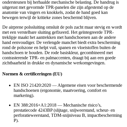
ondersteunen bij herhaalde mechanische belasting. De handrug is
uitgerust met gevormde TPR-panelen die zijn afgestemd op de
anatomie van vingers en knokkels, zodat de hand goed kan
bewegen terwijl de kritieke zones beschermd blijven.
De airprene polssluiting omsluit de pols zacht maar stevig en wordt
met een verstelbare sluiting gefixeerd. Het geïntegreerde TPR-
treklipje maakt het aantrekken met handschoenen aan de andere
hand eenvoudiger. De verlengde manchet biedt extra bescherming
rond de polszone en helpt vuil, spanen en vloeistoffen buiten de
handschoen te houden. De rode basiskleur, gecombineerd met
contrasterende TPR- en palmaccenten, draagt bij aan een goede
zichtbaarheid in drukke en dynamische werkomgevingen.
Normen & certificeringen (EU)
EN ISO 21420:2020 — Algemene eisen voor beschermende
handschoenen (ergonomie, maatvoering, comfort en
markering).
EN 388:2016+A1:2018 — Mechanische risico’s,
prestatiecode 4243BP (slijtage, snijweerstand, scheur- en
perforatieweerstand, TDM-snijniveau B, impactbescherming
P).