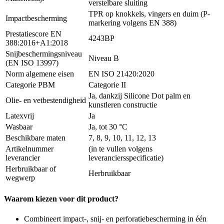
verstelbare sluiting
TPR op knokkels, vingers en duim (P-
Impactbescherming
markering volgens EN 388)
Prestatiescore EN
4243BP
388:2016+A1:2018
Snijbeschermingsniveau
Niveau B
(EN ISO 13997)
Norm algemene eisen
EN ISO 21420:2020
Categorie PBM
Categorie II
Ja, dankzij Silicone Dot palm en
Olie- en vetbestendigheid
kunstleren constructie
Latexvrij
Ja
Wasbaar
Ja, tot 30 °C
Beschikbare maten
7, 8, 9, 10, 11, 12, 13
Artikelnummer
(in te vullen volgens
leverancier
leveranciersspecificatie)
Herbruikbaar of
Herbruikbaar
wegwerp
Waarom kiezen voor dit product?
Combineert impact-, snij- en perforatiebescherming in één