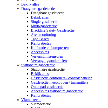
Bekijk alles
Draagbare gasdetectie
Draagbare gasdetectie
Bekijk alles
Single-gasdetectie
Multi-gasdetectie
Blackline Safety Gasdetectie
Area monitoring
Tape Based
Kalibratiegas
Kalibratie en bumptesten
Accessoires
Vervangingssensoren
Vervangingsonderdelen
Stationaire gasdetectie
Stationaire gasdetectie
Bekijk alles
Gasdetectie controllers / controlepanelen
Gasdetectie meetkoppen / transmitters
Open pad gasdetectie
Accessoires stationaire gasdetectie
Kalibratiegas
Vlamdetectie
Vlamdetectie